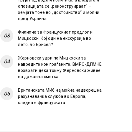
трујат од вода и политика, а владата и
опозицијата се „реконструираат“ –
земјата тоне во „достоинство“ и молчи
пред Украина
Филипче за Францускиот предлог и
Мицкоски: Кој оди на екскурзија во
лето, во Брисел?
Жерновски удри по Мицкоски за
навредите кон граѓаните, ВМРО-ДПМНЕ
возврати дека токму Жерновски живее
на државна сметка
Британската МИ6 најмоќна надворешна
разузнавачка служба во Европа,
следна е француската