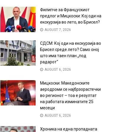
Филипче за Францускиот
предлог и Мицкоски: Кој оди на
екскурзија во лето, во Брисел?
AUGUST 7, 2026
СДСМ: Кој оди на екскурзија во
Брисел среде лето? Само оној
што има таен план „под
радарот“
AUGUST 6, 2026
Мицкоски: Македонските
аеродроми се најбрзорастечки
во регионот – тоа е резултат
на работата изминатите 25
месеци
AUGUST 6, 2026
Хроника на една пропадната