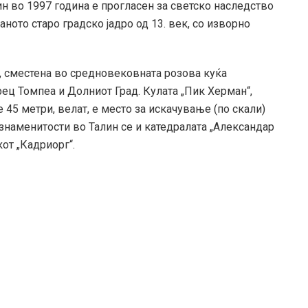
ин во 1997 година е прогласен за светско наследство
ното старо градско јадро од 13. век, со изворно
да, сместена во средновековната розова куќа
рец Томпеа и Долниот Град. Кулата „Пик Херман“,
е 45 метри, велат, е место за искачување (по скали)
знаменитости во Талин се и катедралата „Александар
от „Кадриорг“.