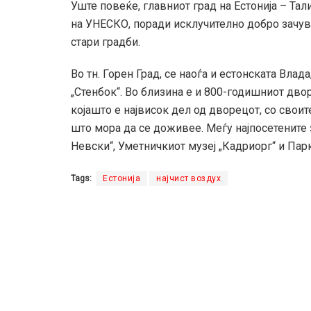
Уште повеќе, главниот град на Естонија – Тал
на УНЕСКО, поради исклучително добро зачува
стари градби.
Во тн. Горен Град, се наоѓа и естонската Вла
„Стенбок“. Во близина е и 800-годишниот дво
којашто е највисок дел од дворецот, со своит
што мора да се доживее. Меѓу најпосетените 
Невски“, Уметничкиот музеј „Кадриорг“ и Парк
Tags:
Естонија
најчист воздух