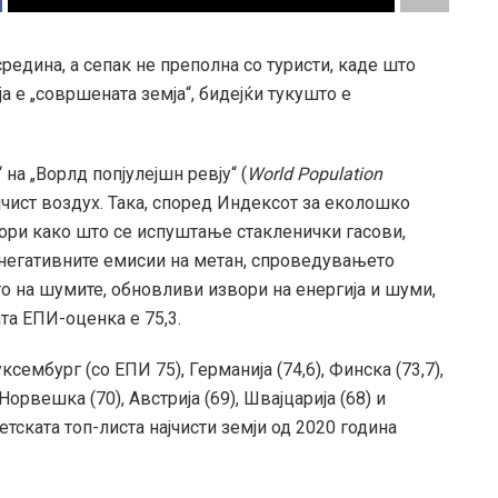
средина, а сепак не преполна со туристи, каде што
ија е „совршената земја“, бидејќи тукушто е
на „Ворлд попјулејшн ревју“ (
World Population
ајчист воздух. Така, според Индексот за еколошко
тори како што се испуштање стакленички гасови,
 негативните емисии на метан, спроведувањето
 на шумите, обновливи извори на енергија и шуми,
ата ЕПИ-оценка е 75,3.
ембург (со ЕПИ 75), Германија (74,6), Финска (73,7),
Норвешка (70), Австрија (69), Швајцарија (68) и
ветската топ-листа најчисти земји од 2020 година