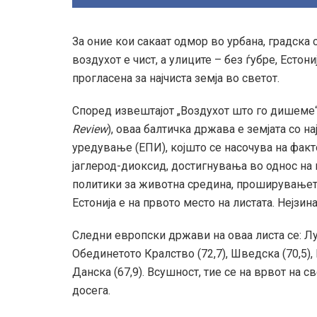
За оние кои сакаат одмор во урбана, градска 
воздухот е чист, а улиците – без ѓубре, Естон
прогласена за најчиста земја во светот.
Според извештајот „Воздухот што го дишеме“ 
Review
), оваа балтичка држава е земјата со н
уредување (ЕПИ), којшто се насочува на фак
јаглерод-диоксид, достигнувања во однос на
политики за животна средина, проширувањето
Естонија е на првото место на листата. Нејзин
Следни европски држави на оваа листа се: Лукс
Обединетото Кралство (72,7), Шведска (70,5), 
Данска (67,9). Всушност, тие се на врвот на с
досега.