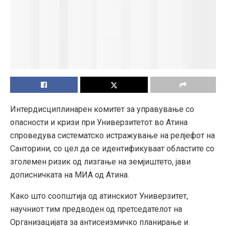
Интердисциплинарен комитет за управување со
опасности и кризи при Универзитетот во Атина
спроведува систематско истражување на релјефот на
Санторини, со цел да се идентификуваат областите со
зголемен ризик од лизгање на земјиштето, јави
дописничката на МИА од Атина.
Како што соопштија од атинскиот Универзитет,
научниот тим предводен од претседателот на
Организацијата за антисеизмичко планирање и