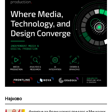
Најново
Филипче за Францускиот предлог и Мицкоски: