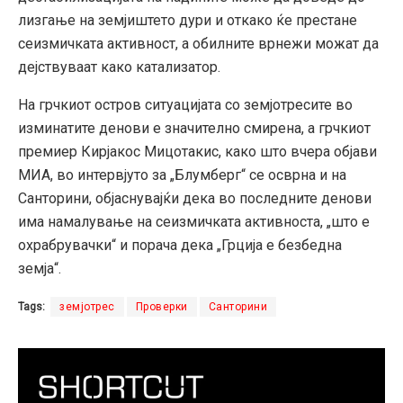
лизгање на земјиштето дури и откако ќе престане
сеизмичката активност, а обилните врнежи можат да
дејствуваат како катализатор.
На грчкиот остров ситуацијата со земјотресите во
изминатите денови е значително смирена, а грчкиот
премиер Кирјакос Мицотакис, како што вчера објави
МИА, во интервјуто за „Блумберг“ се осврна и на
Санторини, објаснувајќи дека во последните денови
има намалување на сеизмичката активноста, „што е
охрабрувачки“ и порача дека „Грција е безбедна
земја“.
Tags:
земјотрес
Проверки
Санторини