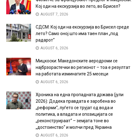
Кој оди на екскурзија во лето, во Брисел?
AUGUST 7, 2026
СДСМ: Кој оди на екскурзија во Брисел среде
лето? Само оној што има таен план „под
радарот“
AUGUST 6, 2026
Мицкоски: Македонските аеродроми се
најбрзорастечки во регионот – тоа е резултат
на работата изминатите 25 месеци
AUGUST 6, 2026
Хроника на една пропадната држава (јули
2026): Додека правдата е заробена во
„реформи“, луѓето се трујат од вода и
политика, а владата и опозицијата се
„реконструираат“ – земјата тоне во
„достоинство“ и молчи пред Украина
AUGUST 6, 2026