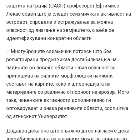
заштита на Грција (ОАСП) професорот Ефтимиос
Лекас освен што ја следат сеизмичката активност на
островот, спровеле и истражувања за можна
опасност од лизгање на земјиштето, а веќе се
идентификувани конкретни области.
– Многубројните сеизмички потреси што беа
регистрирани предизвикаа дестабилизација на
падините во повеќе области. Оваа опасност се
припишува на силните морфолошки наклони,
составот на карпите, како и алтернацијата на
материјалите со различна отпорност на ерозија. Исто
така, човечките активности дополнително ги
оптоваруваат и онака ранливите области, соопштија
од атинскиот Универзитет.
Додадоа дека она што е важно да се нагласи е дека
дестабилизацијата на падините може да доведе до