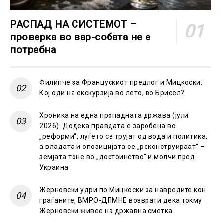
РАСПАД НА СИСТЕМОТ –
проверка во вар-собата не е
потребна
Филипче за Францускиот предлог и Мицкоски:
Кој оди на екскурзија во лето, во Брисел?
Хроника на една пропадната држава (јули
2026): Додека правдата е заробена во
„реформи“, луѓето се трујат од вода и политика,
а владата и опозицијата се „реконструираат“ –
земјата тоне во „достоинство“ и молчи пред
Украина
Жерновски удри по Мицкоски за навредите кон
граѓаните, ВМРО-ДПМНЕ возврати дека токму
Жерновски живее на државна сметка