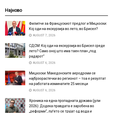
Најново
Филипче за Францускиот предлог и Мицкоски:
Кој оди на екскурзија во лето, во Брисел?
AUGUST 7, 2026
СДСМ: Кој оди на екскурзија во Брисел среде
лето? Само оној што има таен план „под
радарот“
AUGUST 6, 2026
Мицкоски: Македонските аеродроми се
најбрзорастечки во регионот – тоа е резултат
на работата изминатите 25 месеци
AUGUST 6, 2026
Хроника на една пропадната држава (јули
2026): Додека правдата е заробена во
„реформи“, луѓето се трујат од вода и