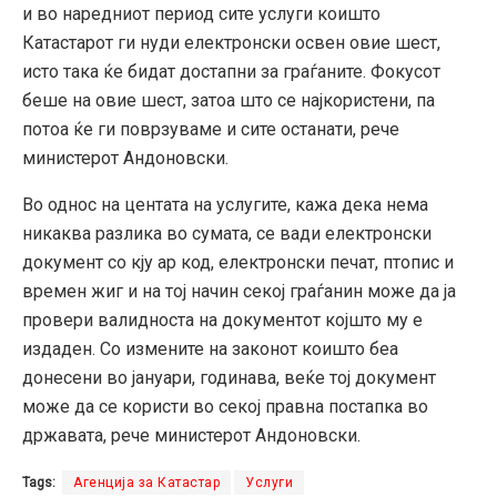
и во наредниот период сите услуги коишто
Катастарот ги нуди електронски освен овие шест,
исто така ќе бидат достапни за граѓаните. Фокусот
беше на овие шест, затоа што се најкористени, па
потоа ќе ги поврзуваме и сите останати, рече
министерот Андоновски.
Во однос на центата на услугите, кажа дека нема
никаква разлика во сумата, се вади електронски
документ со кју ар код, електронски печат, птопис и
времен жиг и на тој начин секој граѓанин може да ја
провери валидноста на документот којшто му е
издаден. Со измените на законот коишто беа
донесени во јануари, годинава, веќе тој документ
може да се користи во секој правна постапка во
државата, рече министерот Андоновски.
Tags:
Агенција за Катастар
Услуги