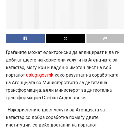
Граѓаните можат електронски да аплицираат и да ги
добијат шесте најкористени услуги на Агенцијата за
катастар, меѓу кои и вадење имотен лист на веб
порталот
uslugi.gov.mk
како резултат на соработката
на Агенцијата со Министерството за дигитална
трансформација, вели министерот за дигиотална
трансформација Стефан Андоновски.
-Најкористените шест услуги од Агенцијата за
катастар со добра соработка помеѓу двете
институции, се веќе достапни на порталот