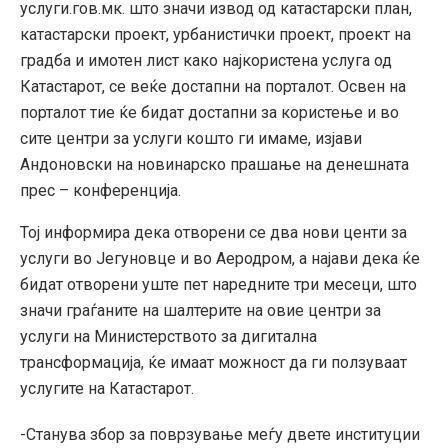
услуги.гов.мк. што значи извод од катастарски план,
катастарски проект, урбанистички проект, проект на
градба и имотен лист како најкористена услуга од
Катастарот, се веќе достапни на порталот. Освен на
порталот тие ќе бидат достапни за користење и во
сите центри за услуги кошто ги имаме, изјави
Андоновски на новинарско прашање на денешната
прес – конференција.
Тој информира дека отворени се два нови центи за
услуги во Јегуновце и во Аеродром, а најави дека ќе
бидат отворени уште пет наредните три месеци, што
значи граѓаните на шалтерите на овие центри за
услуги на Министерството за дигитална
трансформација, ќе имаат можност да ги ползуваат
услугите на Катастарот.
-Станува збор за поврзување меѓу двете институции