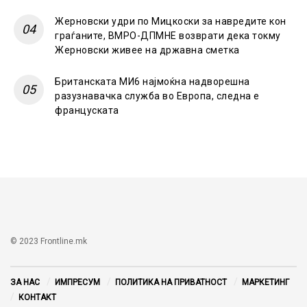
Жерновски удри по Мицкоски за навредите кон
граѓаните, ВМРО-ДПМНЕ возврати дека токму
Жерновски живее на државна сметка
Британската МИ6 најмоќна надворешна
разузнавачка служба во Европа, следна е
француската
© 2023 Frontline.mk
ЗА НАС
ИМПРЕСУМ
ПОЛИТИКА НА ПРИВАТНОСТ
МАРКЕТИНГ
КОНТАКТ