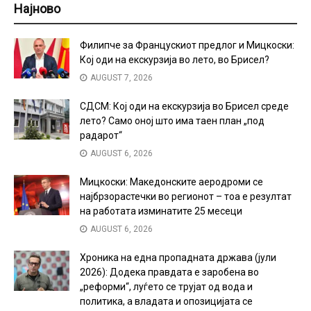
Најново
Филипче за Францускиот предлог и Мицкоски:
Кој оди на екскурзија во лето, во Брисел?
AUGUST 7, 2026
СДСМ: Кој оди на екскурзија во Брисел среде
лето? Само оној што има таен план „под
радарот“
AUGUST 6, 2026
Мицкоски: Македонските аеродроми се
најбрзорастечки во регионот – тоа е резултат
на работата изминатите 25 месеци
AUGUST 6, 2026
Хроника на една пропадната држава (јули
2026): Додека правдата е заробена во
„реформи“, луѓето се трујат од вода и
политика, а владата и опозицијата се