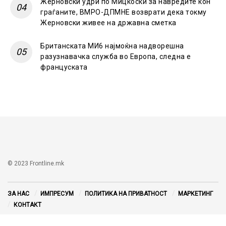
Жерновски удри по Мицкоски за навредите кон
граѓаните, ВМРО-ДПМНЕ возврати дека токму
Жерновски живее на државна сметка
Британската МИ6 најмоќна надворешна
разузнавачка служба во Европа, следна е
француската
© 2023 Frontline.mk
ЗА НАС
ИМПРЕСУМ
ПОЛИТИКА НА ПРИВАТНОСТ
МАРКЕТИНГ
КОНТАКТ