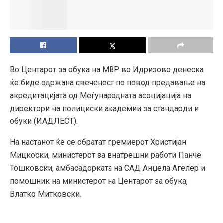
Во Центарот за обука на МВР во Идризово денеска
ќе биде одржана свеченост по повод предавање на
акредитацијата од Меѓународната асоцијација на
директори на полициски академии за стандарди и
обуки (ИАДЛЕСТ).
На настанот ќе се обратат премиерот Христијан
Мицкоски, министерот за внатрешни работи Панче
Тошковски, амбасадорката на САД Анџела Агелер и
помошник на министерот на Центарот за обука,
Влатко Митковски.