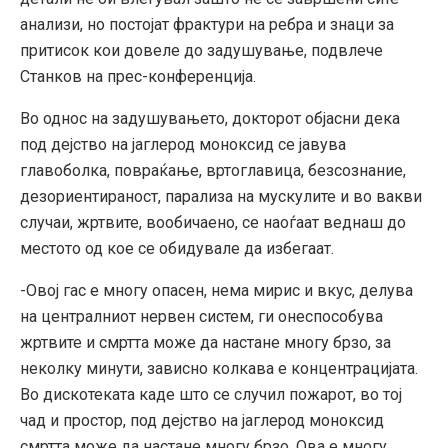
анализи, но постојат фрактури на ребра и знаци за
притисок кои довеле до задушување, подвлече
Станков на прес-конференција.
Во однос на задушувањето, докторот објасни дека
под дејство на јаглерод моноксид се јавува
главоболка, повраќање, вртоглавица, безсознание,
дезориентираност, парализа на мускулите и во вакви
случаи, жртвите, вообичаено, се наоѓаат веднаш до
местото од кое се обидувале да избегаат.
-Овој гас е многу опасен, нема мирис и вкус, делува
на централниот нервен систем, ги онеспособува
жртвите и смртта може да настане многу брзо, за
неколку минути, зависно колкава е концентрацијата.
Во дискотеката каде што се случил пожарот, во тој
чад и простор, под дејство на јаглерод моноксид
смртта може да настане многу брзо. Ова е многу