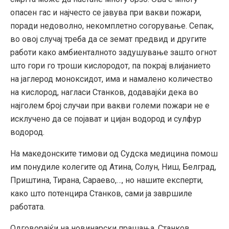
опасен гас и најчесто се јавува при вакви пожари,
поради недоволно, некомплетно согорување. Сепак,
во овој случај треба да се земат предвид и другите
работи како амбиенталното задушување зашто огнот
што гори го троши кислородот, па покрај влијанието
на јаглерод моноксидот, има и намалено количество
на кислород, нагласи Станков, додавајќи дека во
најголем број случаи при вакви големи пожари не е
исклучено да се појават и цијан водород и сулфур
водород.
На
македонските тимови од Судска медицина помош
им понудиле колегите од Атина, Солун, Ниш, Белград,
Приштина, Тирана, Сараево,…, но нашите експерти,
како што потенцира Станков, сами ја завршиле
работата.
Одговорајќи на новинарски прашања, Станков