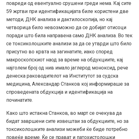
повреди од евентуално срушени греди нема. Кај сите
59 жртви при идентификацијата биле користени две
методи, ДНК анализа и дактилоскопија, но кај
четворица било невозможно да се добијат отисоци
поради што била направена само ДНК анализа. Во тек
се токсиколошките анализи за да се утврди што било
присутно во крвта на загинатите, иако според
макроскопскиот наод за време на обдукциите, кај
најголем број од нив имало јаглерод моноксид, рече
денеска раководителот на Институтот за судска
медицина, Александар Станков кој информираше за
спроведената обдукција и идентификација на
починатите.
Како што истакна Станков, во март се очекува да
бидат завршени сите извештаи за обдукциите, но за
токсиколошките анализи можеби ќе биде потребно
повеќе време. Ќе се прават и патохистолошки