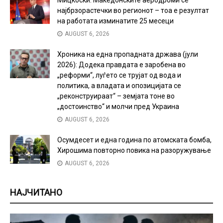
Мицкоски: Македонските аеродроми се
најбрзорастечки во регионот – тоа е резултат
на работата изминатите 25 месеци
AUGUST 6, 2026
Хроника на една пропадната држава (јули
2026): Додека правдата е заробена во
„реформи“, луѓето се трујат од вода и
политика, а владата и опозицијата се
„реконструираат“ – земјата тоне во
„достоинство“ и молчи пред Украина
AUGUST 6, 2026
Осумдесет и една година по атомската бомба,
Хирошима повторно повика на разоружување
AUGUST 6, 2026
НАЈЧИТАНО