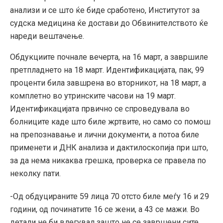
анализи и се што ќе биде сработено, Институтот за
судска медицина ќе достави до Обвинителството ќе
нареди вештачење.
Обдукциите почнале вечерта, на 16 март, а завршиле
претпладнето на 18 март. Идентификацијата, пак, 99
проценти била завшрена во вторникот, на 18 март, а
комплетно во утринските часови на 19 март.
Идентификацијата првично се спроведувала во
болниците каде што биле жртвите, но само со помош
на препознавање и лични документи, а потоа биле
применети и ДНК анализа и дактилоскопија при што,
за да нема никаква грешка, проверка се правела по
неколку пати.
-Од обдуцираните 59 лица 70 отсто биле меѓу 16 и 29
години, од починатите 16 се жени, а 43 се мажи. Во
детали не би влегувал зашто не се завршени сите