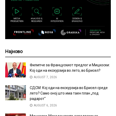
Најново
Филипче за Францускиот предлог и Мицкоски:
Кој оди на екскурзија во лето, во Брисел?
AUGUST 7, 2026
СДСМ: Кој оди на екскурзија во Брисел среде
лето? Само оној што има таен план „под
радарот“
AUGUST 6, 2026