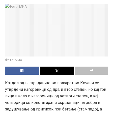
Фото: МИА
Кај дел од настраданите во пожарот во Кочани се
утврдени изгореници од прв и втор степен, но кај три
лица имало и изгореници од четврти степен, а кај
четворица се констатирани скршеници на ребра и
задушување од притисок при бегање (стампедо), а