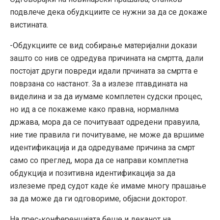
подвлече дека обудкциите се нужни за да се докаже
вистината.
-Обдукциите се вид собирање материјални докази
зашто со нив се одредува причината на смртта, дали
постојат други повреди идали прчината за смртта е
поврзана со настанот. За а излезе птавдината на
виделина и за да иумаме комплетен судски процес,
но ид а се покажеме како правна, нормалнма
држава, мора да се почитуваат одредени правуила,
ние тие правила ги почитуваме, не може да вршиме
идентификација и да одредуваме причина за смрт
само со преглед, мора да се направи комплетна
обдукција и позитивна идентификација за да
излеземе пред судот каде ќе имаме многу прашање
за да може да ги одговориме, објасни докторот.
На прес-конференцијата беше и деканот на