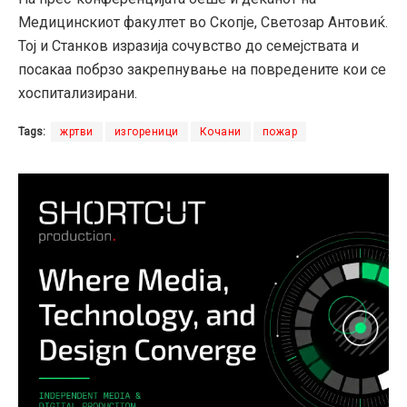
Медицинскиот факултет во Скопје, Светозар Антовиќ.
Тој и Станков изразија сочувство до семејствата и
посакаа побрзо закрепнување на повредените кои се
хоспитализирани.
Tags:
жртви
изгореници
Кочани
пожар