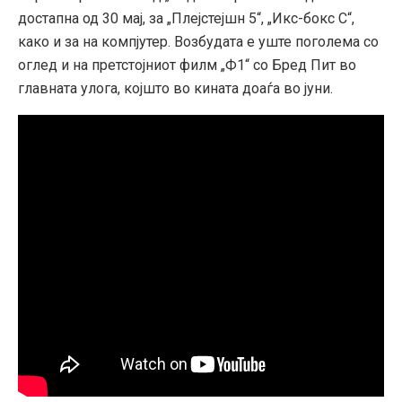
достапна од 30 мај, за „Плејстејшн 5“, „Икс-бокс С“,
како и за на компјутер. Возбудата е уште поголема со
оглед и на претстојниот филм „Ф1“ со Бред Пит во
главната улога, којшто во кината доаѓа во јуни.