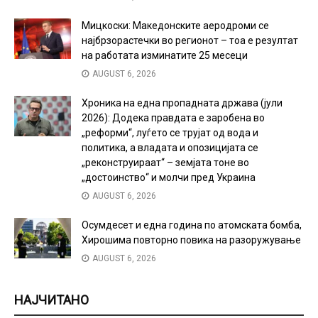
Мицкоски: Македонските аеродроми се
најбрзорастечки во регионот – тоа е резултат
на работата изминатите 25 месеци
AUGUST 6, 2026
Хроника на една пропадната држава (јули
2026): Додека правдата е заробена во
„реформи“, луѓето се трујат од вода и
политика, а владата и опозицијата се
„реконструираат“ – земјата тоне во
„достоинство“ и молчи пред Украина
AUGUST 6, 2026
Осумдесет и една година по атомската бомба,
Хирошима повторно повика на разоружување
AUGUST 6, 2026
НАЈЧИТАНО