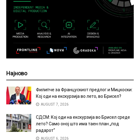
Најново
Филипче за Францускиот предлог и Мицкоски:
Кој оди на екскурзија во лето, во Брисел?
AUGUST 7, 2026
СДСМ: Кој оди на екскурзија во Брисел среде
лето? Само оној што има таен план „под
радарот“
AUGUST 6, 2026