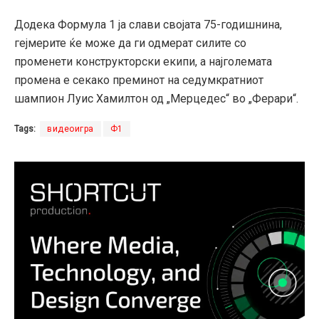
Додека Формула 1 ја слави својата 75-годишнина,
гејмерите ќе може да ги одмерат силите со
променети конструкторски екипи, а најголемата
промена е секако преминот на седумкратниот
шампион Луис Хамилтон од „Мерцедес“ во „Ферари“.
Tags:
видеоигра
Ф1