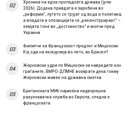
Хроника на една пропадната држава (јули
2026): Додека правдата е заробена во
„реформи“, луѓето се трујат од вода и политика,
а владата и опозицијата се „реконструираат“ –
земјата тоне во „достоинство“ и молчи пред
Украина
Филипче за Францускиот предлог и Мицкоски:
Кој оди на екскурзија во лето, во Брисел?
Жерновски удри по Мицкоски за навредите кон
граѓаните, ВМРО-ДПМНЕ возврати дека токму
Жерновски живее на државна сметка
Британската МИ6 најмоќна надворешна
разузнавачка служба во Европа, следна е
француската