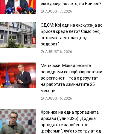
екскурзија во лето, во Брисел?
AUGUST 7, 2026
СДСМ: Кој оди на екскурзија во
Брисел среде лето? Само оној
што има таен план „под
радарот“
AUGUST 6, 2026
Мицкоски: Македонските
аеродроми се најбрзорастечки
во регионот – тоа е резултат
на работата изминатите 25
месеци
AUGUST 6, 2026
Хроника на една пропадната
држава (јули 2026): Додека
правдата е заробена во
„реформи“, луѓето се трујат од