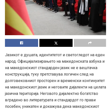
Јазикот е душата, идентитетот и светогледот на еден
народ. Официјализирањето на македонската азбука и
на македонскиот стандарден јазик не е вештачка
конструкција, туку претставува логичен след на
долговековниот просторен и временски континуитет
на македонскиот јазик и неговите дијалекти на целата
јазична територија. Неговото дијалектно богатство
вградено во литературата и стандардот го прави
посебен, уникатен и докажува дека македонскиот