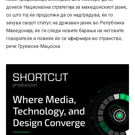
донесе Национална стратегија за македонскиот јазик,
со што тој ќе продолжи да се надградува, ќе го
зачува својот статус на државен јазик во Република
Македонија, ќе ги следи новите барања на неговите
говорители и повеќе ќе се афирмира во странство,
рече Груевска-Маџоска.