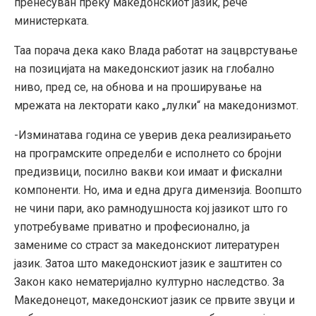
пренесуван преку македонскиот јазик, рече
министерката.
Таа порача дека како Влада работат на зацврстување
на позицијата на македонскиот јазик на глобално
ниво, пред се, на обнова и на проширување на
мрежата на лекторати како „лулки“ на македонизмот.
-Изминатава година се уверив дека реализирањето
на програмските определби е исполнето со бројни
предизвици, посилно вакви кои имаат и фискални
компоненти. Но, има и една друга димензија. Воопшто
не чини пари, ако рамнодушноста кој јазикот што го
употребуваме приватно и професионално, ја
замениме со страст за македонскиот литературен
јазик. Затоа што македонскиот јазик е заштитен со
Закон како нематеријално културно наследство. За
Македонецот, македонскиот јазик се првите звуци и