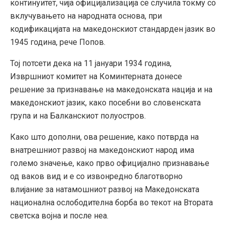
континуитет, чија официјализација се случила токму со
вклучувањето на народната основа, при
кодификацијата на македонскиот стандарден јазик во
1945 година, рече Попов.
Тој потсети дека на 11 јануари 1934 година,
Извршниот комитет на Коминтерната донесе
решение за признавање на македонската нација и на
македонскиот јазик, како посебни во словенската
група и на Балканскиот полуостров.
Како што дополни, ова решение, како потврда на
внатрешниот развој на македонскиот народ има
големо значење, како прво официјално признавање
од ваков вид и е со извонредно благотворно
влијание за натамошниот развој на Македонската
национална ослободителна борба во текот на Втората
светска војна и после неа.