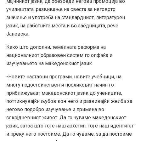
мајчиниот јазик, да обезбеди негова промоција во
училиштата, развивање на свеста за неговото
значење и употреба на стандардниот, литературен
јазик, на работните места и во заедницата, рече
Јаневска.
Како што дополни, темелната реформа на
националниот образовен систем го опфаќа и
изучувањето на македонскиот јазик.
-Новите наставни програми, новите учебници, на
многу подостоинствен и посликовит начин го
приближуваат македонскиот јазик до учениците,
поттикнувајќи љубов кон него и развивајќи желба за
негово подобро изучување и примена во
секојдневниот живот. Да го чуваме македонскиот
јазик, затоа што тој е наш архетип, тој е наш идентитет
и преку него постоиме. Да го чуваме, за да постоиме