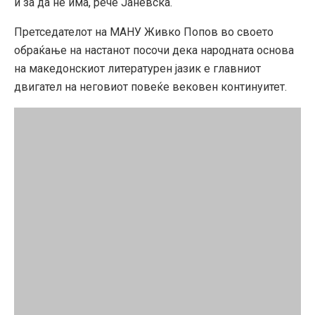
и за да не има, рече Јаневска.
Претседателот на МАНУ Живко Попов во своето
обраќање на настанот посочи дека народната основа
на македонскиот литературен јазик е главниот
двигател на неговиот повеќе вековен континуитет.