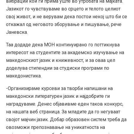
вибрации кои ги прима уште во утробата на мајката.
Јазикот го чувствуваме во срцето и телото целиот
свој живот, и не верувам дека постои некој што би се
откажал од неговото зборување и пишување, рече
Јаневска.
Таа додаде дека МОН континуирано го поттикнува
интересот на студентите за академско изучување на
македонскиот јазик и книжевност, и за оваа цел
доделува стипендии за студиски програми по
македонистика.
-Организираме курсеви за творби напишани на
македонски литературен јазик и најдобрите ги
наградуваме. Денес објавивме еден таков конкурс,
на нашата веб страница. За младите да го негуваат
својот мајчин јазик. Добар образовен систем треба да
овозможи препознавање на уникатноста на