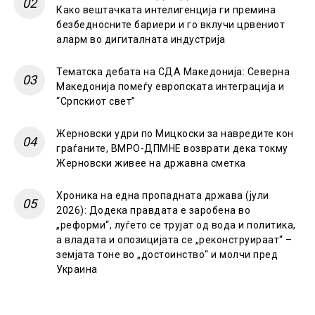
Како вештачката интелигенција ги премина
безбедносните бариери и го вклучи црвениот
аларм во дигиталната индустрија
Тематска дебата на СДА Македонија: Северна
Македонија помеѓу европската интеграција и
“Српскиот свет”
Жерновски удри по Мицкоски за навредите кон
граѓаните, ВМРО-ДПМНЕ возврати дека токму
Жерновски живее на државна сметка
Хроника на една пропадната држава (јули
2026): Додека правдата е заробена во
„реформи“, луѓето се трујат од вода и политика,
а владата и опозицијата се „реконструираат“ –
земјата тоне во „достоинство“ и молчи пред
Украина