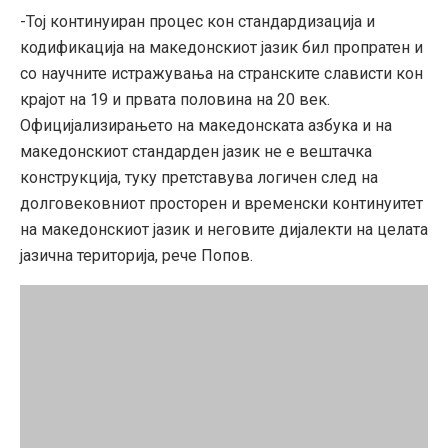
-Тој континуиран процес кон стандардизација и
кодификација на македонскиот јазик бил пропратен и
со научните истражувања на странските слависти кон
крајот на 19 и првата половина на 20 век.
Официјализирањето на македонската азбука и на
македонскиот стандарден јазик не е вештачка
конструкција, туку претставува логичен след на
долговековниот просторен и временски континуитет
на македонскиот јазик и неговите дијалекти на целата
јазична територија, рече Попов.