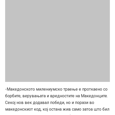
-Македонското милениумско траење е проткаено со
борбите, верувањата и вредностите на Македонците.
Секој нов век додавал победи, но и порази во
македонскиот код, кој остана жив само затоа што бил