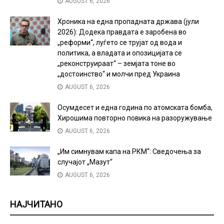
AUGUST 6, 2026
Хроника на една пропадната држава (јули
2026): Додека правдата е заробена во
„реформи“, луѓето се трујат од вода и
политика, а владата и опозицијата се
„реконструираат“ – земјата тоне во
„достоинство“ и молчи пред Украина
AUGUST 6, 2026
Осумдесет и една година по атомската бомба,
Хирошима повторно повика на разоружување
AUGUST 6, 2026
„Им симнувам капа на РКМ“: Сведочења за
случајот „Мазут“
AUGUST 6, 2026
НАЈЧИТАНО