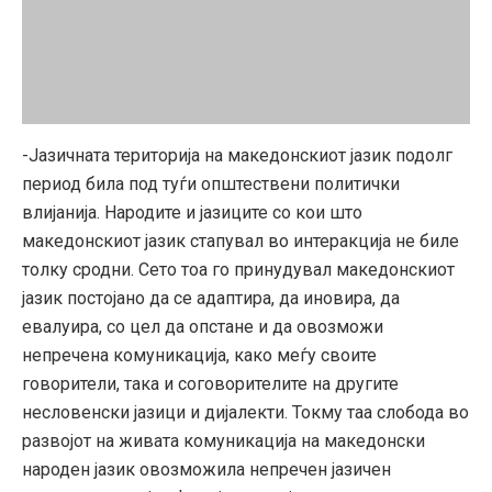
-Јазичната територија на македонскиот јазик подолг
период била под туѓи општествени политички
влијанија. Народите и јазиците со кои што
македонскиот јазик стапувал во интеракција не биле
толку сродни. Сето тоа го принудувал македонскиот
јазик постојано да се адаптира, да иновира, да
евалуира, со цел да опстане и да овозможи
непречена комуникација, како меѓу своите
говорители, така и соговорителите на другите
несловенски јазици и дијалекти. Токму таа слобода во
развојот на живата комуникација на македонски
народен јазик овозможила непречен јазичен