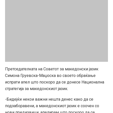
Претседателката на Советот за македонски јазик
Симона Груевска-Маџоска во своето обраќање
испрати апел што поскоро да се донесе Национална
стратегија за македонскиот јазик.
-Бидејќи некои важни нешта денес како да се
подзаборавени, а македонскиот јазик е соочен со
нови предизвици, апелирам што поскоро да се