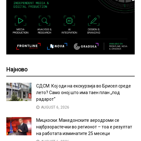
Најново
СДСМ: Кој оди на екскурзија во Брисел среде
лето? Само оној што има таен план „под
радарот“
AUGUST 6, 2026
Мицкоски: Македонските аеродроми се
најбрзорастечки во регионот – тоа е резултат
на работата изминатите 25 месеци