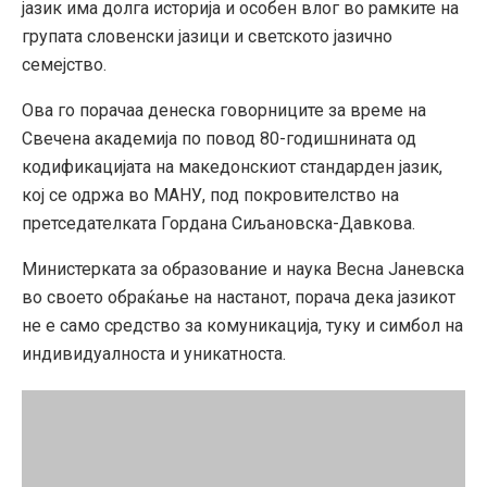
јазик има долга историја и особен влог во рамките на
групата словенски јазици и светското јазично
семејство.
Ова го порачаа денеска говорниците за време на
Свечена академија по повод 80-годишнината од
кодификацијата на македонскиот стандарден јазик,
кој се одржа во МАНУ, под покровителство на
претседателката Гордана Сиљановска-Давкова.
Министерката за образование и наука Весна Јаневска
во своето обраќање на настанот, порача дека јазикот
не е само средство за комуникација, туку и симбол на
индивидуалноста и уникатноста.