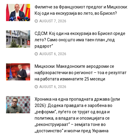
Филипче за Францускиот предлог и Мицкоски:
Кој оди на екскурзија во лето, во Брисел?
AUGUST 7, 2026
СДСМ: Кој оди на екскурзија во Брисел среде
лето? Само оној што има таен план „под
радарот“
AUGUST 6, 2026
Мицкоски: Македонските аеродроми се
најбрзорастечки во регионот – тоа е резултат
на работата изминатите 25 месеци
AUGUST 6, 2026
Хроника на една пропадната држава (јули
2026): Додека правдата е заробена во
„реформи“, луѓето се трујат од вода и
политика, а владата и опозицијата се
„реконструираат“ – земјата тоне во
„достоинство“ и молчи пред Украина