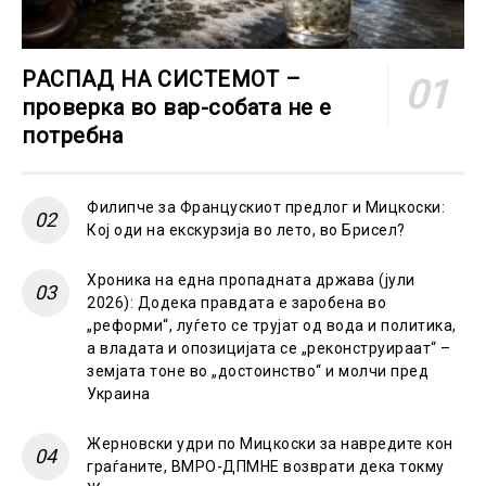
РАСПАД НА СИСТЕМОТ –
проверка во вар-собата не е
потребна
Филипче за Францускиот предлог и Мицкоски:
Кој оди на екскурзија во лето, во Брисел?
Хроника на една пропадната држава (јули
2026): Додека правдата е заробена во
„реформи“, луѓето се трујат од вода и политика,
а владата и опозицијата се „реконструираат“ –
земјата тоне во „достоинство“ и молчи пред
Украина
Жерновски удри по Мицкоски за навредите кон
граѓаните, ВМРО-ДПМНЕ возврати дека токму