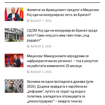
Филипче за Францускиот предлог и Мицкоски:
Кој оди на екскурзија во лето, во Брисел?
AUGUST 7, 2026
СДСМ: Кој оди на екскурзија во Брисел среде
лето? Само оној што има таен план „под
радарот“
AUGUST 6, 2026
Мицкоски: Македонските аеродроми се
најбрзорастечки во регионот – тоа е резултат
на работата изминатите 25 месеци
AUGUST 6, 2026
Хроника на една пропадната држава (јули
2026): Додека правдата е заробена во
„реформи“, луѓето се трујат од вода и
политика, а владата и опозицијата се
„реконструираат“ – земјата тоне во