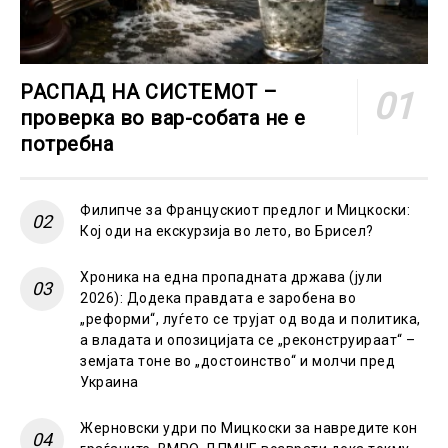
РАСПАД НА СИСТЕМОТ –
проверка во вар-собата не е
потребна
Филипче за Францускиот предлог и Мицкоски:
Кој оди на екскурзија во лето, во Брисел?
Хроника на една пропадната држава (јули
2026): Додека правдата е заробена во
„реформи“, луѓето се трујат од вода и политика,
а владата и опозицијата се „реконструираат“ –
земјата тоне во „достоинство“ и молчи пред
Украина
Жерновски удри по Мицкоски за навредите кон