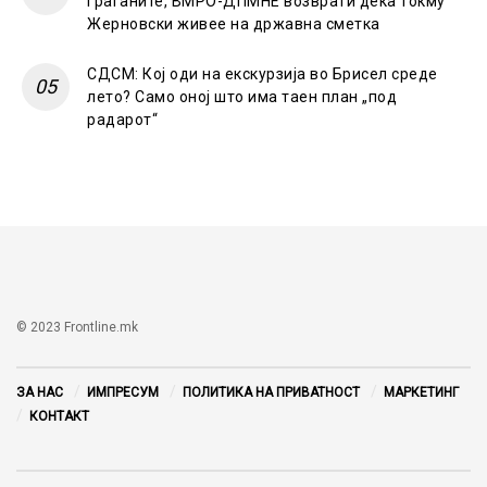
граѓаните, ВМРО-ДПМНЕ возврати дека токму
Жерновски живее на државна сметка
СДСМ: Кој оди на екскурзија во Брисел среде
лето? Само оној што има таен план „под
радарот“
© 2023 Frontline.mk
ЗА НАС
ИМПРЕСУМ
ПОЛИТИКА НА ПРИВАТНОСТ
МАРКЕТИНГ
КОНТАКТ