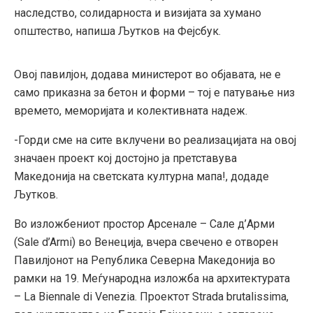
наследство, солидарноста и визијата за хумано
општество, напиша Љутков на Фејсбук.
Овој павилјон, додава министерот во објавата, не е
само приказна за бетон и форми – тој е патување низ
времето, меморијата и колективната надеж.
-Горди сме на сите вклучени во реализацијата на овој
значаен проект кој достојно ја претставува
Македонија на светската културна мапа!, додаде
Љутков.
Во изложбениот простор Арсенале – Сале д’Арми
(Sale d’Armi) во Венеција, вчера свечено е отворен
Павилјонот на Република Северна Македонија во
рамки на 19. Меѓународна изложба на архитектурата
– La Biennale di Venezia. Проектот Strada brutalissima,