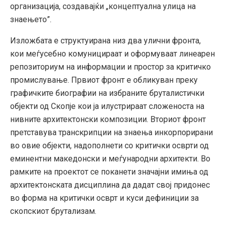
организација, создавајќи „концептуална улица на
знаењето”.
Изложбата е структуирана низ два улични фронта,
кои меѓусебно комуницираат и оформуваат линеарен
репозиториум на информации и простор за критичко
промислување. Првиот фронт е обликуван преку
графичките биографии на избраните бруталистички
објекти од Скопје кои ја илустрираат сложеноста на
нивните архитектонски композиции. Вториот фронт
претставува транскрипции на знаења инкорпорирани
во овие објекти, надополнети со критички осврти од
еминентни македонски и меѓународни архитекти. Во
рамките на проектот се поканети значајни имиња од
архитектонската дисциплина да дадат свој придонес
во форма на критички осврт и куси дефиниции за
скопскиот брутализам.