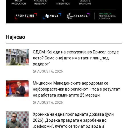
Најново
СДСМ: Кој оди на екскурзија во Брисел среде
лето? Само оној што има таен план „под
радарот“
AUGUST 6, 2026
Мицкоски: Македонските аеродроми се
најбрзорастечки во регионот – тоа е резултат
на работата изминатите 25 месеци
AUGUST 6, 2026
Хроника на една пропадната држава (јули
2026): Додека правдата е заробена во
„реформи“, луѓето се трујат од вода и