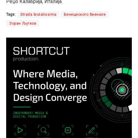
Реџо Калабрија, Италија.
Tags:
Strada brutalissima
Венециското биенале
Зоран Љутков