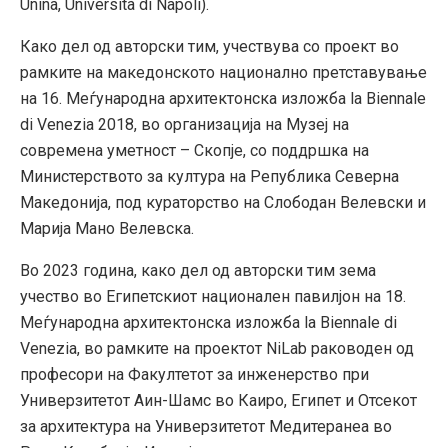
Unina, Università di Napoli).
Како дел од авторски тим, учествува со проект во
рамките на македонското национално претставување
на 16. Меѓународна архитектонска изложба la Biennale
di Venezia 2018, во организација на Музеј на
современа уметност – Скопје, со поддршка на
Министерството за култура на Република Северна
Македонија, под кураторство на Слободан Велевски и
Марија Мано Велевска.
Во 2023 година, како дел од авторски тим зема
учество во Египетскиот национален павилјон на 18.
Меѓународна архитектонска изложба la Biennale di
Venezia, во рамките на проектот NiLab раководен од
професори на Факултетот за инженерство при
Универзитетот Аин-Шамс во Каиро, Египет и Отсекот
за архитектура на Универзитетот Медитеранеа во