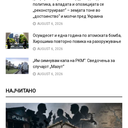
политика, а владата и опозицијата се
„реконструираат“ – земјата тоне во
„достоинство“ и молчи пред Украина
AUGUST 6, 2026
Осумдесет и една година по атомската бомба,
Хирошима повторно повика на разоружување
AUGUST 6, 2026
„Им симнувам капа на РКМ“: Сведочења за
случајот „Мазут“
AUGUST 6, 2026
НАЈЧИТАНО