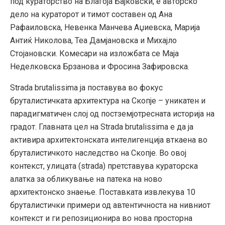
под кураторство на Благоја Бајковски, е авторско
дело на кураторот и тимот составен од Ана
Рафаиловска, Невенка Манчева Аџиевска, Марија
Антиќ Николова, Теа Дамјановска и Михајло
Стојановски. Комесари на изложбата се Маја
Неделковска Брзанова и Фросина Зафировска.
Strada brutalissima ја поставува во фокус
бруталистичката архитектура на Скопје – уникатен и
парадигматичен слој од постземјотресната историја на
градот. Главната цел на Strada brutalissima е да ја
активира архитектонската интелигенција вткаена во
бруталистичкото наследство на Скопје. Во овој
контекст, улицата (strada) претставува кураторска
алатка за обликување на патека на ново
архитектонско знаење. Поставката извлекува 10
бруталистички примери од автентичноста на нивниот
контекст и ги репозиционира во нова просторна