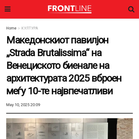
Home
КУЛТУРА
Македонскиот павилјон
„Strada Brutalissima“ на
Венециското биенале на
архитектурата 2025 вброен
меѓу 10-те највпечатливи
May 10, 2025 20:09