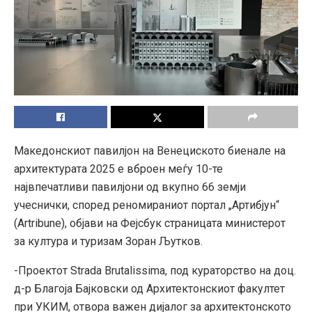
Македонскиот павилјон на Венециското биенале на
архитектурата 2025 е вброен меѓу 10-те
највпечатливи павилјони од вкупно 66 земји
учеснички, според реномираниот портал „Артибјун“
(Artribune), објави на Фејсбук страницата министерот
за култура и туризам Зоран Љутков.
-Проектот Strada Brutalissima, под кураторство на доц.
д-р Благоја Бајковски од Архитектонскиот факултет
при УКИМ, отвора важен дијалог за архитектонското