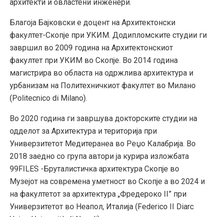
архитекти и овластени инженери.
Благоја Бајковски е доцент на Архитектонски
факултет-Скопје при УКИМ. Додипломските студии ги
завршил во 2009 година на Архитектонскиот
факултет при УКИМ во Скопје. Во 2014 година
магистрира во областа на одржлива архитектура и
урбанизам на Политехничкиот факултет во Милано
(Politecnico di Milano).
Во 2020 година ги завршува докторските студии на
одделот за Архитектура и територија при
Универзитетот Медитеранеа во Реџо Калабрија. Во
2018 заедно со група автори ја курира изложбата
99FILES -Бруталистичка архитектура Скопје во
Музејот на современа уметност во Скопје а во 2024 и
на факултетот за архитектура „Фредероко II” при
Универзитетот во Неапол, Италија (Federico II Diarc