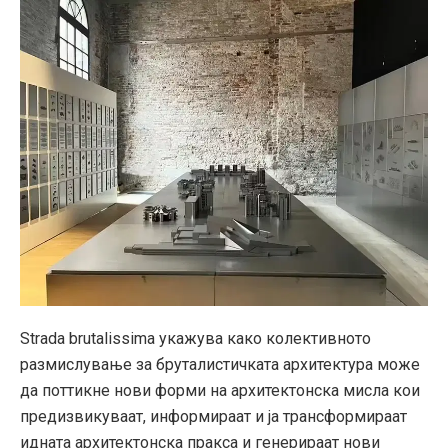
Strada brutalissima укажува како колективното
размислување за бруталистичката архитектура може
да поттикне нови форми на архитектонска мисла кои
предизвикуваат, информираат и ја трансформираат
идната архитектонска пракса и генерираат нови