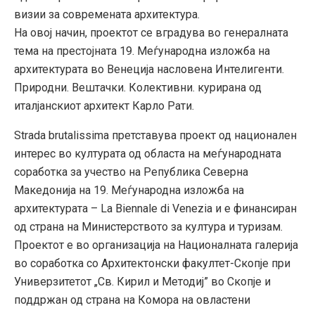
визии за современата архитектура.
На овој начин, проектот се вградува во генералната
тема на престојната 19. Меѓународна изложба на
архитектурата во Венеција насловена Интелигенти.
Природни. Вештачки. Колективни. курирана од
италјанскиот архитект Карло Рати.
Strada brutalissima претставува проект од национален
интерес во културата од областа на меѓународната
соработка за учество на Република Северна
Македонија на 19. Меѓународна изложба на
архитектурата – La Biennale di Venezia и е финансиран
од страна на Министерството за култура и туризам.
Проектот е во организација на Националната галерија
во соработка со Архитектонски факултет-Скопје при
Универзитетот „Св. Кирил и Методиј” во Скопје и
поддржан од страна на Комора на овластени