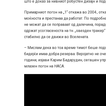
што е доказ за нивниот робустен дизајн и под
Примарниот погон на „1“ откажа во 2004., отка
моќноста и престанаа да работат. По подробн
не можат да се поправаат од далечина, порад
одржат усогласеноста на тн. „ѕвезден тракер“
стабилно да се движи во Вселената.
– Мислам дека во тоа време тимот беше подг
бидејќи имаа добра резерва. Веројатно не оч
години, изјави Карим Бадарудин, сегашен упра
млазен погон на НАСА.