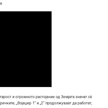
а.
тарост и огромното растојание од Земјата значат сѐ
ечките, „Војаџер 1“ и „2“ продолжуваат да работат,