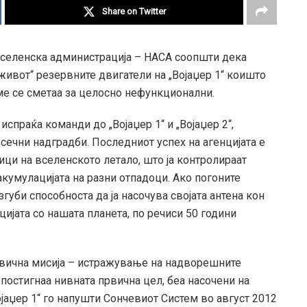
Share on Twitter
селенска администрација – НАСА соопшти дека
 живот“ резервните двигатели на „Војаџер 1“ коишто
ме се сметаа за целосно нефункционални.
 испраќа команди до „Војаџер 1“ и „Војаџер 2“,
ечни надградби. Последниот успех на агенцијата е
ици на вселенското летало, што ја контролираат
акумулацијата на разни отпадоци. Ако погоните
згуби способноста да ја насочува својата антена кон
ијата со нашата планета, по речиси 50 години
првична мисија – истражување на надворешните
 постигнаа нивната првична цел, беа насочени на
јаџер 1“ го напушти Сончевиот Систем во август 2012