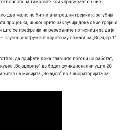
готвеноста на тимовите кои управуваат со нив.
ко два мали, но битни внатрешни грејачи ја загубија
ата проценка, инженерите заклучија дека овие грејачи
и што се префрлија на резервните потисници за да ја
 – клучен инструмент којшто му помага на „Војаџер 1“
отвен да прифати дека главните погони не работат,
екуваа „Војаџерите“ да бидат функционални уште 20
вител на мисијата „Војаџер“ во Лабораторијата за