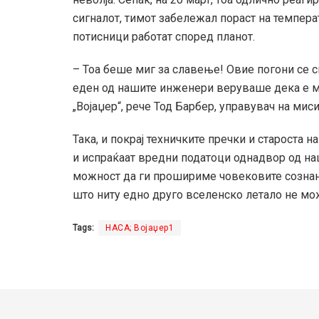
сигналот, тимот забележал пораст на температ
потисници работат според планот.
– Тоа беше миг за славење! Овие погони се с
еден од нашите инженери веруваше дека е мо
„Војаџер“, рече Тод Барбер, управувач на мисиј
Така, и покрај техничките пречки и староста на
и испраќаат вредни податоци однадвор од на
можност да ги прошириме човековите сознани
што ниту едно друго вселенско летало не мо
Tags:
НАСА; Војаџер1