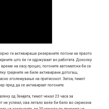
торно ги активираше резервните погони на првото
грејачите што ќе ги одржуваат во работата. Доколку
 време на овој процес, погоните автоматски би се
ку грејачите не биле активирани дотогаш,
асно зголемување на притисокот. Затоа, тимот
ер пред да се активираат погоните.
алеку од Земјата, тимот чекал 23 часа за
т не успеал, ова летало веќе би било во сериозна
ирало на командите, па 20 минути по приемот на