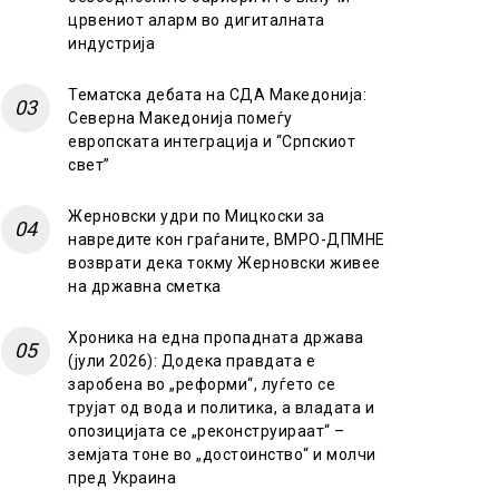
црвениот аларм во дигиталната
индустрија
Тематска дебата на СДА Македонија:
Северна Македонија помеѓу
европската интеграција и “Српскиот
свет”
Жерновски удри по Мицкоски за
навредите кон граѓаните, ВМРО-ДПМНЕ
возврати дека токму Жерновски живее
на државна сметка
Хроника на една пропадната држава
(јули 2026): Додека правдата е
заробена во „реформи“, луѓето се
трујат од вода и политика, а владата и
опозицијата се „реконструираат“ –
земјата тоне во „достоинство“ и молчи
пред Украина