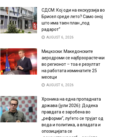
СДСМ: Кој оди на екскурзија во
Брисел среде лето? Само оној
што има таен план „под
радарот“
AUGUST 6, 2026
Мицкоски: Македонските
аеродроми се најбрзорастечки
во регионот – тоа е резултат
на работата изминатите 25
месеци
AUGUST 6, 2026
Хроника на една пропадната
држава (јули 2026): Додека
правдата е заробена во
„реформи“, луѓето се трујат од
вода и политика, а владата и
опозицијата се