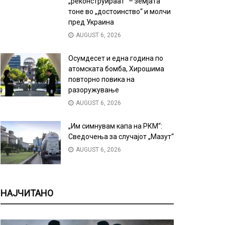
„реконструираат“ – земјата
тоне во „достоинство“ и молчи
пред Украина
AUGUST 6, 2026
Осумдесет и една година по
атомската бомба, Хирошима
повторно повика на
разоружување
AUGUST 6, 2026
„Им симнувам капа на РКМ“:
Сведочења за случајот „Мазут“
AUGUST 6, 2026
НАЈЧИТАНО