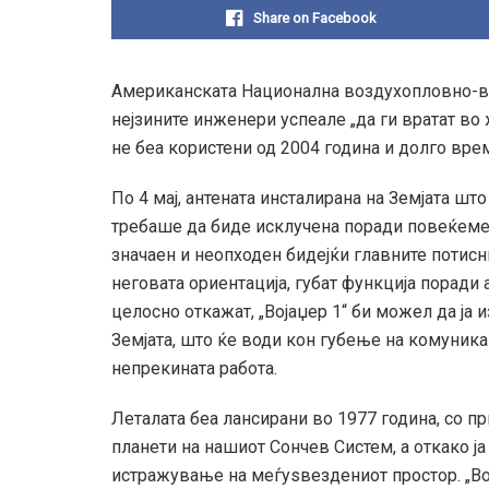
Share on Facebook
Американската Национална воздухопловно-в
нејзините инженери успеале „да ги вратат во
не беа користени од 2004 година и долго вре
По 4 мај, антената инсталирана на Земјата што
требаше да биде исклучена поради повеќемес
значаен и неопходен бидејќи главните потисн
неговата ориентација, губат функција поради 
целосно откажат, „Војаџер 1“ би можел да ја и
Земјата, што ќе води кон губење на комуникац
непрекината работа.
Леталата беа лансирани во 1977 година, со 
планети на нашиот Сончев Систем, а откако ја
истражување на меѓуѕвездениот простор. „Во