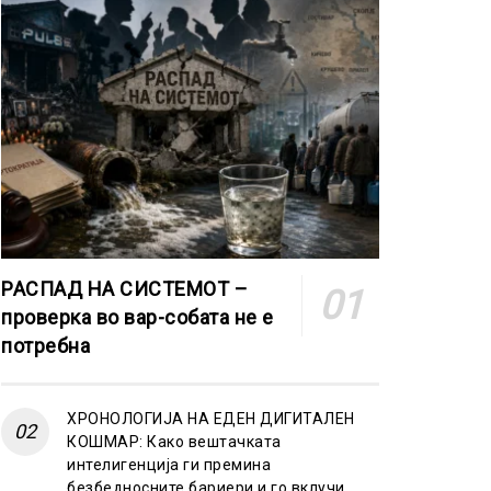
РАСПАД НА СИСТЕМОТ –
проверка во вар-собата не е
потребна
ХРОНОЛОГИЈА НА ЕДЕН ДИГИТАЛЕН
КОШМАР: Како вештачката
интелигенција ги премина
безбедносните бариери и го вклучи