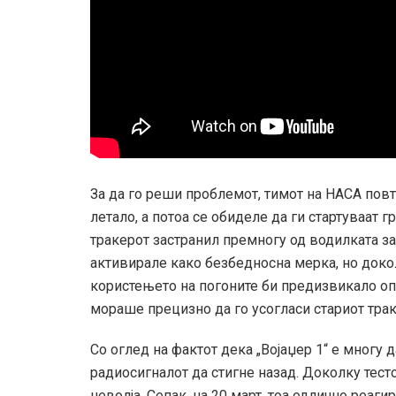
За да го реши проблемот, тимот на НАСА пов
летало, а потоа се обиделе да ги стартуваат 
тракерот застранил премногу од водилката за
активирале како безбедносна мерка, но докол
користењето на погоните би предизвикало оп
мораше прецизно да го усогласи стариот трак
Со оглед на фактот дека „Војаџер 1“ е многу д
радиосигналот да стигне назад. Доколку тесто
неволја. Сепак, на 20 март, тоа одлично реаг