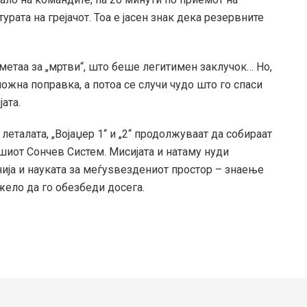
урата на грејачот. Тоа е јасен знак дека резервните
метаа за „мртви“, што беше легитимен заклучок… Но,
жна поправка, а потоа се случи чудо што го спаси
ата.
 леталата, „Војаџер 1“ и „2“ продолжуваат да собираат
шиот Сончев Систем. Мисијата и натаму нуди
ја и науката за меѓуѕвездениот простор – знаење
жело да го обезбеди досега.