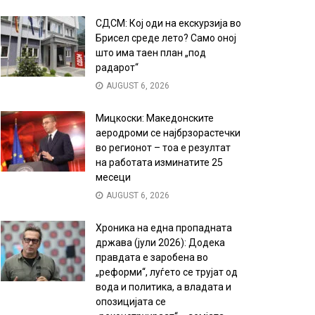
СДСМ: Кој оди на екскурзија во
Брисел среде лето? Само оној
што има таен план „под
радарот“
AUGUST 6, 2026
Мицкоски: Македонските
аеродроми се најбрзорастечки
во регионот – тоа е резултат
на работата изминатите 25
месеци
AUGUST 6, 2026
Хроника на една пропадната
држава (јули 2026): Додека
правдата е заробена во
„реформи“, луѓето се трујат од
вода и политика, а владата и
опозицијата се