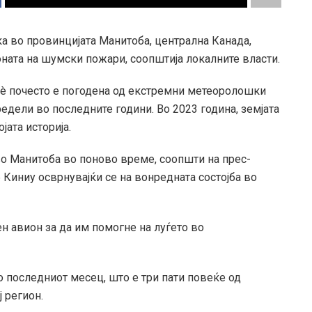
а во провинцијата Манитоба, централна Канада,
оната на шумски пожари, соопштија локалните власти.
сè почесто е погодена од екстремни метеоролошки
едели во последните години. Во 2023 година, земјата
јата историја.
 во Манитоба во поново време, соопшти на прес-
Киниу осврнувајќи се на вонредната состојба во
н авион за да им помогне на луѓето во
 последниот месец, што е три пати повеќе од
 регион.