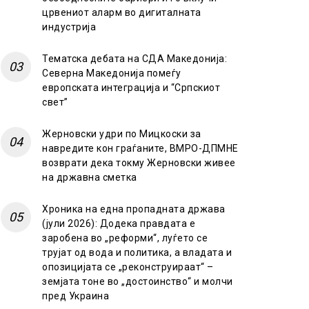
црвениот аларм во дигиталната
индустрија
Тематска дебата на СДА Македонија:
Северна Македонија помеѓу
европската интеграција и “Српскиот
свет”
Жерновски удри по Мицкоски за
навредите кон граѓаните, ВМРО-ДПМНЕ
возврати дека токму Жерновски живее
на државна сметка
Хроника на една пропадната држава
(јули 2026): Додека правдата е
заробена во „реформи“, луѓето се
трујат од вода и политика, а владата и
опозицијата се „реконструираат“ –
земјата тоне во „достоинство“ и молчи
пред Украина