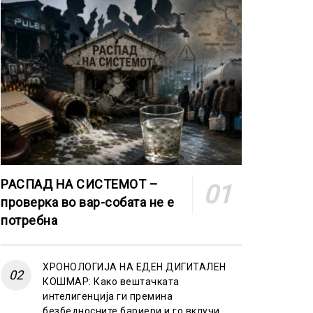
РАСПАД НА СИСТЕМОТ –
проверка во вар-собата не е
потребна
ХРОНОЛОГИЈА НА ЕДЕН ДИГИТАЛЕН
КОШМАР: Како вештачката
интелигенција ги премина
безбедносните бариери и го вклучи