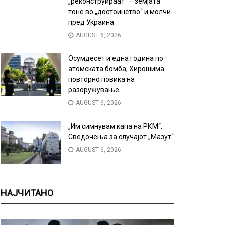
„реконструираат“ – земјата
тоне во „достоинство“ и молчи
пред Украина
AUGUST 6, 2026
Осумдесет и една година по
атомската бомба, Хирошима
повторно повика на
разоружување
AUGUST 6, 2026
„Им симнувам капа на РКМ“:
Сведочења за случајот „Мазут“
AUGUST 6, 2026
НАЈЧИТАНО