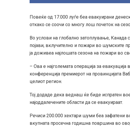
Повеќе од 17.000 луѓе беа евакуирани денеск
откако се соочи со многу лош почеток на сез
Во услови на глобално затоплување, Канада 
појави, вклучително и пожари во шумските пр
ја доживеа најлошата сезона на пожари во сво
– Ова е најголемата операција за евакуација
конференција премиерот на провинцијата Ваб 
целиот регион.
Тој додаде дека веднаш ќе биде испратен вое
најоддалечените области да се евакуираат.
Речиси 200.000 хектари шуми беа зафатени во
вкупната просечна годишна површина во овој