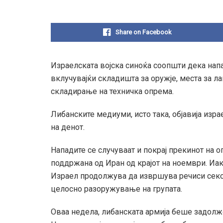
Share on Facebook
Израелската војска синоќа соопшти дека нап
вклучувајќи складишта за оружје, места за ла
складирање на техничка опрема.
Либанските медиуми, исто така, објавија изр
на денот.
Нападите се случуваат и покрај прекинот на о
поддржана од Иран од крајот на ноември. Иак
Израел продолжува да извршува речиси секој
целосно разоружување на групата.
Оваа недела, либанската армија беше задолж