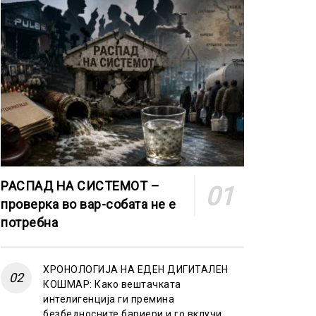
РАСПАД НА СИСТЕМОТ –
проверка во вар-собата не е
потребна
ХРОНОЛОГИЈА НА ЕДЕН ДИГИТАЛЕН
КОШМАР: Како вештачката
интелигенција ги премина
безбедносните бариери и го вклучи