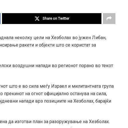
Share on Twitter
аднала неколку цели на Хезболах во јужен Либан,
нсирање ракети и објекти што се користат за
аелски воздушни напади во регионот порано во текот
гнот што е во сила меѓу Израел и милитантната група
о прекинот на огнот официјално останува на сила,
дневни напади врз позициите на Хезболах, барајќи
ена да изготви план за разоружување на Хезболах.