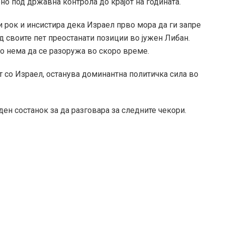
но под државна контрола до крајот на годината.
 рок и инсистира дека Израел прво мора да ги запре
д своите пет преостанати позиции во јужен Либан.
о нема да се разоружа во скоро време.
т со Израел, останува доминантна политичка сила во
ен состанок за да разговара за следните чекори.