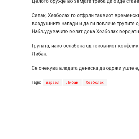
Целото оружје во земјата треба да биде ставе
Сепак, Хезболах го отфрли таквиот временски
воздушните напади и да ги повлече трупите о
Набљудувачите велат дека Хезболах веројатн
Групата, иако ослабена од тековниот конфлик
Либан.
Се очекува владата денеска да одржи уште ед
Tags:
израел
Либан
Хезболах