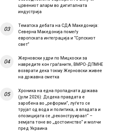
црвениот аларм во дигиталната
индустрија
Тематска дебата на СДА Македонија:
Северна Македонија помеѓу
европската интеграција и “Српскиот
свет”
Жерновски удри по Мицкоски за
навредите кон граѓаните, ВМРО-ДПМНЕ
возврати дека токму Жерновски живее
на државна сметка
Хроника на една пропадната држава
(јули 2026): Додека правдата е
заробена во „реформи“, луѓето се
трујат од вода и политика, а владата и
опозицијата се „реконструираат“ –
земјата тоне во „достоинство“ и молчи
пред Украина