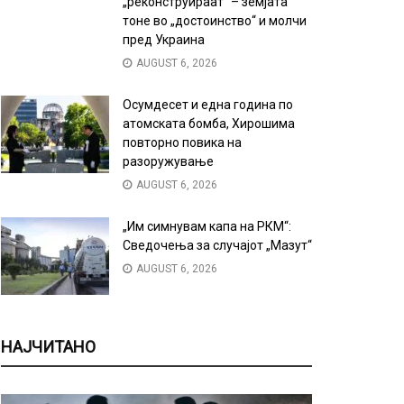
„реконструираат“ – земјата
тоне во „достоинство“ и молчи
пред Украина
AUGUST 6, 2026
Осумдесет и една година по
атомската бомба, Хирошима
повторно повика на
разоружување
AUGUST 6, 2026
„Им симнувам капа на РКМ“:
Сведочења за случајот „Мазут“
AUGUST 6, 2026
НАЈЧИТАНО