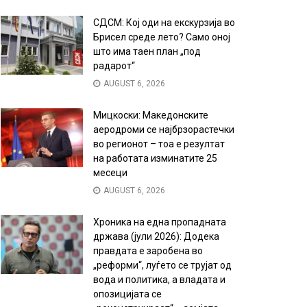
СДСМ: Кој оди на екскурзија во
Брисел среде лето? Само оној
што има таен план „под
радарот“
AUGUST 6, 2026
Мицкоски: Македонските
аеродроми се најбрзорастечки
во регионот – тоа е резултат
на работата изминатите 25
месеци
AUGUST 6, 2026
Хроника на една пропадната
држава (јули 2026): Додека
правдата е заробена во
„реформи“, луѓето се трујат од
вода и политика, а владата и
опозицијата се