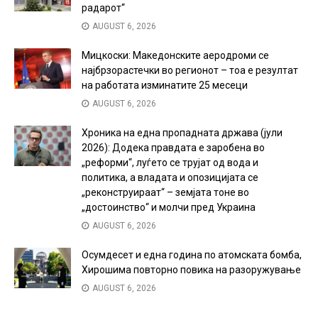
радарот“
AUGUST 6, 2026
Мицкоски: Македонските аеродроми се
најбрзорастечки во регионот – тоа е резултат
на работата изминатите 25 месеци
AUGUST 6, 2026
Хроника на една пропадната држава (јули
2026): Додека правдата е заробена во
„реформи“, луѓето се трујат од вода и
политика, а владата и опозицијата се
„реконструираат“ – земјата тоне во
„достоинство“ и молчи пред Украина
AUGUST 6, 2026
Осумдесет и една година по атомската бомба,
Хирошима повторно повика на разоружување
AUGUST 6, 2026