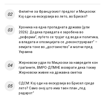
Филипче за Францускиот предлог и Мицкоски:
Кој оди на екскурзија во лето, во Брисел?
Хроника на една пропадната држава (јули
2026): Додека правдата е заробена во
„реформи“, луѓето се трујат од вода и политика,
а владата и опозицијата се „реконструираат“ –
земјата тоне во „достоинство“ и молчи пред
Украина
Жерновски удри по Мицкоски за навредите кон
граѓаните, ВМРО-ДПМНЕ возврати дека токму
Жерновски живее на државна сметка
СДСМ: Кој оди на екскурзија во Брисел среде
лето? Само оној што има таен план „под
радарот“