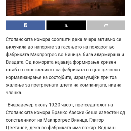
Стопанската комора соопшти дека вчера активно се
вклучила во напорите за гасењето на пожарот во
фабриката Макпрогрес во Виница, била алармирана и
Владата. Од комората најавија формирање кризен
штаб со сопственикот на фабриката со цел целосно
нормализирање на состојбите, изразувајќи при тоа
жалење за претрпената штета на компанијата, нивна
членка.
-Вчеравечер околу 19:20 часот, претседателот на
Стопанската комора Бранко Азески беше известeн од
сопственикот на Макпрогрес Виница, Глигор
Цветанов, дека во фабриката има пожар. Веднаш