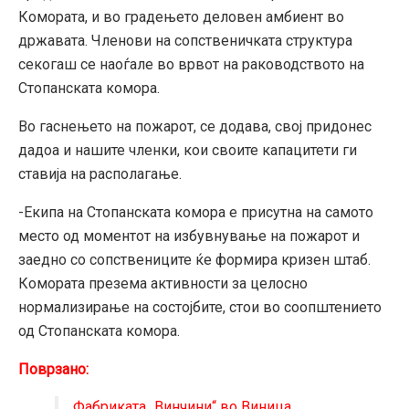
Комората, и во градењето деловен амбиент во
државата. Членови на сопственичката структура
секогаш се наоѓале во врвот на раководството на
Стопанската комора.
Во гаснењето на пожарот, се додава, свој придонес
дадоа и нашите членки, кои своите капацитети ги
ставија на располагање.
-Екипа на Стопанската комора е присутна на самото
место од моментот на избувнување на пожарот и
заедно со сопствениците ќе формира кризен штаб.
Комората презема активности за целосно
нормализирање на состојбите, стои во соопштението
од Стопанската комора.
Поврзано:
Фабриката „Винчини“ во Виница