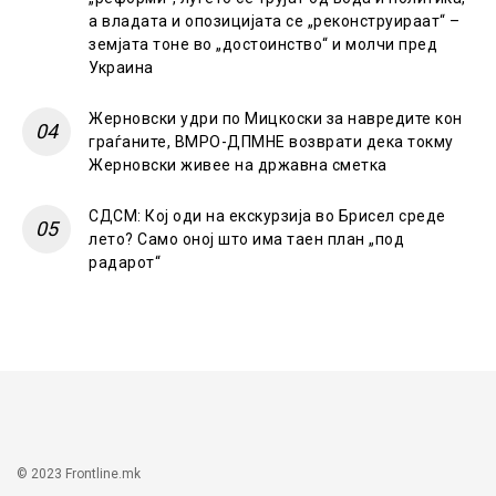
а владата и опозицијата се „реконструираат“ –
земјата тоне во „достоинство“ и молчи пред
Украина
Жерновски удри по Мицкоски за навредите кон
граѓаните, ВМРО-ДПМНЕ возврати дека токму
Жерновски живее на државна сметка
СДСМ: Кој оди на екскурзија во Брисел среде
лето? Само оној што има таен план „под
радарот“
© 2023 Frontline.mk