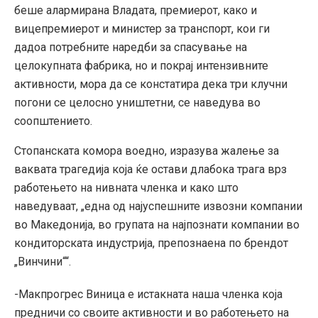
беше алармирана Владата, премиерот, како и
вицепремиерот и министер за транспорт, кои ги
дадоа потребните наредби за спасување на
целокупната фабрика, но и покрај интензивните
активности, мора да се констатира дека три клучни
погони се целосно уништетни, се наведува во
соопштението.
Стопанската комора воедно, изразува жалење за
ваквата трагедија која ќе остави длабока трага врз
работењето на нивната членка и како што
наведуваат, „една од најуспешните извозни компании
во Македонија, во групата на најпознати компании во
кондиторската индустрија, препознаена по брендот
„Винчини““.
-Макпрогрес Виница е истакната наша членка која
предничи со своите активности и во работењето на