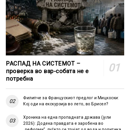
РАСПАД НА СИСТЕМОТ –
проверка во вар-собата не е
потребна
Филипче за Францускиот предлог и Мицкоски:
Кој оди на екскурзија во лето, во Брисел?
Хроника на една пропадната држава (јули
2026): Додека правдата е заробена во
„реформи“, луѓето се трујат од вода и политика,