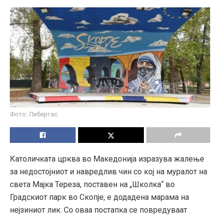
Фото: Либертас
Католичката црква во Македонија изразува жалење
за недостојниот и навредлив чин со кој на муралот на
света Мајка Тереза, поставен на „Школка“ во
Градскиот парк во Скопје, е додадена марама на
нејзиниот лик. Со оваа постапка се повредуваат