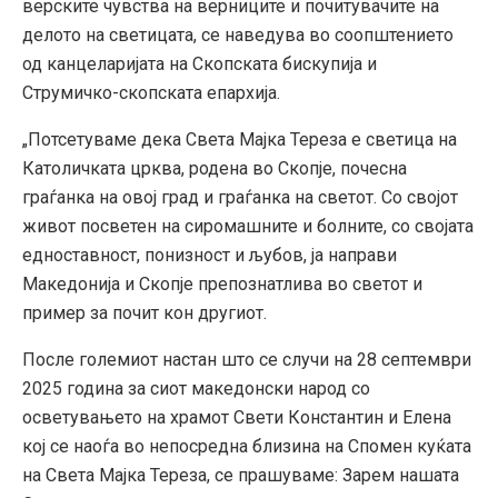
верските чувства на верниците и почитувачите на
делото на светицата, се наведува во соопштението
од канцеларијата на Скопската бискупија и
Струмичко-скопската епархија.
„Потсетуваме дека Света Мајка Тереза е светица на
Католичката црква, родена во Скопје, почесна
граѓанка на овој град и граѓанка на светот. Со својот
живот посветен на сиромашните и болните, со својата
едноставност, понизност и љубов, ја направи
Македонија и Скопје препознатлива во светот и
пример за почит кон другиот.
После големиот настан што се случи на 28 септември
2025 година за сиот македонски народ со
осветувањето на храмот Свети Константин и Елена
кој се наоѓа во непосредна близина на Спомен куќата
на Света Мајка Тереза, се прашуваме: Зарем нашата