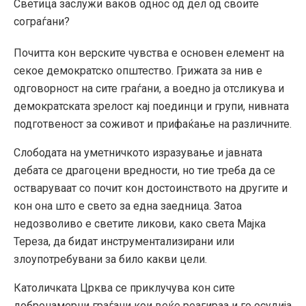
Светица заслужи ваков однос од дел од своите
сограѓани?
Почитта кон верските чувства е основен елемент на
секое демократско општество. Грижата за нив е
одговорност на сите граѓани, а воедно ја отсликува и
демократската зрелост кај поединци и групи, нивната
подготвеност за соживот и прифаќање на различните.
Слободата на уметничкото изразување и јавната
дебата се драгоцени вредности, но тие треба да се
остваруваат со почит кон достоинството на другите и
кон она што е свето за една заедница. Затоа
недозволиво е светите ликови, како света Мајка
Тереза, да бидат инструментализирани или
злоупотребувани за било какви цели.
Католичката Црква се приклучува кон сите
добронамерни граѓани кои веќе реагираа и го осудија