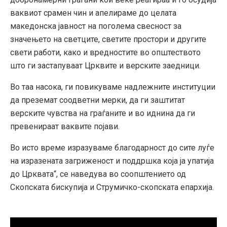
ваквиот срамен чин и апелираме до целата
македонска јавност на поголема свесност за
значењето на светците, светите простори и другите
свети работи, како и вредностите во општеството
што ги застапуваат Црквите и верските заедници.
Во таа насока, ги повикуваме надлежните институции
да преземат соодветни мерки, да ги заштитат
верските чувства на граѓаните и во иднина да ги
превенираат ваквите појави.
Во исто време изразуваме благодарност до сите луѓе
на изразената загриженост и поддршка која ја упатија
до Црквата“, се наведува во соопштението од
Скопската бискупија и Струмичко-скопската епархија.