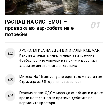
РАСПАД НА СИСТЕМОТ –
проверка во вар-собата не е
потребна
ХРОНОЛОГИЈА НА ЕДЕН ДИГИТАЛЕН КОШМАР:
Како вештачката интелигенција ги премина
безбедносните бариери и го вклучи црвениот
аларм во дигиталната индустрија
Митева: На 16 август уште еден голем настан во
Струмица за 35 години независност
Герасимовски: СДСМ мора да се обедини и да се
врати на терен, да ги вратиме дебатите во
партиските простори