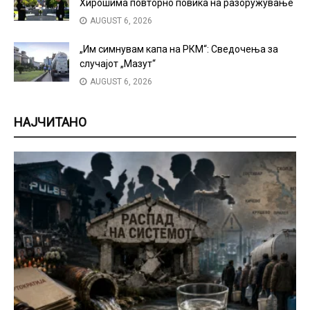
Хирошима повторно повика на разоружување
AUGUST 6, 2026
„Им симнувам капа на РКМ“: Сведочења за
случајот „Мазут“
AUGUST 6, 2026
НАЈЧИТАНО