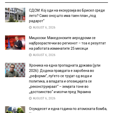
СДСМ: Кој оди на екскурзија во Брисел среде
лето? Само оној што има таен план „под
радарот“
AUGUST 6, 2026
Мицкоски: Македонските аеродроми се
најбрзорастечки во регионот – тоа е резултат
на работата изминатите 25 месеци
AUGUST 6, 2026
Хроника на една пропадната држава (јули
2026): Додека правдата е заробена во
„реформи“, луѓето се трујат од вода и
политика, а владата и опозицијата се
„реконструираат“ – земјата тоне во
„достоинство“ и молчи пред Украина
AUGUST 6, 2026
Осумдесет и една година по атомската бомба,