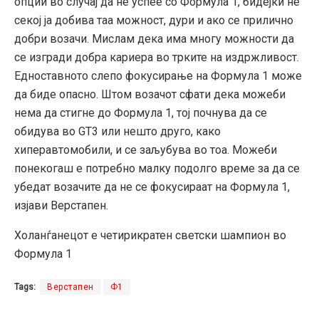
опции во случај да не успее со Формула 1, бидејќи не
секој ја добива таа можност, дури и ако се прилично
добри возачи. Мислам дека има многу можности да
се изгради добра кариера во трките на издржливост.
Едноставното слепо фокусирање на Формула 1 може
да биде опасно. Штом возачот сфати дека можеби
нема да стигне до Формула 1, тој почнува да се
обидува во GT3 или нешто друго, како
хиперавтомобили, и се заљубува во тоа. Можеби
понекогаш е потребно малку подолго време за да се
убедат возачите да не се фокусираат на Формула 1,
изјави Верстапен.
Холанѓанецот е четирикратен светски шампион во
Формула 1
Tags:
Верстапен
Ф1