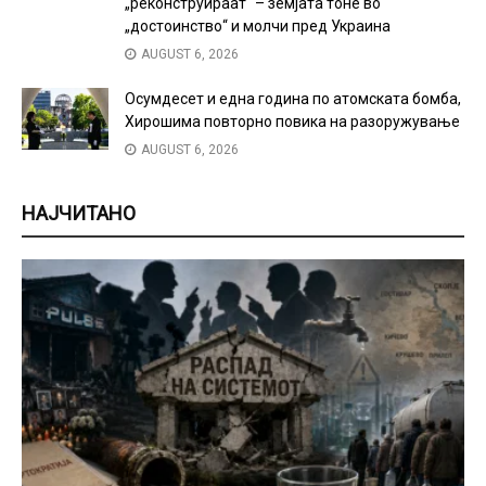
„реконструираат“ – земјата тоне во
„достоинство“ и молчи пред Украина
AUGUST 6, 2026
Осумдесет и една година по атомската бомба,
Хирошима повторно повика на разоружување
AUGUST 6, 2026
НАЈЧИТАНО