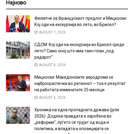
Најново
Филипче за Францускиот предлог и Мицкоски:
Кој оди на екскурзија во лето, во Брисел?
AUGUST 7, 2026
СДСМ: Кој оди на екскурзија во Брисел среде
лето? Само оној што има таен план „под
радарот“
AUGUST 6, 2026
Мицкоски: Македонските аеродроми се
најбрзорастечки во регионот – тоа е резултат
на работата изминатите 25 месеци
AUGUST 6, 2026
Хроника на една пропадната држава (јули
2026): Додека правдата е заробена во
„реформи“, луѓето се трујат од вода и
политика, а владата и опозицијата се