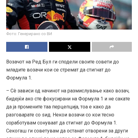
Фото: Генерирано со ВИ
Возачот на Ред Бул ги сподели своите совети до
младите возачи кои се стремат да стигнат до
Формула 1.
– Сè зависи од начинот на размислување како возач,
бидејќи ако сте фокусирани на Формула 1 и не сакате
да ја промените таа перцепција, тоа е како да
разговарате со ѕид. Некои возачи со кои тесно
соработувам сонуваат да стигнат до Формула 1.
Секогаш ги советувам да останат отворени за други