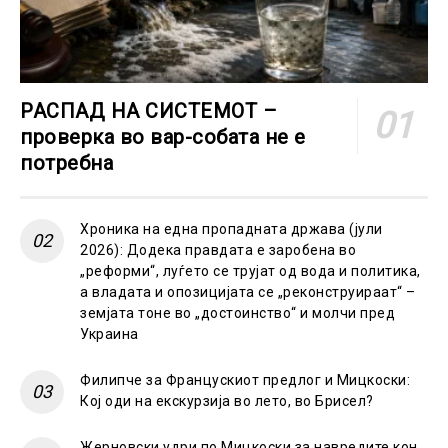
РАСПАД НА СИСТЕМОТ –
проверка во вар-собата не е
потребна
Хроника на една пропадната држава (јули
2026): Додека правдата е заробена во
„реформи“, луѓето се трујат од вода и политика,
а владата и опозицијата се „реконструираат“ –
земјата тоне во „достоинство“ и молчи пред
Украина
Филипче за Францускиот предлог и Мицкоски:
Кој оди на екскурзија во лето, во Брисел?
Жерновски удри по Мицкоски за навредите кон