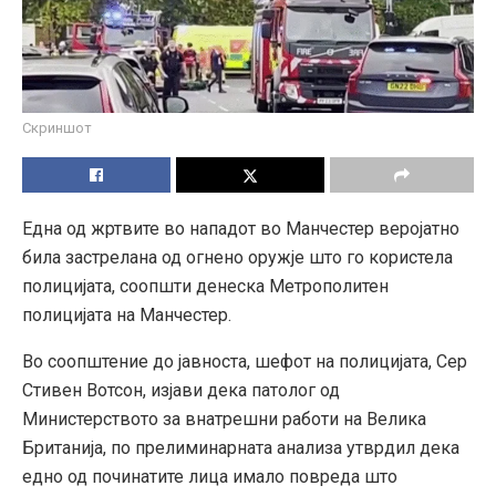
Скриншот
Една од жртвите во нападот во Манчестер веројатно
била застрелана од огнено оружје што го користела
полицијата, соопшти денеска Метрополитен
полицијата на Манчестер.
Во соопштение до јавноста, шефот на полицијата, Сер
Стивен Вотсон, изјави дека патолог од
Министерството за внатрешни работи на Велика
Британија, по прелиминарната анализа утврдил дека
едно од починатите лица имало повреда што