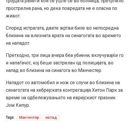
тројцата ранети кои сè уште се во болница, претрпело
прострелна рана, но дека повредата не е опасна по
живот.
Според истрагата, двете жртви биле во непосредна
близина на влезната врата на синагогата во времето
на нападот.
Претходно, три лица вчера беа убиени, вклучувајќи го
и напаѓачот, кој беше застрелан од полицијата, во
напад во близина на синагога во Манчестер.
Нападот со автомобил и нож се случи во близина на
синагогата на хебрејската конгрегација Хитон Парк за
време на одбележувањето на еврејскиот празник
Јом Кипур.
Tags:
Mанчестер
напад