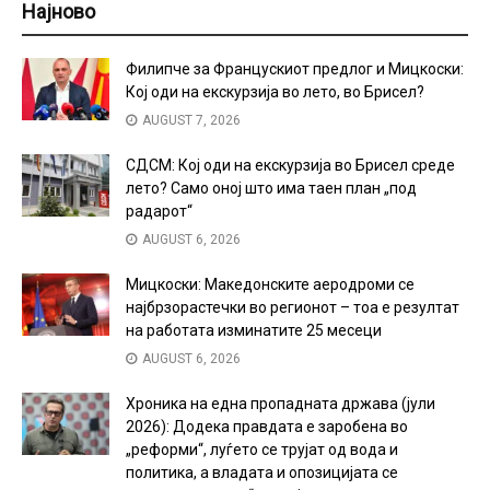
Најново
Филипче за Францускиот предлог и Мицкоски:
Кој оди на екскурзија во лето, во Брисел?
AUGUST 7, 2026
СДСМ: Кој оди на екскурзија во Брисел среде
лето? Само оној што има таен план „под
радарот“
AUGUST 6, 2026
Мицкоски: Македонските аеродроми се
најбрзорастечки во регионот – тоа е резултат
на работата изминатите 25 месеци
AUGUST 6, 2026
Хроника на една пропадната држава (јули
2026): Додека правдата е заробена во
„реформи“, луѓето се трујат од вода и
политика, а владата и опозицијата се