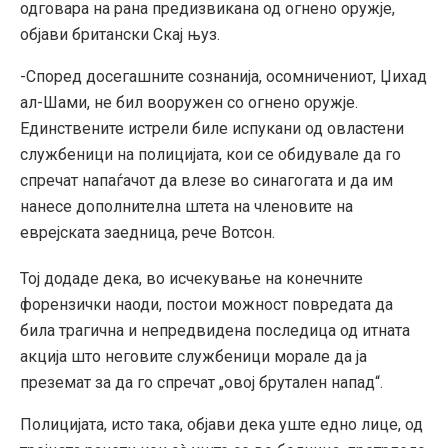
одговара на рана предизвикана од огнено оружје,
објави британски Скај њуз.
-Според досегашните сознанија, осомничениот, Џихад
ал-Шами, не бил вооружен со огнено оружје.
Единствените истрели биле испукани од овластени
службеници на полицијата, кои се обидувале да го
спречат напаѓачот да влезе во синагогата и да им
нанесе дополнителна штета на членовите на
еврејската заедница, рече Вотсон.
Тој додаде дека, во исчекување на конечните
форензички наоди, постои можност повредата да
била трагична и непредвидена последица од итната
акција што неговите службеници морале да ја
преземат за да го спречат „овој брутален напад“.
Полицијата, исто така, објави дека уште едно лице, од