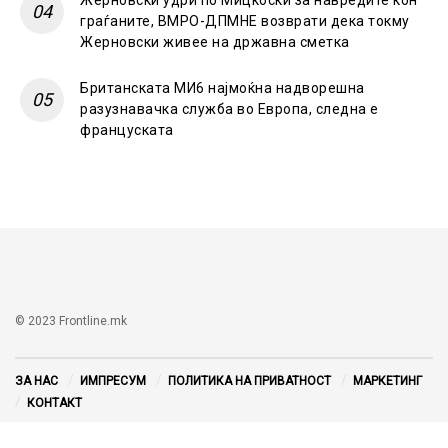
Жерновски удри по Мицкоски за навредите кон
граѓаните, ВМРО-ДПМНЕ возврати дека токму
Жерновски живее на државна сметка
Британската МИ6 најмоќна надворешна
разузнавачка служба во Европа, следна е
француската
© 2023 Frontline.mk
ЗА НАС
ИМПРЕСУМ
ПОЛИТИКА НА ПРИВАТНОСТ
МАРКЕТИНГ
КОНТАКТ