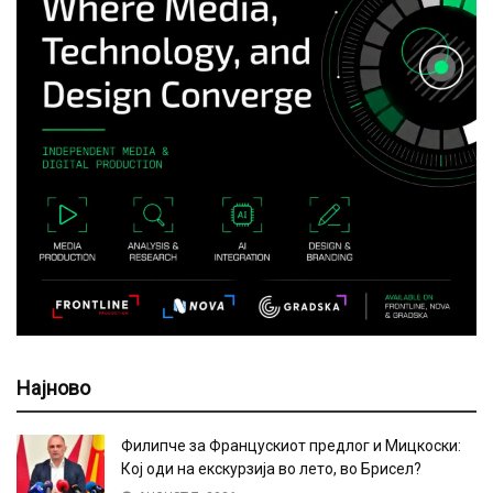
Најново
Филипче за Францускиот предлог и Мицкоски:
Кој оди на екскурзија во лето, во Брисел?