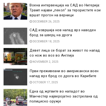
Воена интервенција на САД во Нигерија:
Трамп најави „пекол“ за терористите кои
вршат прогон на верници
DECEMBER 26, 2025
САД извршија нов напад врз наводен
брод за шверц на дрога
DECEMBER 18, 2025
Девет лица се борат за живот по напад
со нож во воз во Англија
NOVEMBER 2, 2025
Први преживеани во американски воен
напад врз брод со дрога во Карибите
OCTOBER 17, 2025
Една од жртвите во нападот во
Манчестер најверојатно застрелана од
полициско оружје