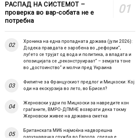
РАСПАД НА СИСТЕМОТ –
проверка во вар-собата не е
потребна
Хроника на една пропадната држава (јули 2026):
Додека правдата е заробена во „реформи“,
луѓето се трујат од вода и политика, а владата и
опозицијата се „реконструираат“ – земјата тоне
во „достоинство“ и молчи пред Украина
Филипче за Францускиот предлог и Мицкоски: Кој
оди на екскурзија во лето, во Брисел?
Жерновски удри по Мицкоски за навредите кон
граѓаните, ВМРО-ДПМНЕ возврати дека токму
Жерновски живее на државна сметка
Британската МИ6 најмоќна надворешна
разузнавачка служба во Европа, следна е