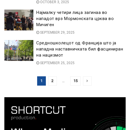
OCTOBER 3, 2025
Најмалку четири лица загинаа во
нападот врз Мормонската црква во
Мичиген
SEPTEMBER 29, 2025
Средношколецот од Франција што ја
нападна наставничката бил фасциниран
на нацизмот
SEPTEMBER 25, 2025
1
2
…
15