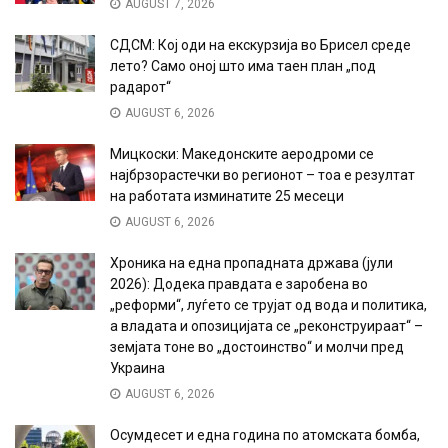
AUGUST 7, 2026
СДСМ: Кој оди на екскурзија во Брисел среде
лето? Само оној што има таен план „под
радарот“
AUGUST 6, 2026
Мицкоски: Македонските аеродроми се
најбрзорастечки во регионот – тоа е резултат
на работата изминатите 25 месеци
AUGUST 6, 2026
Хроника на една пропадната држава (јули
2026): Додека правдата е заробена во
„реформи“, луѓето се трујат од вода и политика,
а владата и опозицијата се „реконструираат“ –
земјата тоне во „достоинство“ и молчи пред
Украина
AUGUST 6, 2026
Осумдесет и една година по атомската бомба,