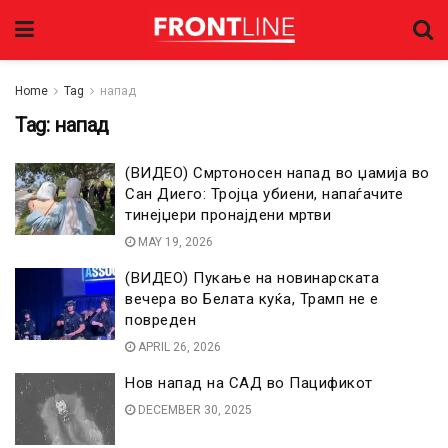
Home
Tag
напад
Tag:
напад
(ВИДЕО) Смртоносен напад во џамија во
Сан Диего: Тројца убиени, напаѓачите
тинејџери пронајдени мртви
MAY 19, 2026
(ВИДЕО) Пукање на новинарската
вечера во Белата куќа, Трамп не e
повреден
APRIL 26, 2026
Нов напад на САД во Пацификот
DECEMBER 30, 2025