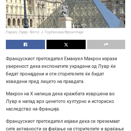
Париз, Лувр. Фото: Ј. Ѓорѓиоски/Фронтлајн
Францускиот претседател Емануел Макрон изрази
увереност дека експонатите украдени од Лувр ќе
бидат пронајдени и оти сторителите ќе бидат
изведени пред лицето на правдата.
Макрон на X напиша дека кражбата извршена во
Лувр е напад врз ценетото културно и историско
наследство на Франција.
Францускиот претседател изјави дека се преземаат
сите активности за фаќање на сторителите и враќање