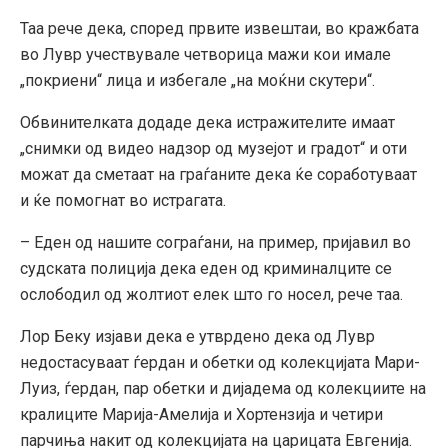
Таа рече дека, според првите извештаи, во кражбата
во Лувр учествувале четворица мажи кои имале
„покриени“ лица и избегале „на моќни скутери“.
Обвинителката додаде дека истражителите имаат
„снимки од видео надзор од музејот и градот“ и оти
можат да сметаат на граѓаните дека ќе соработуваат
и ќе помогнат во истрагата.
– Еден од нашите сограѓани, на пример, пријавил во
судската полиција дека еден од криминалците се
ослободил од жолтиот елек што го носел, рече таа.
Лор Беку изјави дека е утврдено дека од Лувр
недостасуваат ѓердан и обетки од колекцијата Мари-
Луиз, ѓердан, пар обетки и дијадема од колекциите на
кралиците Марија-Амелија и Хортензија и четири
парчиња накит од колекцијата на царицата Евгенија.