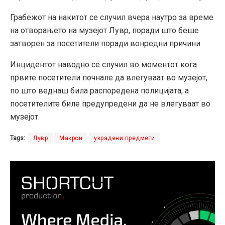
Грабежот на накитот се случил вчера наутро за време
на отворањето на музејот Лувр, поради што беше
затворен за посетители поради вонредни причини.
Инцидентот наводно се случил во моментот кога
првите посетители почнале да влегуваат во музејот,
по што веднаш била распоредена полицијата, а
посетителите биле предупредени да не влегуваат во
музејот.
Tags:
Лувр
Макрон
украдени предмети