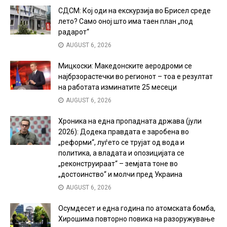
СДСМ: Кој оди на екскурзија во Брисел среде
лето? Само оној што има таен план „под
радарот“
AUGUST 6, 2026
Мицкоски: Македонските аеродроми се
најбрзорастечки во регионот – тоа е резултат
на работата изминатите 25 месеци
AUGUST 6, 2026
Хроника на една пропадната држава (јули
2026): Додека правдата е заробена во
„реформи“, луѓето се трујат од вода и
политика, а владата и опозицијата се
„реконструираат“ – земјата тоне во
„достоинство“ и молчи пред Украина
AUGUST 6, 2026
Осумдесет и една година по атомската бомба,
Хирошима повторно повика на разоружување