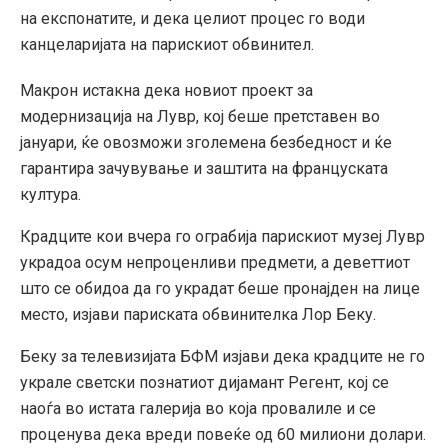
на експонатите, и дека целиот процес го води
канцеларијата на парискиот обвинител.
Макрон истакна дека новиот проект за
модернизација на Лувр, кој беше претставен во
јануари, ќе овозможи зголемена безбедност и ќе
гарантира зачувување и заштита на француската
култура.
Крадците кои вчера го ограбија парискиот музеј Лувр
украдоа осум непроценливи предмети, а деветтиот
што се обидоа да го украдат беше пронајден на лице
место, изјави париската обвинителка Лор Беку.
Беку за телевизијата БФМ изјави дека крадците не го
украле светски познатиот дијамант Регент, кој се
наоѓа во истата галерија во која провалиле и се
проценува дека вреди повеќе од 60 милиони долари.