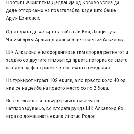
Противничкиот тим Дарданија од Косово успеа да
даде отпор само на првата табла, каде што беше
Арјун Еригаиси.
Од втората до четвртата табла Ји Веи, Јангји Ју и
Читамбарам Аравинд донесоа цел поен за Алкалоид.
ШК Алкалоид е второрангиран тим според рејтингот и
заедно со другите тимови од првата петорка се смета
за еден од фаворитите во борбата за медалите.
На турнирот играат 102 екипи, а по првото коло 48 од
нив се на делба на првото место со по 2 бода.
Во согласност со швајцарскиот систем на
натпреварување, во втората рунда ШК Алкалоид ќе
игра со домашната екипа Ипотис Родос.