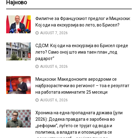
Најново
Филипче за Францускиот предлог и Мицкоски:
Кој оди на екскурзија во лето, во Брисел?
AUGUST 7, 2026
СДСМ: Кој оди на екскурзија во Брисел среде
лето? Само оној што има таен план „под
радарот“
AUGUST 6, 2026
Мицкоски: Македонските аеродроми се
најбрзорастечки во регионот – тоа е резултат
на работата изминатите 25 месеци
AUGUST 6, 2026
Хроника на една пропадната држава (јули
2026): Додека правдата е заробена во
„реформи“, луѓето се трујат од вода и
политика, а владата и опозицијата се