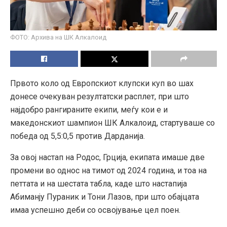
ФОТО: Архива на ШК Алкалоид
Првото коло од Европскиот клупски куп во шах
донесе очекуван резултатски расплет, при што
најдобро рангираните екипи, меѓу кои е и
македонскиот шампион ШК Алкалоид, стартуваше со
победа од 5,5:0,5 против Дарданија.
За овој настап на Родос, Грција, екипата имаше две
промени во однос на тимот од 2024 година, и тоа на
петтата и на шестата табла, каде што настапија
Абиманју Пураник и Тони Лазов, при што обајцата
имаа успешно деби со освојување цел поен.