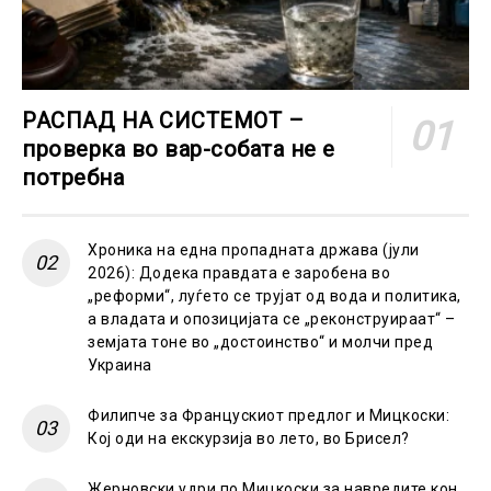
РАСПАД НА СИСТЕМОТ –
проверка во вар-собата не е
потребна
Хроника на една пропадната држава (јули
2026): Додека правдата е заробена во
„реформи“, луѓето се трујат од вода и политика,
а владата и опозицијата се „реконструираат“ –
земјата тоне во „достоинство“ и молчи пред
Украина
Филипче за Францускиот предлог и Мицкоски:
Кој оди на екскурзија во лето, во Брисел?
Жерновски удри по Мицкоски за навредите кон