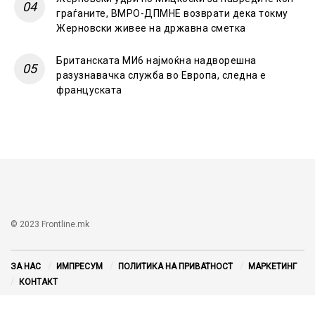
граѓаните, ВМРО-ДПМНЕ возврати дека токму
Жерновски живее на државна сметка
Британската МИ6 најмоќна надворешна
разузнавачка служба во Европа, следна е
француската
© 2023 Frontline.mk
ЗА НАС
ИМПРЕСУМ
ПОЛИТИКА НА ПРИВАТНОСТ
МАРКЕТИНГ
КОНТАКТ