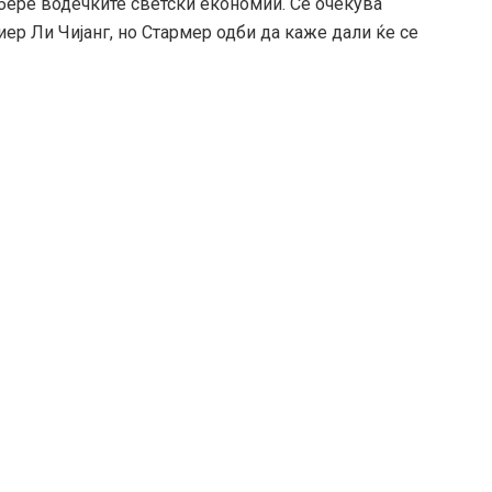
обере водечките светски економии. Се очекува
ер Ли Чијанг, но Стармер одби да каже дали ќе се