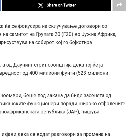
Share on Twitter
а ќе се фокусира на склучување договори со
 на самитот на Групата 20 (Г20) во Јужна Африка,
присуствува на собирот кој го бојкотира
а од Даунинг стрит соопштија дека тој ќе ја
 вредност од 400 милиони фунти (523 милиони
3 ноември, беше под закана да биде засенета од
мериканските функционери поради широко отфрлените
жноафриканската република (ЈАР), пишува
изјави дека се водат разговори за промена на