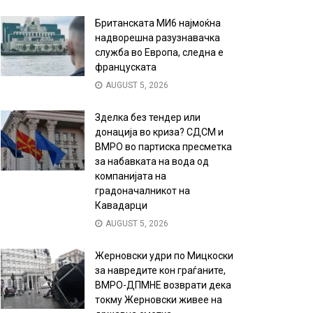
Британската МИ6 најмоќна
надворешна разузнавачка
служба во Европа, следна е
француската
AUGUST 5, 2026
Зделка без тендер или
донација во криза? СДСМ и
ВМРО во партиска пресметка
за набавката на вода од
компанијата на
градоначалникот на
Кавадарци
AUGUST 5, 2026
Жерновски удри по Мицкоски
за навредите кон граѓаните,
ВМРО-ДПМНЕ возврати дека
токму Жерновски живее на