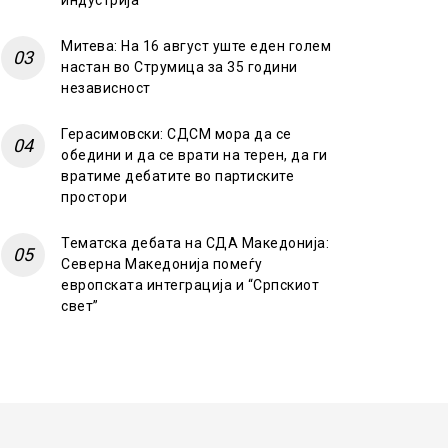
индустрија
Митева: На 16 август уште еден голем
настан во Струмица за 35 години
независност
Герасимовски: СДСМ мора да се
обедини и да се врати на терен, да ги
вратиме дебатите во партиските
простори
Тематска дебата на СДА Македонија:
Северна Македонија помеѓу
европската интеграција и “Српскиот
свет”