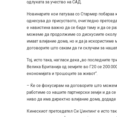
одлуката за учество на САД.
Новинарите кои патуваа со Стармер побараа к
однесува до присуството, очигледно претседа
е навистина важно да се биде таму и да се ра
можеме да продолжиме со дискусиите околу 
имаат влијание дома, но и да ја искористиме
договорите што сакам да ги склучам за нашат
Тој, исто така, нагласи дека „во последните т
Велика Британија од земјите во Г20 се 200.00
економијата и трошоците за живот“.
– Ќе се фокусирам на договорите што можеме
работиме со нашите партнерски земји и да се
ниво да има директно влијание дома, додаде т
Кинескиот претседател Си Џинпинг е исто так