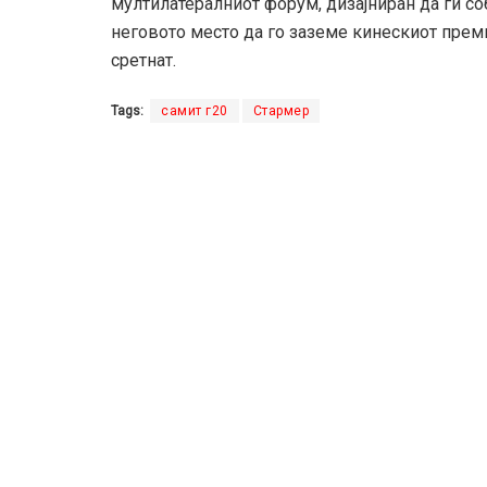
мултилатералниот форум, дизајниран да ги с
неговото место да го заземе кинескиот преми
сретнат.
Tags:
самит г20
Стармер