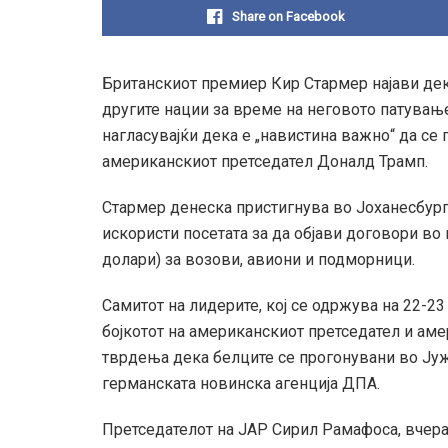
Share on Facebook
Британскиот премиер Кир Стармер најави дек
другите нации за време на неговото патување
нагласувајќи дека е „навистина важно“ да се 
американскиот претседател Доналд Трамп.
Стармер денеска пристигнува во Јоханесбург, 
искористи посетата за да објави договори во
долари) за возови, авиони и подморници.
Самитот на лидерите, кој се одржува на 22-2
бојкотот на американскиот претседател и а
тврдења дека белците се прогонувани во Ју
германската новинска агенција ДПА.
Претседателот на ЈАР Сирил Рамафоса, вчера 