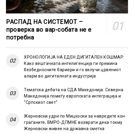
РАСПАД НА СИСТЕМОТ –
проверка во вар-собата не е
потребна
ХРОНОЛОГИЈА НА ЕДЕН ДИГИТАЛЕН КОШМАР:
Како вештачката интелигенција ги премина
безбедносните бариери и го вклучи црвениот
аларм во дигиталната индустрија
Тематска дебата на СДА Македонија: Северна
Македонија помеѓу европската интеграција и
“Српскиот свет”
Жерновски удри по Мицкоски за навредите кон
граѓаните, ВМРО-ДПМНЕ возврати дека токму
Жерновски живее на државна сметка