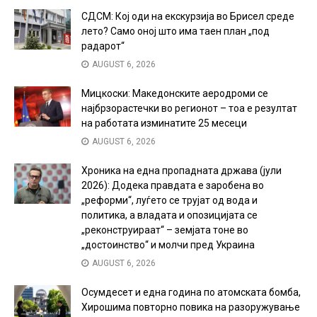
СДСМ: Кој оди на екскурзија во Брисел среде
лето? Само оној што има таен план „под
радарот“
AUGUST 6, 2026
Мицкоски: Македонските аеродроми се
најбрзорастечки во регионот – тоа е резултат
на работата изминатите 25 месеци
AUGUST 6, 2026
Хроника на една пропадната држава (јули
2026): Додека правдата е заробена во
„реформи“, луѓето се трујат од вода и
политика, а владата и опозицијата се
„реконструираат“ – земјата тоне во
„достоинство“ и молчи пред Украина
AUGUST 6, 2026
Осумдесет и една година по атомската бомба,
Хирошима повторно повика на разоружување