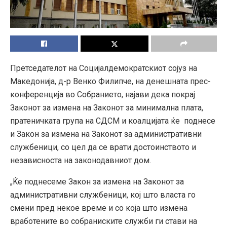
Претседателот на Социјалдемократскиот сојуз на
Македонија, д-р Венко Филипче, на денешната прес-
конференција во Собранието, најави дека покрај
Законот за измена на Законот за минимална плата,
пратеничката група на СДСМ и коалцијата ќе поднесе
и Закон за измена на Законот за административни
службеници, со цел да се врати достоинството и
независноста на законодавниот дом.
„Ќе поднесеме Закон за измена на Законот за
административни службеници, кој што власта го
смени пред некое време и со која што измена
вработените во собраниските служби ги стави на