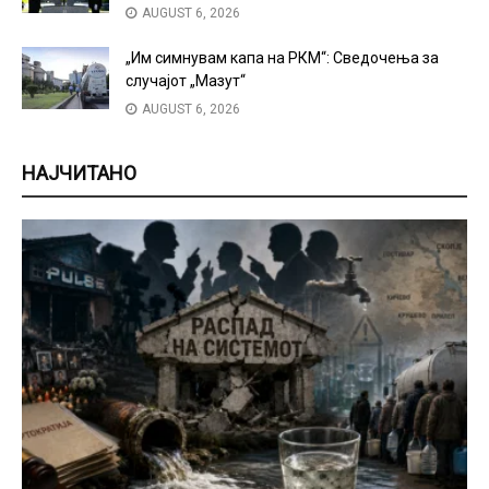
AUGUST 6, 2026
„Им симнувам капа на РКМ“: Сведочења за
случајот „Мазут“
AUGUST 6, 2026
НАЈЧИТАНО