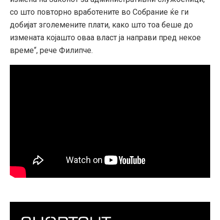
со што повторно вработените во Собрание ќе ги
добијат зголемените плати, како што тоа беше до
измената којашто оваа власт ја направи пред некое
време“, рече Филипче.