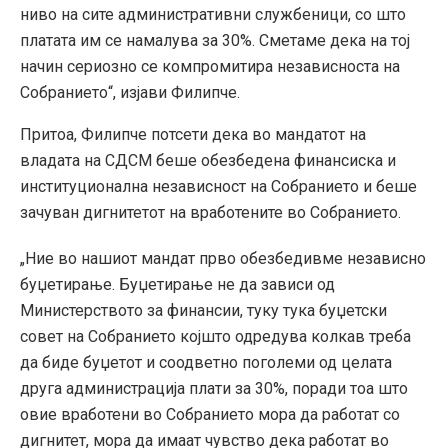
ниво на сите административни службеници, со што
платата им се намалува за 30%. Сметаме дека на тој
начин сериозно се компромитира независноста на
Собранието“, изјави Филипче.
Притоа, Филипче потсети дека во мандатот на
владата на СДСМ беше обезбедена финансиска и
институционална независност на Собранието и беше
зачуван дигнитетот на вработените во Собранието.
„Ние во нашиот мандат прво обезбедивме независно
буџетирање. Буџетирање не да зависи од
Министерството за финансии, туку тука буџетски
совет на Собранието којшто одредува колкав треба
да биде буџетот и соодветно поголеми од целата
друга администрација плати за 30%, поради тоа што
овие вработени во Собранието мора да работат со
дигнитет, мора да имаат чувство дека работат во