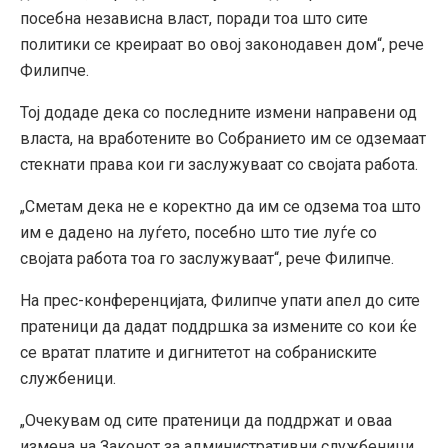
посебна независна власт, поради тоа што сите
политики се креираат во овој законодавен дом“, рече
Филипче.
Тој додаде дека со последните измени направени од
власта, на вработените во Собранието им се одземаат
стекнати права кои ги заслужуваат со својата работа.
„Сметам дека не е коректно да им се одзема тоа што
им е дадено на луѓето, посебно што тие луѓе со
својата работа тоа го заслужуваат“, рече Филипче.
На прес-конференцијата, Филипче упати апел до сите
пратеници да дадат поддршка за измените со кои ќе
се вратат платите и дигнитетот на собраниските
службеници.
„Очекувам од сите пратеници да поддржат и оваа
измена на Законот за административни службеници,