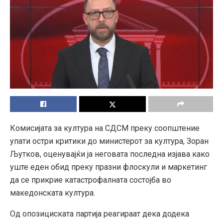
Комисијата за култура на СДСМ преку соопштение
упати остри критики до министерот за култура, Зоран
Љутков, оценувајќи ја неговата последна изјава како
уште еден обид преку празни флоскули и маркетинг
да се прикрие катастрофалната состојба во
македонската култура.
Од опозициската партија реагираат дека додека