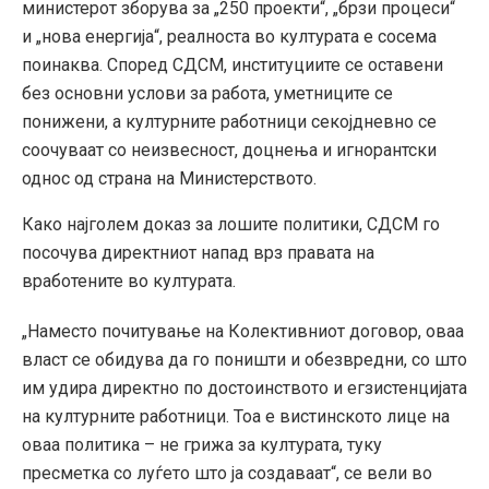
министерот зборува за „250 проекти“, „брзи процеси“
и „нова енергија“, реалноста во културата е сосема
поинаква. Според СДСМ, институциите се оставени
без основни услови за работа, уметниците се
понижени, а културните работници секојдневно се
соочуваат со неизвесност, доцнења и игнорантски
однос од страна на Министерството.
Како најголем доказ за лошите политики, СДСМ го
посочува директниот напад врз правата на
вработените во културата.
„Наместо почитување на Колективниот договор, оваа
власт се обидува да го поништи и обезвредни, со што
им удира директно по достоинството и егзистенцијата
на културните работници. Тоа е вистинското лице на
оваа политика – не грижа за културата, туку
пресметка со луѓето што ја создаваат“, се вели во