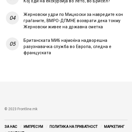
Кој оди на екскурзија во лето, во Брисел?
Жерновски удри по Мицкоски за навредите кон
граѓаните, ВМРО-ДПМНЕ возврати дека токму
Жерновски живее на државна сметка
Британската МИ6 најмоќна надворешна
разузнавачка служба во Европа, следна е
француската
© 2023 Frontline.mk
ЗА НАС
ИМПРЕСУМ
ПОЛИТИКА НА ПРИВАТНОСТ
МАРКЕТИНГ