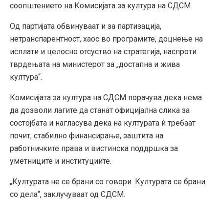
соопштението на Комисијата за култура на СДСМ.
Од партијата обвинуваат и за партизација,
нетранспарентност, хаос во програмите, доцнење на
исплати и целосно отсуство на стратегија, наспроти
тврдењата на министерот за „достапна и жива
култура“.
Комисијата за култура на СДСМ порачува дека нема
да дозволи лагите да станат официјална слика за
состојбата и нагласува дека на културата ѝ требаат
почит, стабилно финансирање, заштита на
работничките права и вистинска поддршка за
уметниците и институциите.
„Културата не се брани со говори. Културата се брани
со дела“, заклучуваат од СДСМ.