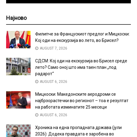
Најново
Филипче за Францускиот предлог и Мицкоски:
Кој оди на екскурзија во лето, во Брисел?
AUGUST 7, 2026
СДСМ: Кој оди на екскурзија во Брисел среде
лето? Само оној што има таен план „под
радарот“
AUGUST 6, 2026
Мицкоски: Македонските аеродроми се
најбрзорастечки во регионот – тоа е резултат
на работата изминатите 25 месеци
AUGUST 6, 2026
Хроника на една пропадната држава (јули
2026): Додека правдата е заробена во