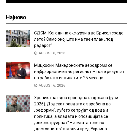
Најново
СДСМ: Кој оди на екскурзија во Брисел среде
лето? Само оној што има таен план „под
радарот“
AUGUST 6, 2026
Мицкоски: Македонските аеродроми се
најбрзорастечки во регионот – тоа е резултат
на работата изминатите 25 месеци
AUGUST 6, 2026
Хроника на една пропадната држава (јули
2026): Додека правдата е заробена во
„реформи“, луѓето се трујат од вода и
политика, а владата и опозицијата се
„реконструираат“ – земјата тоне во
„достоинство“ и молчи пред Украина