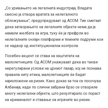
„Со уривањето на легалната индустрија, Владата
свесно ја отвора вратата за нелегалното
обложување“, предупредуваат од АСОМ. Тие сметаат
дека затворањето на легалните објекти нема да ја
намали желбата за игра, туку ќе ја префрли во
нелегалните онлајн платформи и темните подруми кои
се надвор од институционална контрола.
Посебен акцент се става на заштитата на
малолетниците. Од АСОМ укажуваат дека во такви
нерегулирани услови на црниот пазар, кој не познава
правила ниту етика, малолетниците ќе бидат
најизложени на ризик. Како доказ за тоа се посочува
Албанија, каде по слични забрани брзо се отвориле
многу нелегални објекти, што резултирало со пораст
на криминалот и ставање на играчите во ризик.