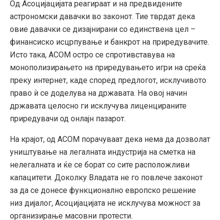
Од Асоцијацијата реагираат и на предвидените
астрономски давачки во законот. Тие тврдат дека
овие давачки се дизајнирани со единствена цел –
финансиско исцрпување и банкрот на приредувачите.
Исто така, АСОМ остро се спротивставува на
монополизирањето на приредувањето игри на среќа
преку интернет, каде според предлогот, исклучивото
право ѝ се доделува на државата. На овој начин
државата целосно ги исклучува лиценцираните
приредувачи од онлајн пазарот.
На крајот, од АСОМ порачуваат дека нема да дозволат
уништување на легалната индустрија на сметка на
нелегалната и ќе се борат со сите расположливи
капацитети. Доколку Владата не го повлече законот
за да се донесе функционално европско решение
низ дијалог, Асоцијацијата не исклучува можност за
организирање масовни протести.