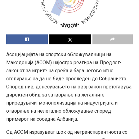
Асоцијацијата на спортски обложувалници на
Македонија (АСОМ) најостро реагира на Предлог-
законот за игрите на среќа и бара негово итно
стопирање за да не биде проследен до Собранието.
Според нив, донесувањето на овој закон претставува
директен обид за затворање на легалните
приредувачи, монополизација на индустријата и
отворање на нелегално обложување според
примерот на соседна Албанија.
Од АСОМ изразуваат шок од нетранспарентноста со