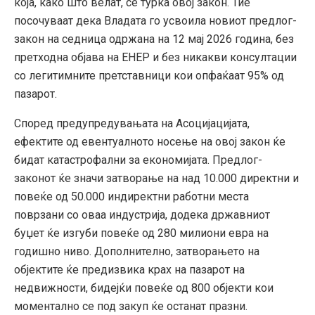
која, како што велат, се турка овој закон. Тие
посочуваат дека Владата го усвоила новиот предлог-
закон на седница одржана на 12 мај 2026 година, без
претходна објава на ЕНЕР и без никакви консултации
со легитимните претставници кои опфаќаат 95% од
пазарот.
Според предупредувањата на Асоцијацијата,
ефектите од евентуалното носење на овој закон ќе
бидат катастрофални за економијата. Предлог-
законот ќе значи затворање на над 10.000 директни и
повеќе од 50.000 индиректни работни места
поврзани со оваа индустрија, додека државниот
буџет ќе изгуби повеќе од 280 милиони евра на
годишно ниво. Дополнително, затворањето на
објектите ќе предизвика крах на пазарот на
недвижности, бидејќи повеќе од 800 објекти кои
моментално се под закуп ќе останат празни.