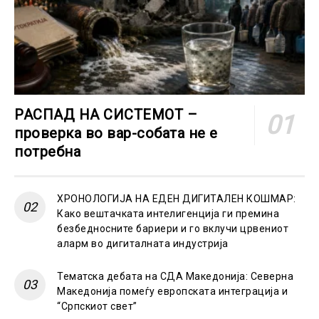
РАСПАД НА СИСТЕМОТ –
проверка во вар-собата не е
потребна
ХРОНОЛОГИЈА НА ЕДЕН ДИГИТАЛЕН КОШМАР:
Како вештачката интелигенција ги премина
безбедносните бариери и го вклучи црвениот
аларм во дигиталната индустрија
Тематска дебата на СДА Македонија: Северна
Македонија помеѓу европската интеграција и
“Српскиот свет”