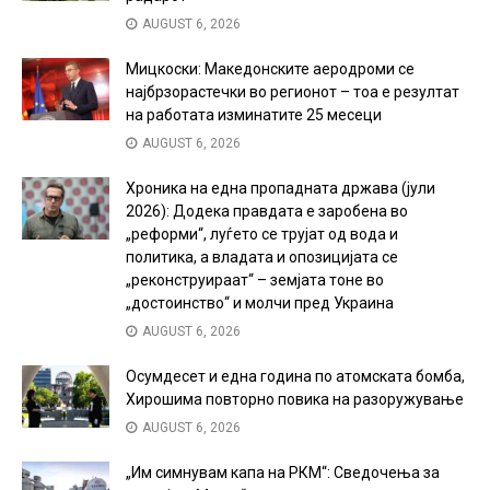
AUGUST 6, 2026
Мицкоски: Македонските аеродроми се
најбрзорастечки во регионот – тоа е резултат
на работата изминатите 25 месеци
AUGUST 6, 2026
Хроника на една пропадната држава (јули
2026): Додека правдата е заробена во
„реформи“, луѓето се трујат од вода и
политика, а владата и опозицијата се
„реконструираат“ – земјата тоне во
„достоинство“ и молчи пред Украина
AUGUST 6, 2026
Осумдесет и една година по атомската бомба,
Хирошима повторно повика на разоружување
AUGUST 6, 2026
„Им симнувам капа на РКМ“: Сведочења за