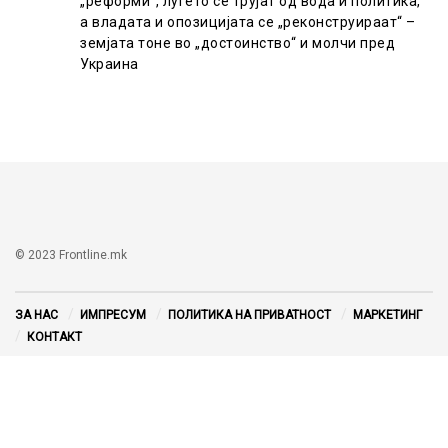
„реформи“, луѓето се трујат од вода и политика,
а владата и опозицијата се „реконструираат“ –
земјата тоне во „достоинство“ и молчи пред
Украина
© 2023 Frontline.mk
ЗА НАС
ИМПРЕСУМ
ПОЛИТИКА НА ПРИВАТНОСТ
МАРКЕТИНГ
КОНТАКТ