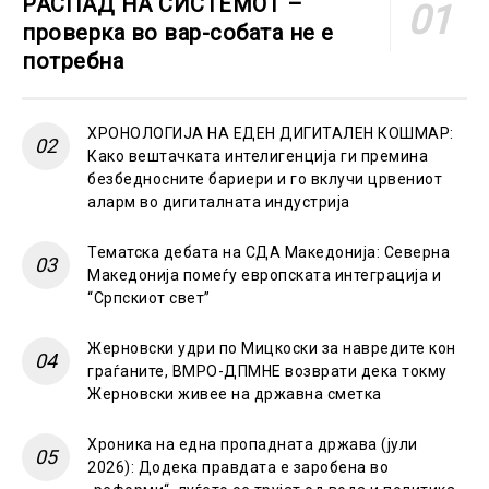
РАСПАД НА СИСТЕМОТ –
проверка во вар-собата не е
потребна
ХРОНОЛОГИЈА НА ЕДЕН ДИГИТАЛЕН КОШМАР:
Како вештачката интелигенција ги премина
безбедносните бариери и го вклучи црвениот
аларм во дигиталната индустрија
Тематска дебата на СДА Македонија: Северна
Македонија помеѓу европската интеграција и
“Српскиот свет”
Жерновски удри по Мицкоски за навредите кон
граѓаните, ВМРО-ДПМНЕ возврати дека токму
Жерновски живее на државна сметка
Хроника на една пропадната држава (јули
2026): Додека правдата е заробена во