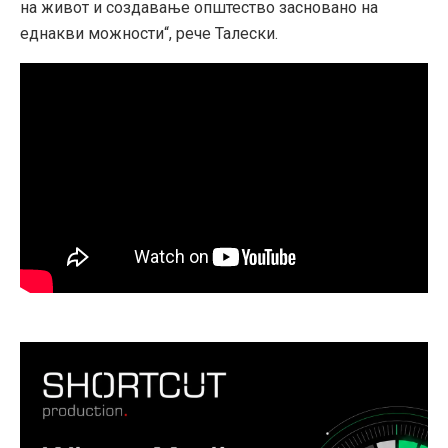
на живот и создавање општество засновано на
еднакви можности“, рече Талески.