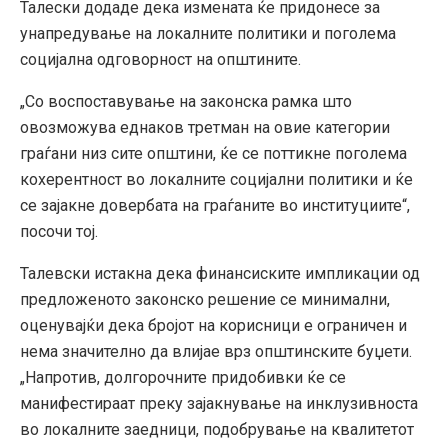
Талески додаде дека измената ќе придонесе за
унапредување на локалните политики и поголема
социјална одговорност на општините.
„Со воспоставување на законска рамка што
овозможува еднаков третман на овие категории
граѓани низ сите општини, ќе се поттикне поголема
кохерентност во локалните социјални политики и ќе
се зајакне довербата на граѓаните во институциите“,
посочи тој.
Талевски истакна дека финансиските импликации од
предложеното законско решение се минимални,
оценувајќи дека бројот на корисници е ограничен и
нема значително да влијае врз општинските буџети.
„Напротив, долгорочните придобивки ќе се
манифестираат преку зајакнување на инклузивноста
во локалните заедници, подобрување на квалитетот