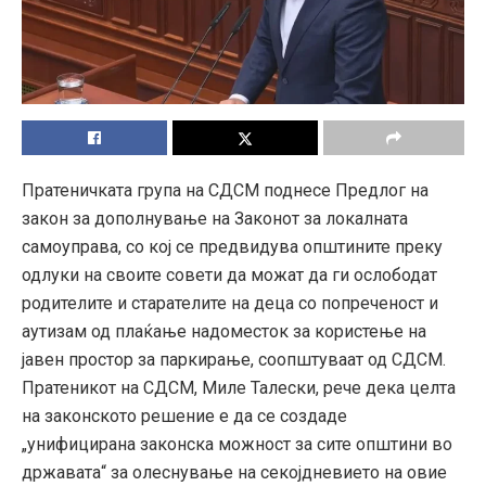
Пратеничката група на СДСМ поднесе Предлог на
закон за дополнување на Законот за локалната
самоуправа, со кој се предвидува општините преку
одлуки на своите совети да можат да ги ослободат
родителите и старателите на деца со попреченост и
аутизам од плаќање надоместок за користење на
јавен простор за паркирање, соопштуваат од СДСМ.
Пратеникот на СДСМ, Миле Талески, рече дека целта
на законското решение е да се создаде
„унифицирана законска можност за сите општини во
државата“ за олеснување на секојдневието на овие