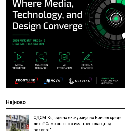
Најново
СДСМ: Кој оди на екскурзија во Брисел среде
лето? Само оној што има таен план „под
радарот“