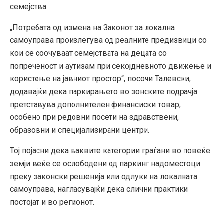
семејства.
„Потребата од измена на Законот за локална
самоуправа произлегува од реалните предизвици со
кои се соочуваат семејствата на децата со
попреченост и аутизам при секојдневното движење и
користење на јавниот простор“, посочи Талевски,
додавајќи дека паркирањето во зонските подрачја
претставува дополнителен финансиски товар,
особено при редовни посети на здравствени,
образовни и специјализирани центри.
Тој појасни дека ваквите категории граѓани во повеќе
земји веќе се ослободени од паркинг надоместоци
преку законски решенија или одлуки на локалната
самоуправа, нагласувајќи дека слични практики
постојат и во регионот.