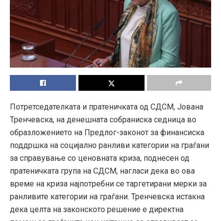
Потретседателката и пратеничката од СДСМ, Јована
Тренчевска, на денешната собраниска седница во
образложението на Предлог-законот за финансиска
поддршка на социјално ранливи категории на граѓани
за справување со ценовната криза, поднесен од
пратеничката група на СДСМ, нагласи дека во ова
време на криза најпотребни се таргетирани мерки за
ранливите категории на граѓани. Тренчевска истакна
дека целта на законското решение е директна