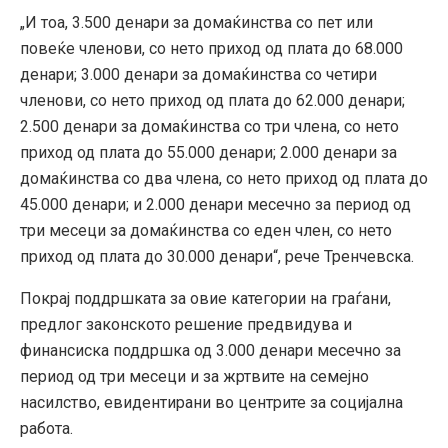
„И тоа, 3.500 денари за домаќинства со пет или
повеќе членови, со нето приход од плата до 68.000
денари; 3.000 денари за домаќинства со четири
членови, со нето приход од плата до 62.000 денари;
2.500 денари за домаќинства со три члена, со нето
приход од плата до 55.000 денари; 2.000 денари за
домаќинства со два члена, со нето приход од плата до
45.000 денари; и 2.000 денари месечно за период од
три месеци за домаќинства со еден член, со нето
приход од плата до 30.000 денари“, рече Тренчевска.
Покрај поддршката за овие категории на граѓани,
предлог законското решение предвидува и
финансиска поддршка од 3.000 денари месечно за
период од три месеци и за жртвите на семејно
насилство, евидентирани во центрите за социјална
работа.