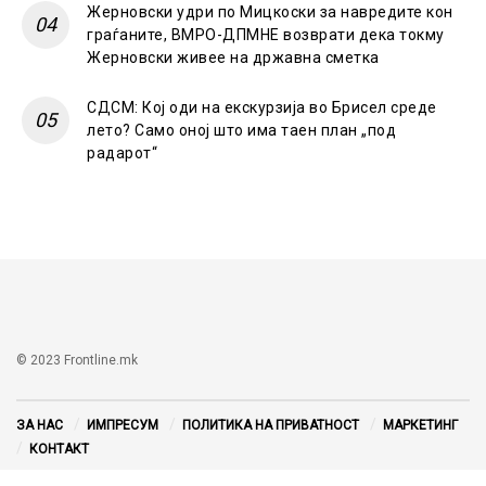
Жерновски удри по Мицкоски за навредите кон
граѓаните, ВМРО-ДПМНЕ возврати дека токму
Жерновски живее на државна сметка
СДСМ: Кој оди на екскурзија во Брисел среде
лето? Само оној што има таен план „под
радарот“
© 2023 Frontline.mk
ЗА НАС
ИМПРЕСУМ
ПОЛИТИКА НА ПРИВАТНОСТ
МАРКЕТИНГ
КОНТАКТ