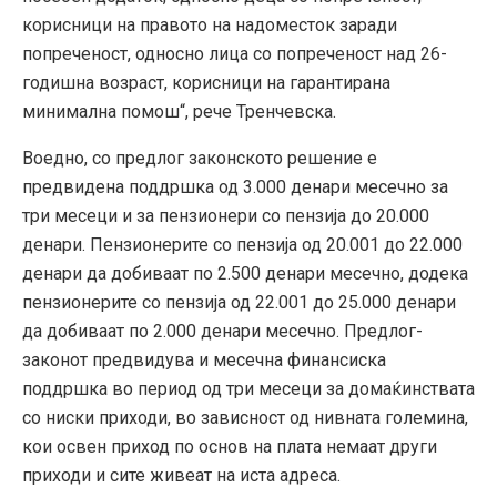
корисници на правото на надоместок заради
попреченост, односно лица со попреченост над 26-
годишна возраст, корисници на гарантирана
минимална помош“, рече Тренчевска.
Воедно, со предлог законското решение е
предвидена поддршка од 3.000 денари месечно за
три месеци и за пензионери со пензија до 20.000
денари. Пензионерите со пензија од 20.001 до 22.000
денари да добиваат по 2.500 денари месечно, додека
пензионерите со пензија од 22.001 до 25.000 денари
да добиваат по 2.000 денари месечно. Предлог-
законот предвидува и месечна финансиска
поддршка во период од три месеци за домаќинствата
со ниски приходи, во зависност од нивната големина,
кои освен приход по основ на плата немаат други
приходи и сите живеат на иста адреса.