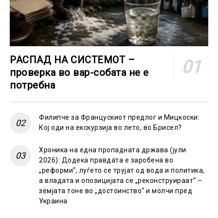
РАСПАД НА СИСТЕМОТ –
проверка во вар-собата не е
потребна
Филипче за Францускиот предлог и Мицкоски:
Кој оди на екскурзија во лето, во Брисел?
Хроника на една пропадната држава (јули
2026): Додека правдата е заробена во
„реформи“, луѓето се трујат од вода и политика,
а владата и опозицијата се „реконструираат“ –
земјата тоне во „достоинство“ и молчи пред
Украина