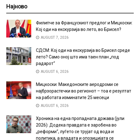
Најново
Филипче за Францускиот предлог и Мицкоски:
Кој оди на екскурзија во лето, во Брисел?
AUGUST 7, 2026
СДСМ: Кој оди на екскурзија во Брисел среде
лето? Само оној што има таен план „под
радарот“
AUGUST 6, 2026
Мицкоски: Македонските аеродроми се
најбрзорастечки во регионот – тоа е резултат
на работата изминатите 25 месеци
AUGUST 6, 2026
Хроника на една пропадната држава (јули
2026): Додека правдата е заробена во
„реформи“, луѓето се трујат од вода и
политика, а владата и опозицијата се