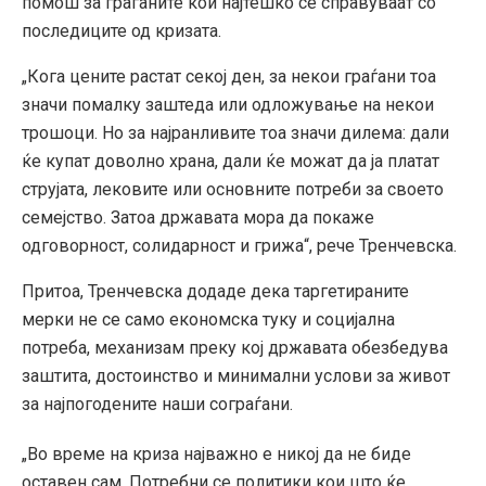
помош за граѓаните кои најтешко се справуваат со
последиците од кризата.
„Кога цените растат секој ден, за некои граѓани тоа
значи помалку заштеда или одложување на некои
трошоци. Но за најранливите тоа значи дилема: дали
ќе купат доволно храна, дали ќе можат да ја платат
струјата, лековите или основните потреби за своето
семејство. Затоа државата мора да покаже
одговорност, солидарност и грижа“, рече Тренчевска.
Притоа, Тренчевска додаде дека таргетираните
мерки не се само економска туку и социјална
потреба, механизам преку кој државата обезбедува
заштита, достоинство и минимални услови за живот
за најпогодените наши сограѓани.
„Во време на криза најважно е никој да не биде
оставен сам. Потребни се политики кои што ќе