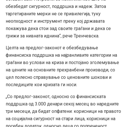
обезбедат сигурност, поддршка и надеж. Затоа
таргетираните мерки не се привилегија, туку
неопходност и инструмент преку кој државата
покажува дека стои зад своите граѓани и дека се
грижи за нивната иднина“, рече Тренчевска.
Целта на предлог-законот е обезбедување
финансиска поддршка на најранливите категории на
граѓани во услови на криза и постојано зголемување
на цените на основните прехранбени производи, со
цел полесно справување со ценовните шокови и
последиците кои кризата ги носи.
„Со предлог-законот, односно со финансиската
поддршка од 3.000 денари секој месец во наредните
три месеци, да бидат опфатени: корисници на правото
на социјална сигурност на стари лица, корисници на
посебен додаток, односно деца со попреченост,