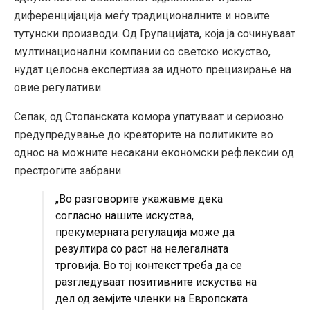
диференцијација меѓу традиционалните и новите
тутунски производи. Од Групацијата, која ја сочинуваат
мултинационални компании со светско искуство,
нудат целосна експертиза за идното прецизирање на
овие регулативи.
Сепак, од Стопанската комора упатуваат и сериозно
предупредување до креаторите на политиките во
однос на можните несакани економски рефлексии од
престрогите забрани.
„Во разговорите укажавме дека
согласно нашите искуства,
прекумерната регулација може да
резултира со раст на нелегалната
трговија. Во тој контекст треба да се
разгледуваат позитивните искуства на
дел од земјите членки на Европската