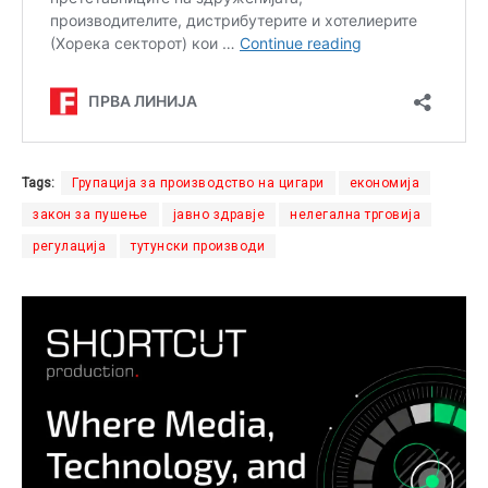
Tags:
Групација за производство на цигари
економија
закон за пушење
јавно здравје
нелегална трговија
регулација
тутунски производи