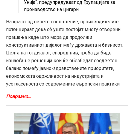
Унија“, предупредуваат од Групацијата за
производство на цигари.
На крајот од своето соопштение, производителите
потенцираат дека сè уште постојат многу отворени
прашања каде што мора да продолжи
конструктивниот дијалог меѓу државата и бизнисот.
Целта на тој дијалог, според нив, треба да биде
изнаоѓање решенија кои ќе обезбедат соодветен
баланс помеѓу јавно-здравствените приоритети,
економската одржливост на индустријата и
усогласеноста со современите европски практики.
Поврзано…