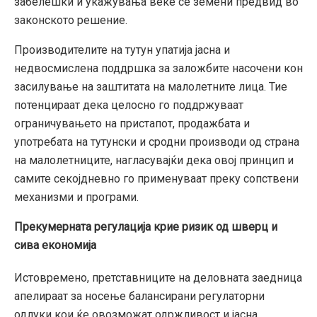
забелешки и укажувања веќе се земени предвид во
законското решение.
Производителите на тутун упатија јасна и
недвосмислена поддршка за заложбите насочени кон
засилување на заштитата на малолетните лица. Тие
потенцираат дека целосно го поддржуваат
ограничувањето на пристапот, продажбата и
употребата на тутунски и сродни производи од страна
на малолетниците, нагласувајќи дека овој принцип и
самите секојдневно го применуваат преку сопствени
механизми и програми.
Прекумерната регулација крие ризик од шверц и
сива економија
Истовремено, претставниците на деловната заедница
апелираат за носење балансирани регулаторни
одлуки кои ќе овозможат одржливост и јасна