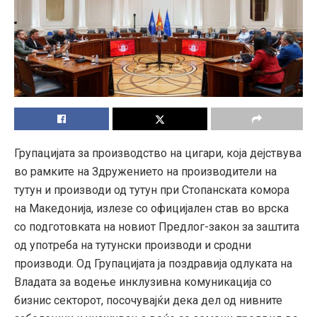
Групацијата за производство на цигари, која дејствува
во рамките на Здружението на производители на
тутун и производи од тутун при Стопанската комора
на Македонија, излезе со официјален став во врска
со подготовката на новиот Предлог-закон за заштита
од употреба на тутунски производи и сродни
производи. Од Групацијата ја поздравија одлуката на
Владата за водење инклузивна комуникација со
бизнис секторот, посочувајќи дека дел од нивните