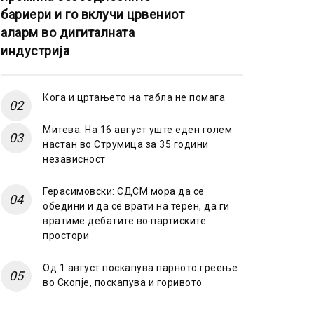
бариери и го вклучи црвениот
аларм во дигиталната
индустрија
Кога и цртањето на табла не помага
Митева: На 16 август уште еден голем
настан во Струмица за 35 години
независност
Герасимовски: СДСМ мора да се
обедини и да се врати на терен, да ги
вратиме дебатите во партиските
простори
Од 1 август поскапува парното греење
во Скопје, поскапува и горивото