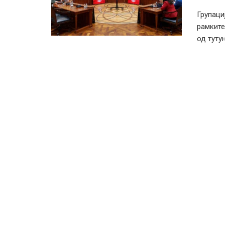
Групаци
рамките
од тутун 