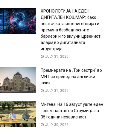
ХРОНОЛОГИЈА НА ЕДЕН
ДИГИТАЛЕН КОШМАР: Како
вештачката интелигенција ги
премина безбедносните
бариери и го вклучи црвениот
аларм во дигиталната
индустрија
JULY 31, 2026
Премиерата на „Три сестри“ во
МНТ со превод на англиски
јазик
JULY 31, 2026
Митева: На 16 август уште еден
голем настан во Струмица за
35 години независност
JULY 30, 2026