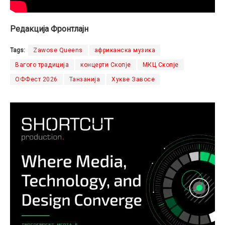
Редакција Фронтлајн
Tags:
Zawose Queens
африканска музика
Вагого традиција
концерти Скопје
МКЦ Скопје
ОФФест 2026
Танзанија
Хукве Завосе