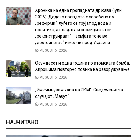
Хроника на една пропадната држава (јули
2026): Додека правдата е заробена во
„реформи“, луѓето се трујат од вода и
политика, а владата и опозицијата се
„реконструираат“ – земјата тоне во
„достоинство“ и молчи пред Украина
AUGUST 6, 2026
Осумдесет и една година по атомската бомба,
Хирошима повторно повика на разоружување
AUGUST 6, 2026
„Им симнувам капа на РКМ“: Сведочења за
случајот „Мазут“
AUGUST 6, 2026
НАЈЧИТАНО