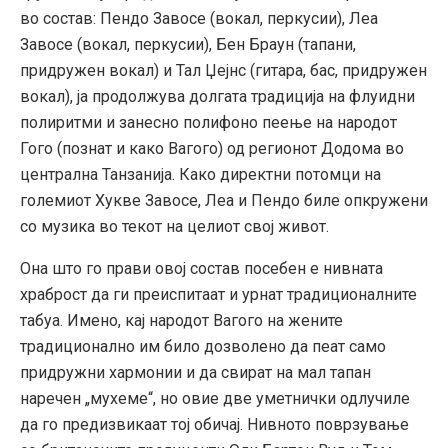
во состав: Пендо Завосе (вокал, перкусии), Леа
Завосе (вокал, перкусии), Бен Браун (тапани,
придружен вокал) и Тал Џејнс (гитара, бас, придружен
вокал), ја продолжува долгата традиција на флуидни
полиритми и занесно полифоно пеење на народот
Гого (познат и како Вагого) од регионот Додома во
централна Танзанија. Како директни потомци на
големиот Хукве Завосе, Леа и Пендо биле опкружени
со музика во текот на целиот свој живот.
Она што го прави овој состав посебен е нивната
храброст да ги преиспитаат и урнат традиционалните
табуа. Имено, кај народот Вагого на жените
традиционално им било дозволено да пеат само
придружни хармонии и да свират на мал тапан
наречен „мухеме“, но овие две уметнички одлучиле
да го предизвикаат тој обичај. Нивното поврзување