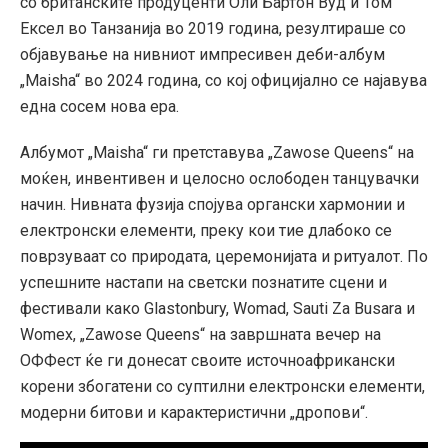
со британските продуценти Оли Бартон Вуд и Том
Ексел во Танзанија во 2019 година, резултираше со
објавување на нивниот импресивен деби-албум
„Maisha“ во 2024 година, со кој официјално се најавува
една сосем нова ера.
Албумот „Maisha“ ги претставува „Zawose Queens“ на
моќен, инвентивен и целосно ослободен танцувачки
начин. Нивната фузија спојува органски хармонии и
електронски елементи, преку кои тие длабоко се
поврзуваат со природата, церемонијата и ритуалот. По
успешните настапи на светски познатите сцени и
фестивали како Glastonbury, Womad, Sauti Za Busara и
Womex, „Zawose Queens“ на завршната вечер на
ОФФест ќе ги донесат своите источноафрикански
корени збогатени со суптилни електронски елементи,
модерни битови и карактеристични „дропови“.