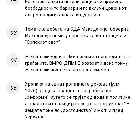
Како вештачката интелигенција ги премина
безбедносните бариери и го вклучи црвениот
аларм во дигиталната индустрија
Тематска дебата на СДА Македонија: Северна
Македонија помеѓу европската интеграција и
“Српскиот свет”
Жерновски удри по Мицкоски за навредите кон
граѓаните, ВМРО-ДПМНЕ возврати дека токму
Жерновски живее на државна сметка
Хроника на една пропадната држава (јули
2026): Додека правдата е заробена во
„реформи“, луѓето се трујат од вода и политика,
а владата и опозицијата се „реконструираат“ –
земјата тоне во „достоинство“ и молчи пред
Украина