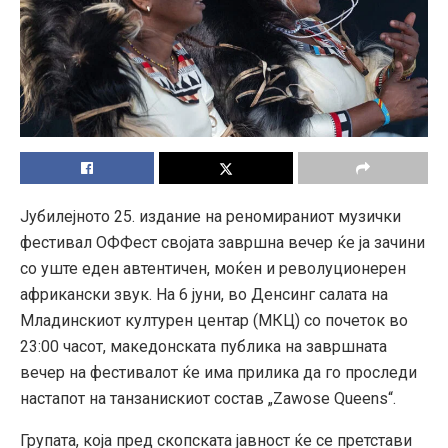
Јубилејното 25. издание на реномираниот музички
фестивал ОФФест својата завршна вечер ќе ја зачини
со уште еден автентичен, моќен и револуционерен
африкански звук. На 6 јуни, во Денсинг салата на
Младинскиот културен центар (МКЦ) со почеток во
23:00 часот, македонската публика на завршната
вечер на фестивалот ќе има прилика да го проследи
настапот на танзанискиот состав „Zawose Queens“.
Групата, која пред скопската јавност ќе се претстави