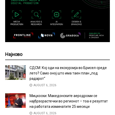
Најново
СДСМ: Кој оди на екскурзија во Брисел среде
лето? Само оној што има таен план „под
радарот“
AUGUST 6, 2026
Мицкоски: Македонските аеродроми се
најбрзорастечки во регионот – тоа е резултат
на работата изминатите 25 месеци
AUGUST 6, 2026