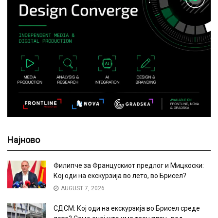
Најново
Филипче за Францускиот предлог и Мицкоски:
Кој оди на екскурзија во лето, во Брисел?
AUGUST 7, 2026
СДСМ: Кој оди на екскурзија во Брисел среде