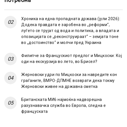
потребна
Хроника на една пропадната држава (јули 2026):
Додека правдата е заробена во „реформи“,
луѓето се трујат од вода и политика, а владата и
опозицијата се „реконструираат“ – земјата тоне
во „достоинство“ и молчи пред Украина
Филипче за Францускиот предлог и Мицкоски: Кој
оди на екскурзија во лето, во Брисел?
Жерновски удри по Мицкоски за навредите кон
граѓаните, ВМРО-ДПМНЕ возврати дека токму
Жерновски живее на државна сметка
Британската МИ6 најмоќна надворешна
разузнавачка служба во Европа, следна е
француската