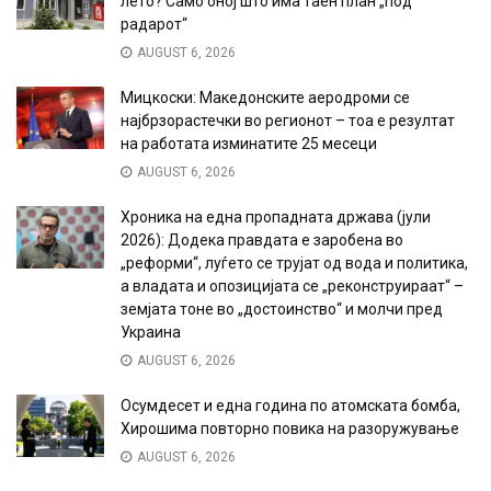
лето? Само оној што има таен план „под
радарот“
AUGUST 6, 2026
Мицкоски: Македонските аеродроми се
најбрзорастечки во регионот – тоа е резултат
на работата изминатите 25 месеци
AUGUST 6, 2026
Хроника на една пропадната држава (јули
2026): Додека правдата е заробена во
„реформи“, луѓето се трујат од вода и политика,
а владата и опозицијата се „реконструираат“ –
земјата тоне во „достоинство“ и молчи пред
Украина
AUGUST 6, 2026
Осумдесет и една година по атомската бомба,
Хирошима повторно повика на разоружување
AUGUST 6, 2026