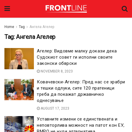
Home
Tag
Ангела Агелер
Tag:
Ангела Агелер
Агелер: Видовме малку докази дека
Судскиот совет ги исполни своите
законски обврски
NOVEMBER 8, 2023
Ковачевски-Агелер: Пред нас се храбри
и тешки одлуки, сите 120 пратеници
треба да покажат државничко
однесување
AUGUST 17, 2023
Уставните измени се единствената и
неповторлива можност на патот кон ЕУ,
ВМРО не нуди алтернатива