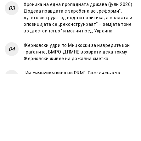
Хроника на една пропадната држава (јули 2026):
Додека правдата е заробена во „реформи“,
луѓето се трујат од вода и политика, а владата и
опозицијата се „реконструираат“ – земјата тоне
во „достоинство“ и молчи пред Украина
Жерновски удри по Мицкоски за навредите кон
граѓаните, ВМРО-ДПМНЕ возврати дека токму
Жерновски живее на државна сметка
„Им симнувам капа на РКМ“: Сведочења за
случајот „Мазут“
© 2023 Frontline.mk