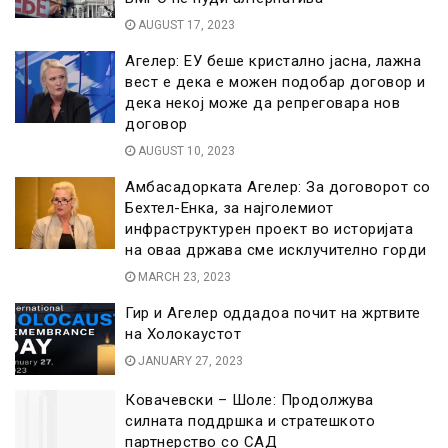
AUGUST 17, 2023
Агелер: ЕУ беше кристално јасна, лажна
вест е дека е можен подобар договор и
дека некој може да репреговара нов
договор
AUGUST 10, 2023
Амбасадорката Агелер: За договорот со
Бехтел-Енка, за најголемиот
инфраструктурен проект во историјата
на оваа држава сме исклучително горди
MARCH 23, 2023
Гир и Агелер оддадоа почит на жртвите
на Холокаустот
JANUARY 27, 2023
Ковачевски – Шоле: Продолжува
силната поддршка и стратешкото
партнерство со САД