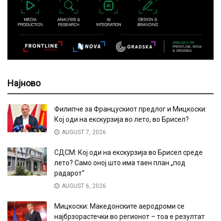
Најново
Филипче за Францускиот предлог и Мицкоски:
Кој оди на екскурзија во лето, во Брисел?
AUGUST 7, 2026
СДСМ: Кој оди на екскурзија во Брисел среде
лето? Само оној што има таен план „под
радарот“
AUGUST 6, 2026
Мицкоски: Македонските аеродроми се
најбрзорастечки во регионот – тоа е резултат