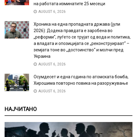
на работата изминатите 25 месеци
AUGUST 6, 2026
Хроника на една пропадната држава (јули
2026): Додека правдата е заробена во
„реформи“, луѓето се трујат од вода и политика,
а владата и опозицијата се „реконструираат“ –
земјата тоне во „достоинство“ и молчи пред
Украина
AUGUST 6, 2026
Осумдесет и една година по атомската бомба,
Хирошима повторно повика на разоружување
AUGUST 6, 2026
НАЈЧИТАНО