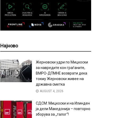
Најново
Жерновски удри по Мицкоски
за навредите кон граѓаните,
ВМРО-ДПМНЕ возврати дека
токму Жерновски живее на
државна сметка
AUGUST 4, 2026
СДСМ: Мицкоски и на Илинден
ја дели Македонија – повторно
зборува за „талог“!