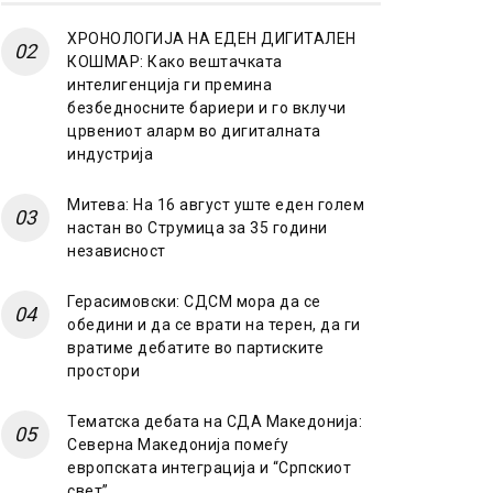
ХРОНОЛОГИЈА НА ЕДЕН ДИГИТАЛЕН
КОШМАР: Како вештачката
интелигенција ги премина
безбедносните бариери и го вклучи
црвениот аларм во дигиталната
индустрија
Митева: На 16 август уште еден голем
настан во Струмица за 35 години
независност
Герасимовски: СДСМ мора да се
обедини и да се врати на терен, да ги
вратиме дебатите во партиските
простори
Тематска дебата на СДА Македонија:
Северна Македонија помеѓу
европската интеграција и “Српскиот
свет”