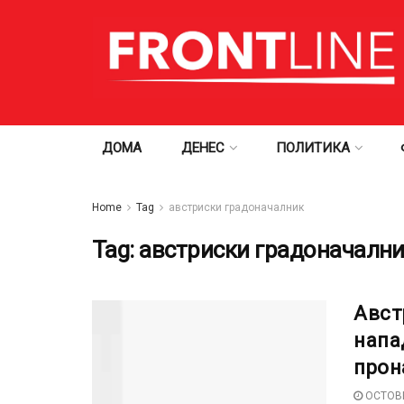
ДОМА
ДЕНЕС
ПОЛИТИКА
Home
Tag
австриски градоначалник
Tag:
австриски градоначалн
Авст
напа
прон
OCTOBE