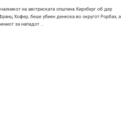
чалникот на австриската општина Кирхберг об дер
Франц Хофер, беше убиен денеска во округот Рорбах, а
ениот за нападот ...