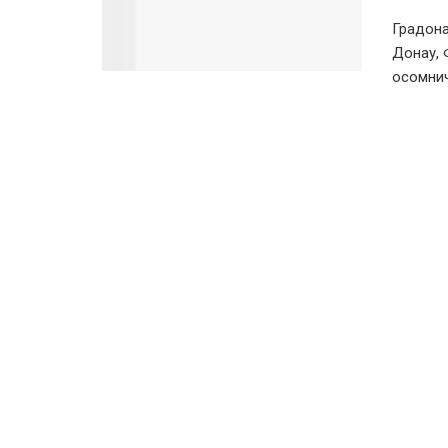
Градона
Донау, 
осомнич