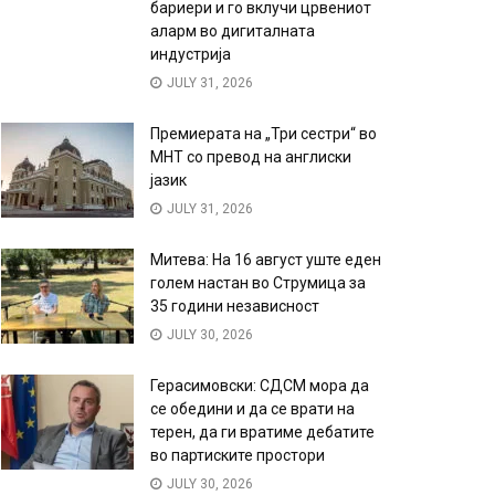
бариери и го вклучи црвениот
аларм во дигиталната
индустрија
JULY 31, 2026
Премиерата на „Три сестри“ во
МНТ со превод на англиски
јазик
JULY 31, 2026
Митева: На 16 август уште еден
голем настан во Струмица за
35 години независност
JULY 30, 2026
Герасимовски: СДСМ мора да
се обедини и да се врати на
терен, да ги вратиме дебатите
во партиските простори
JULY 30, 2026