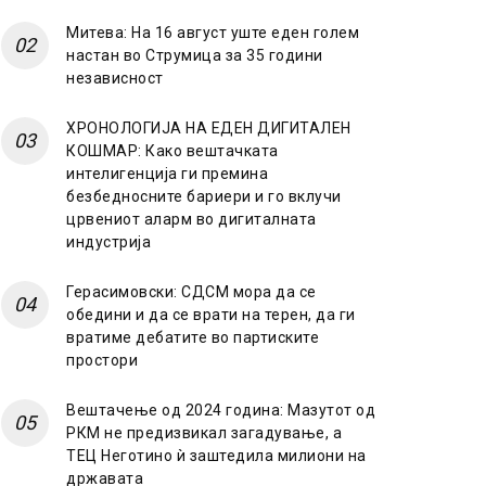
Митева: На 16 август уште еден голем
настан во Струмица за 35 години
независност
ХРОНОЛОГИЈА НА ЕДЕН ДИГИТАЛЕН
КОШМАР: Како вештачката
интелигенција ги премина
безбедносните бариери и го вклучи
црвениот аларм во дигиталната
индустрија
Герасимовски: СДСМ мора да се
обедини и да се врати на терен, да ги
вратиме дебатите во партиските
простори
Вештачење од 2024 година: Мазутот од
РКМ не предизвикал загадување, а
ТЕЦ Неготино ѝ заштедила милиони на
државата