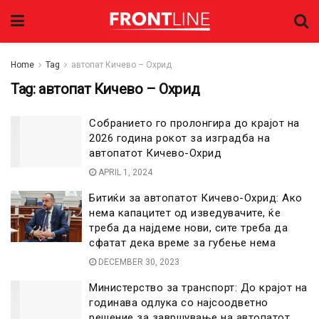
Home
Tag
автопат Кичево – Охрид
Tag:
автопат Кичево – Охрид
Собранието го пролонгира до крајот на
2026 година рокот за изградба на
автопатот Кичево-Охрид
APRIL 1, 2024
Битиќи за автопатот Кичево-Охрид: Ако
нема капацитет од изведувачите, ќе
треба да најдеме нови, сите треба да
сфатат дека време за губење нема
DECEMBER 30, 2023
Министерство за транспорт: До крајот на
годинава одлука со најсоодветно
решение за завршување на автопатот