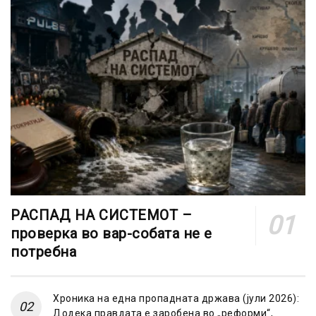
РАСПАД НА СИСТЕМОТ –
проверка во вар-собата не е
потребна
Хроника на една пропадната држава (јули 2026):
Додека правдата е заробена во „реформи“,