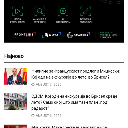
Најново
Филипче за Францускиот предлог и Мицкоски:
Кој оди на екскурзија во лето, во Брисел?
AUGUST 7, 2026
СДСМ: Кој оди на екскурзија во Брисел среде
лето? Само оној што има таен план „под
радарот“
AUGUST 6, 2026
Мицкоски: Македонските аеродроми се