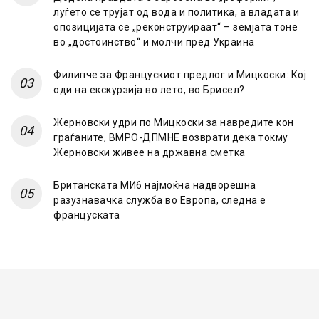
луѓето се трујат од вода и политика, а владата и
опозицијата се „реконструираат“ – земјата тоне
во „достоинство“ и молчи пред Украина
Филипче за Францускиот предлог и Мицкоски: Кој
оди на екскурзија во лето, во Брисел?
Жерновски удри по Мицкоски за навредите кон
граѓаните, ВМРО-ДПМНЕ возврати дека токму
Жерновски живее на државна сметка
Британската МИ6 најмоќна надворешна
разузнавачка служба во Европа, следна е
француската