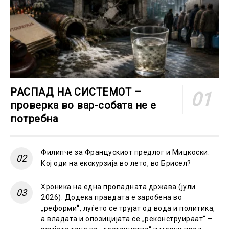
РАСПАД НА СИСТЕМОТ –
проверка во вар-собата не е
потребна
Филипче за Францускиот предлог и Мицкоски:
Кој оди на екскурзија во лето, во Брисел?
Хроника на една пропадната држава (јули
2026): Додека правдата е заробена во
„реформи“, луѓето се трујат од вода и политика,
а владата и опозицијата се „реконструираат“ –