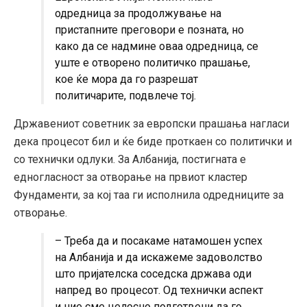
одредница за продолжување на
пристапните преговори е позната, но
како да се надмине оваа одредница, се
уште е отворено политичко прашање,
кое ќе мора да го разрешат
политичарите, подвлече тој.
Државениот советник за европски прашања нагласи
дека процесот бил и ќе биде проткаен со политички и
со технички одлуки. За Албанија, постигната е
едногласност за отворање на првиот кластер
Фундаменти, за кој таа ги исполнила одредниците за
отворање.
– Треба да и посакаме натамошен успех
на Албанија и да искажеме задоволство
што пријателска соседска држава оди
напред во процесот. Од технички аспект
и ние сме целосно подготвени да го