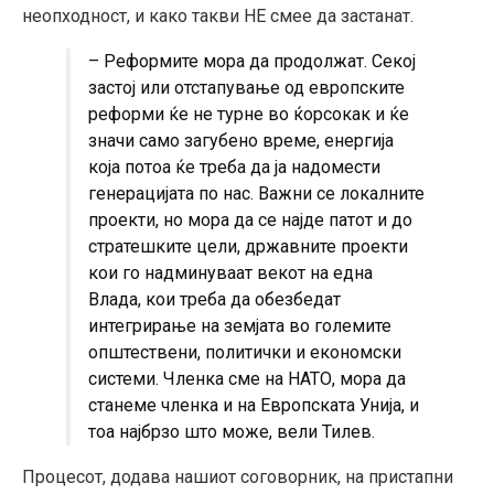
неопходност, и како такви НЕ смее да застанат.
– Реформите мора да продолжат. Секој
застој или отстапување од европските
реформи ќе не турне во ќорсокак и ќе
значи само загубено време, енергија
која потоа ќе треба да ја надомести
генерацијата по нас. Важни се локалните
проекти, но мора да се најде патот и до
стратешките цели, државните проекти
кои го надминуваат векот на една
Влада, кои треба да обезбедат
интегрирање на земјата во големите
општествени, политички и економски
системи. Членка сме на НАТО, мора да
станеме членка и на Европската Унија, и
тоа најбрзо што може, вели Тилев.
Процесот, додава нашиот соговорник, на пристапни