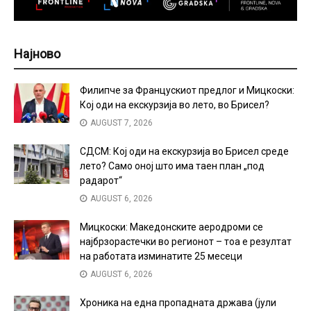
Најново
Филипче за Францускиот предлог и Мицкоски:
Кој оди на екскурзија во лето, во Брисел?
AUGUST 7, 2026
СДСМ: Кој оди на екскурзија во Брисел среде
лето? Само оној што има таен план „под
радарот“
AUGUST 6, 2026
Мицкоски: Македонските аеродроми се
најбрзорастечки во регионот – тоа е резултат
на работата изминатите 25 месеци
AUGUST 6, 2026
Хроника на една пропадната држава (јули