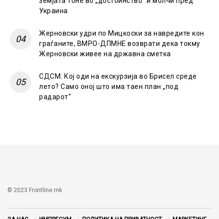
земјата тоне во „достоинство“ и молчи пред
Украина
Жерновски удри по Мицкоски за навредите кон
граѓаните, ВМРО-ДПМНЕ возврати дека токму
Жерновски живее на државна сметка
СДСМ: Кој оди на екскурзија во Брисел среде
лето? Само оној што има таен план „под
радарот“
© 2023 Frontline.mk