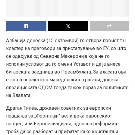
Албанија денеска (15 октомври) го отвора првиот т.н.
кластер на преговори за пристапување во ЕУ, со што
се одвојува од Северна Македонија која не го
исполни условот да го смени Уставот и да ја внесе
бугарската заедница во Преамбулата. За власата ова
е лоша порака кон македонските граѓани, додека
опозициската СДСМ гледа тежок пораз за политиките
на Владата.
Драган Тилев, државен советник за европски
прашања за „Фронтлајн“ вели дека европскиот
процес, или Европезиацијата, односно реформите
треба да се разберат и прифатат како константа и