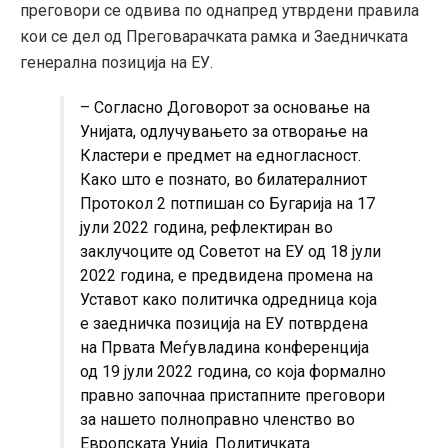
преговори се одвива по однапред утврдени правила
кои се дел од Преговарачката рамка и Заедничката
генерална позиција на ЕУ.
– Согласно Договорот за основање на
Унијата, одлучувањето за отворање на
Кластери е предмет на едногласност.
Како што е познато, во билатералниот
Протокол 2 потпишан со Бугарија на 17
јули 2022 година, рефлектиран во
заклучоците од Советот на ЕУ од 18 јули
2022 година, е предвидена промена на
Уставот како политичка одредница која
е заедничка позиција на ЕУ потврдена
на Првата Меѓувладина конференција
од 19 јули 2022 година, со која формално
правно започнаа пристапните преговори
за нашето полноправно членство во
Европската Унија. Политичката