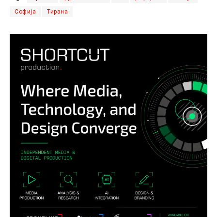
Софија
Тирана