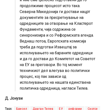
продолжиме процесот исто така.
Северна Македонија ги достави нацрт
документите за пресретнување на
одредниците за отворање на Кластерот
Фундаменти, чија содржина се
синхронизира и со Реформската агенда.
Веднаш потоа, Европската комисија
треба да подготви Извештај за
исполнувањето на бараните одредници
и да го достави до Комитетот на Советот
на ЕУ за преговори. Во тој момент
техничкиот дел влегува во политички
процес, кој пак зависи од
исполнувањето на нашата единствена
политичка одредница, нагласи Тилев.
Д. Јонузи
Tags:
Брисел
Драган Тилев
ЕУ
реформи
Скопје