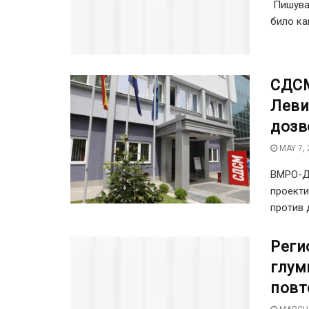
Пишува:
било как
СДСМ
Леви
дозв
MAY 7, 
ВМРО-ДП
проекти
против 
Реги
глум
повт