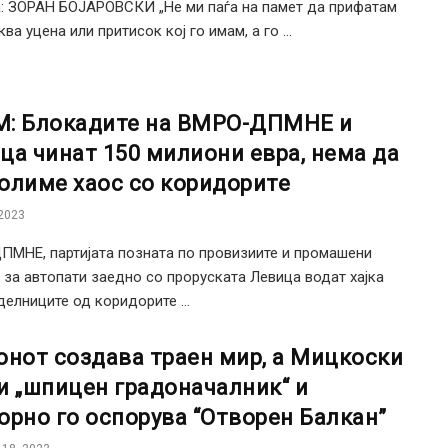
 ЗОРАН БОЈАРОВСКИ „Не ми паѓа на памет да прифатам
ва уцена или притисок кој го имам, а го ...
: Блокадите на ВМРО-ДПМНЕ и
ца чинат 150 милиони евра, нема да
олиме хаос со коридорите
2023
МНЕ, партијата позната по провизиите и промашени
 за автопати заедно со проруската Левица водат хајка
делниците од коридорите ...
онот создава траен мир, а Мицкоски
и „шпицен градоначалник“ и
орно го оспорува “Отворен Балкан”