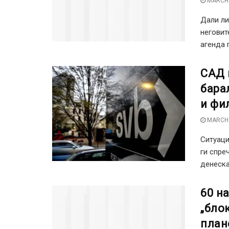
MARCH 
Дали ли
неговит
агенда 
САД 
бара
и фи
MARCH 
Ситуаци
ги спре
денеска
60 н
„бло
план