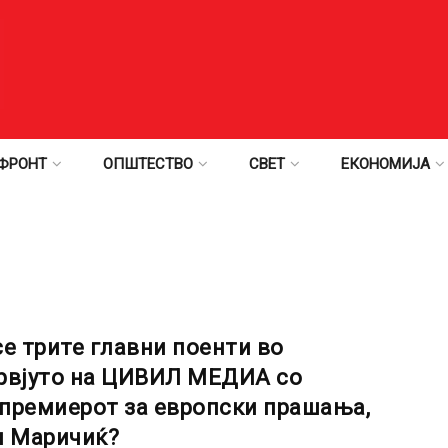
ФРОНТ
ОПШТЕСТВО
СВЕТ
ЕКОНОМИЈА
се трите главни поенти во
рвјуто на ЦИВИЛ МЕДИА со
премиерот за европски прашања,
н Маричиќ?