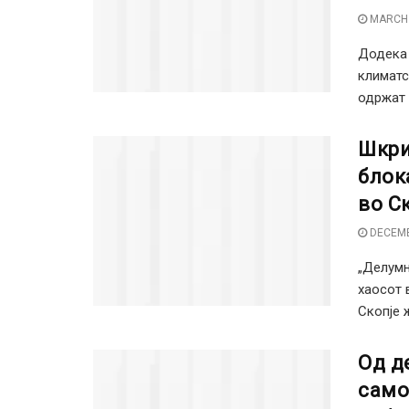
MARCH 
Додека 
климатс
одржат п
Шкри
блок
во С
DECEMB
„Делумн
хаосот 
Скопје ж
Од д
само