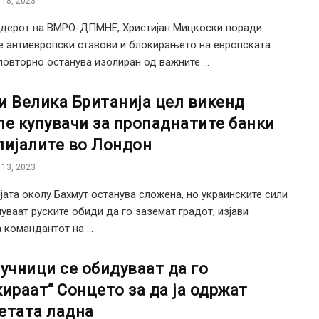
18, 2023
дерот на ВМРО-ДПМНЕ, Христијан Мицкоски поради
е антиевропски ставови и блокирањето на европската
повторно останува изолиран од важните ...
и Велика Британија цел викенд
ле купувачи за пропаднатите банки
лијалите во Лондон
13, 2023
јата околу Бахмут останува сложена, но украинските сили
чуваат руските обиди да го заземат градот, изјави
 командантот на ...
аучници се обидуваат да го
кираат“ Сонцето за да ја одржат
етата ладна