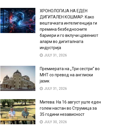
ХРОНОЛОГИЈА НА ЕДЕН
ДИГИТАЛЕН КОШМАР: Како
вештачката интелигенција ги
премина безбедносните
бариери и го вклучи црвениот
аларм во дигиталната
индустрија
JULY 31, 2026
Премиерата на „Три сестри“ во
МНТ со превод на англиски
јазик
JULY 31, 2026
Митева: На 16 август уште еден
голем настан во Струмица за
35 години независност
JULY 30, 2026