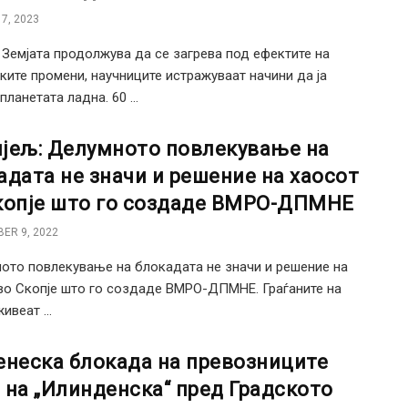
7, 2023
Земјата продолжува да се загрева под ефектите на
ките промени, научниците истражуваат начини да ја
ланетата ладна. 60 ...
јељ: Делумното повлекување на
адата не значи и решение на хаосот
копје што го создаде ВМРО-ДПМНЕ
ER 9, 2022
ото повлекување на блокадата не значи и решение на
во Скопје што го создаде ВМРО-ДПМНЕ. Граѓаните на
ивеат ...
енеска блокада на превозниците
 на „Илинденска“ пред Градското