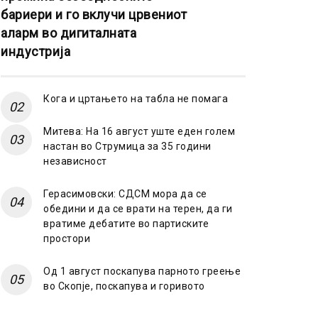
бариери и го вклучи црвениот
аларм во дигиталната
индустрија
Кога и цртањето на табла не помага
Митева: На 16 август уште еден голем
настан во Струмица за 35 години
независност
Герасимовски: СДСМ мора да се
обедини и да се врати на терен, да ги
вратиме дебатите во партиските
простори
Од 1 август поскапува парното греење
во Скопје, поскапува и горивото