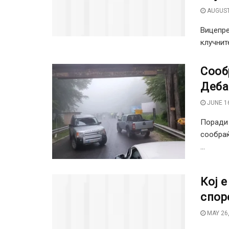
AUGUST
Вицепре
клучните
Сооб
Деба
JUNE 16
Поради 
сообраќ
...
Кој 
спор
MAY 26,