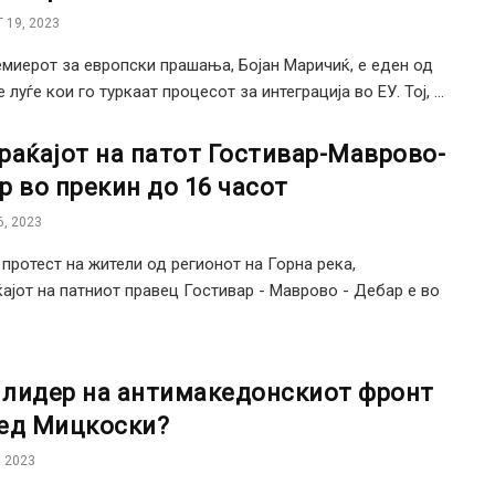
 19, 2023
миерот за европски прашања, Бојан Маричиќ, е еден од
 луѓе кои го туркаат процесот за интеграција во ЕУ. Тој, ...
раќајот на патот Гостивар-Маврово-
р во прекин до 16 часот
, 2023
протест на жители од регионот на Горна река,
ајот на патниот правец Гостивар - Маврово - Дебар е во
е лидер на антимакедонскиот фронт
ед Мицкоски?
 2023