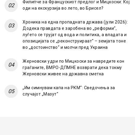
Филипче за Францускиот предлог и Мицкоски: Кој
оди на екскурзија во лето, во Брисел?
Хроника на една пропадната држава (јули 2026):
Додека правдата е заробена во „реформи“,
луѓето се трујат од вода и политика, а владата и
опозицијата се „реконструираат“ – земјата тоне
во „достоинство“ и молчи пред Украина
Жерновски удри по Мицкоски за навредите кон
граѓаните, ВМРО-ДПМНЕ возврати дека токму
Жерновски живее на државна сметка
„Им симнувам капа на РКМ“: Сведочења за
случајот „Мазут“