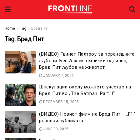
Home
Tag
Бред Пит
Tag:
Бред Пит
(ВИДЕО) Гвинет Палтроу за поранешните
љубови: Бен Афлек технички одличен,
Бред Пит љубов на животот
JANUARY 7, 2026
Шпекулации околу можното учество на
Бред Пит во „The Batman: Part II“
DECEMBER 15, 2025
(ВИДЕО) Новиот филм на Бред Пит – „F1“
ја освои публиката
JUNE 30, 2025