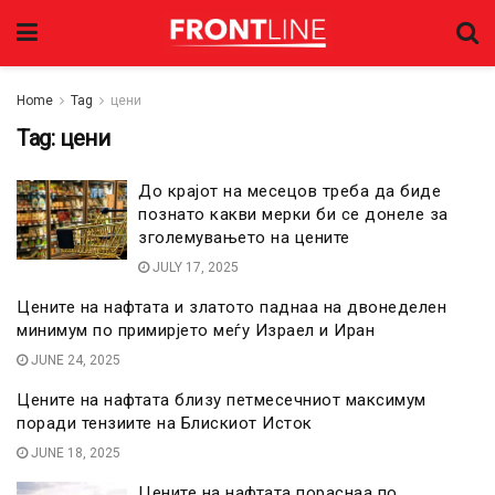
Home
Tag
цени
Tag:
цени
До крајот на месецов треба да биде
познато какви мерки би се донеле за
зголемувањето на цените
JULY 17, 2025
Цените на нафтата и златото паднаа на двонеделен
минимум по примирјето меѓу Израел и Иран
JUNE 24, 2025
Цените на нафтата близу петмесечниот максимум
поради тензиите на Блискиот Исток
JUNE 18, 2025
Цените на нафтата пораснаа по