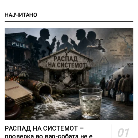
НАЈЧИТАНО
РАСПАД НА СИСТЕМОТ –
проверка во вар-собата не е