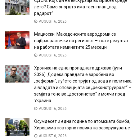
СДСМ: Кој оди на екскурзија во Брисел среде
лето? Само оној што има таен план „под
радарот“
AUGUST 6, 2026
Мицкоски: Македонските аеродроми се
најбрзорастечки во регионот – тоа е резултат
на работата изминатите 25 месеци
AUGUST 6, 2026
Хроника на една пропадната држава (јули
2026): Додека правдата е заробена во
„реформи“, луѓето се трујат од вода и политика,
а владата и опозицијата се „реконструираат“ –
земјата тоне во „достоинство“ и молчи пред
Украина
AUGUST 6, 2026
Осумдесет и една година по атомската бомба,
Хирошима повторно повика на разоружување
AUGUST 6, 2026