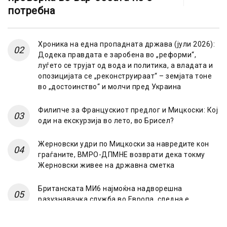
потребна
Хроника на една пропадната држава (јули 2026):
Додека правдата е заробена во „реформи“,
луѓето се трујат од вода и политика, а владата и
опозицијата се „реконструираат“ – земјата тоне
во „достоинство“ и молчи пред Украина
Филипче за Францускиот предлог и Мицкоски: Кој
оди на екскурзија во лето, во Брисел?
Жерновски удри по Мицкоски за навредите кон
граѓаните, ВМРО-ДПМНЕ возврати дека токму
Жерновски живее на државна сметка
Британската МИ6 најмоќна надворешна
разузнавачка служба во Европа, следна е
француската