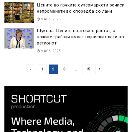
Цените во грчките супермаркети речиси
непроменети во споредба со лани
MAY 6, 2025
Шукова: Цените постојано растат, а
нашите граѓани имаат најниски плати во
регионот
MAY 6, 2025
1
2
3
…
15