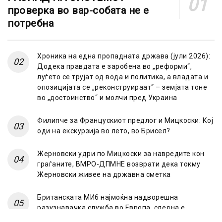
проверка во вар-собата не е
потребна
Хроника на една пропадната држава (јули 2026):
Додека правдата е заробена во „реформи“,
луѓето се трујат од вода и политика, а владата и
опозицијата се „реконструираат“ – земјата тоне
во „достоинство“ и молчи пред Украина
Филипче за Францускиот предлог и Мицкоски: Кој
оди на екскурзија во лето, во Брисел?
Жерновски удри по Мицкоски за навредите кон
граѓаните, ВМРО-ДПМНЕ возврати дека токму
Жерновски живее на државна сметка
Британската МИ6 најмоќна надворешна
разузнавачка служба во Европа, следна е
француската