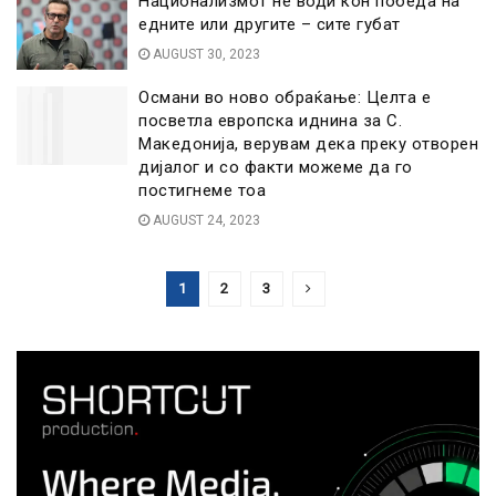
Национализмот не води кон победа на
едните или другите – сите губат
AUGUST 30, 2023
Османи во ново обраќање: Целта е
посветла европска иднина за С.
Македонија, верувам дека преку отворен
дијалог и со факти можеме да го
постигнеме тоа
AUGUST 24, 2023
1
2
3