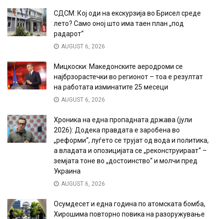
СДСМ: Кој оди на екскурзија во Брисел среде
лето? Само оној што има таен план „под
радарот“
AUGUST 6, 2026
Мицкоски: Македонските аеродроми се
најбрзорастечки во регионот – тоа е резултат
на работата изминатите 25 месеци
AUGUST 6, 2026
Хроника на една пропадната држава (јули
2026): Додека правдата е заробена во
„реформи“, луѓето се трујат од вода и политика,
а владата и опозицијата се „реконструираат“ –
земјата тоне во „достоинство“ и молчи пред
Украина
AUGUST 6, 2026
Осумдесет и една година по атомската бомба,
Хирошима повторно повика на разоружување