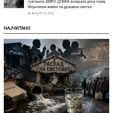
граѓаните, ВМРО-ДПМНЕ возврати дека токму
Жерновски живее на државна сметка
AUGUST 4, 2026
НАЈЧИТАНО