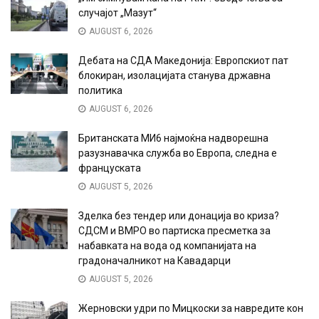
случајот „Мазут“
AUGUST 6, 2026
Дебата на СДА Македонија: Европскиот пат
блокиран, изолацијата станува државна
политика
AUGUST 6, 2026
Британската МИ6 најмоќна надворешна
разузнавачка служба во Европа, следна е
француската
AUGUST 5, 2026
Зделка без тендер или донација во криза?
СДСМ и ВМРО во партиска пресметка за
набавката на вода од компанијата на
градоначалникот на Кавадарци
AUGUST 5, 2026
Жерновски удри по Мицкоски за навредите кон