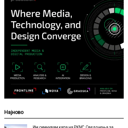
Најново
„Им симнувам капа на РКМ“: Сведочења за