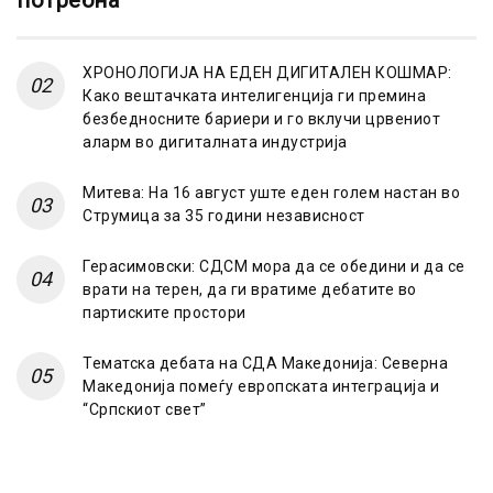
потребна
ХРОНОЛОГИЈА НА ЕДЕН ДИГИТАЛЕН КОШМАР:
Како вештачката интелигенција ги премина
безбедносните бариери и го вклучи црвениот
аларм во дигиталната индустрија
Митева: На 16 август уште еден голем настан во
Струмица за 35 години независност
Герасимовски: СДСМ мора да се обедини и да се
врати на терен, да ги вратиме дебатите во
партиските простори
Тематска дебата на СДА Македонија: Северна
Македонија помеѓу европската интеграција и
“Српскиот свет”