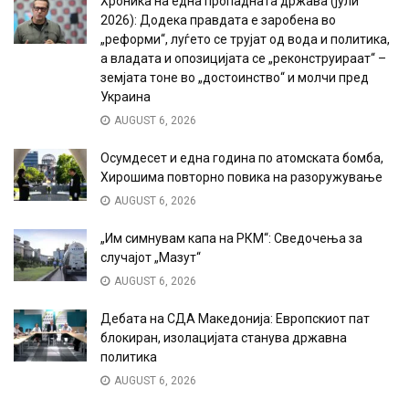
Хроника на една пропадната држава (јули
2026): Додека правдата е заробена во
„реформи“, луѓето се трујат од вода и политика,
а владата и опозицијата се „реконструираат“ –
земјата тоне во „достоинство“ и молчи пред
Украина
AUGUST 6, 2026
Осумдесет и една година по атомската бомба,
Хирошима повторно повика на разоружување
AUGUST 6, 2026
„Им симнувам капа на РКМ“: Сведочења за
случајот „Мазут“
AUGUST 6, 2026
Дебата на СДА Македонија: Европскиот пат
блокиран, изолацијата станува државна
политика
AUGUST 6, 2026