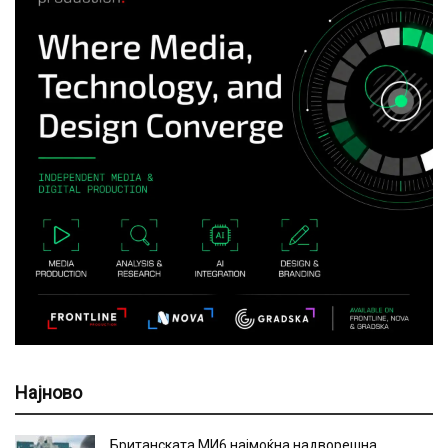
Најново
Британската МИ6 најмоќна надворешна