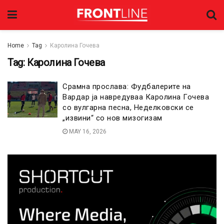
Home
Tag
Каролина Гочева
Tag:
Каролина Гочева
Срамна прослава: Фудбалерите на
Вардар ја навредуваа Каролина Гочева
со вулгарна песна, Неделковски се
„извини“ со нов мизогизам
MAY 16, 2026