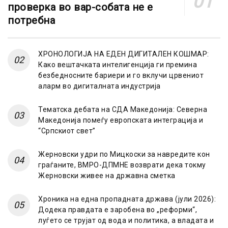
проверка во вар-собата не е
потребна
ХРОНОЛОГИЈА НА ЕДЕН ДИГИТАЛЕН КОШМАР:
Како вештачката интелигенција ги премина
безбедносните бариери и го вклучи црвениот
аларм во дигиталната индустрија
Тематска дебата на СДА Македонија: Северна
Македонија помеѓу европската интеграција и
“Српскиот свет”
Жерновски удри по Мицкоски за навредите кон
граѓаните, ВМРО-ДПМНЕ возврати дека токму
Жерновски живее на државна сметка
Хроника на една пропадната држава (јули 2026):
Додека правдата е заробена во „реформи“,
луѓето се трујат од вода и политика, а владата и