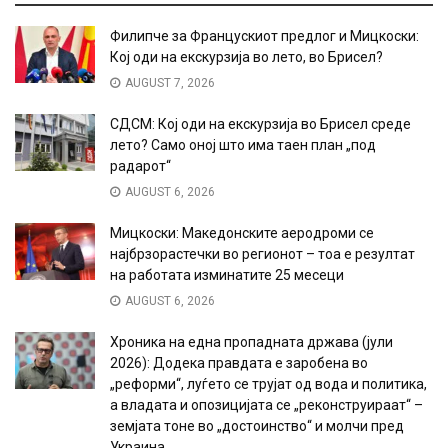
Филипче за Францускиот предлог и Мицкоски:
Кој оди на екскурзија во лето, во Брисел?
AUGUST 7, 2026
СДСМ: Кој оди на екскурзија во Брисел среде
лето? Само оној што има таен план „под
радарот“
AUGUST 6, 2026
Мицкоски: Македонските аеродроми се
најбрзорастечки во регионот – тоа е резултат
на работата изминатите 25 месеци
AUGUST 6, 2026
Хроника на една пропадната држава (јули
2026): Додека правдата е заробена во
„реформи“, луѓето се трујат од вода и политика,
а владата и опозицијата се „реконструираат“ –
земјата тоне во „достоинство“ и молчи пред
Украина