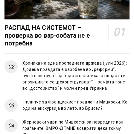
РАСПАД НА СИСТЕМОТ –
проверка во вар-собата не е
потребна
Хроника на една пропадната држава (јули 2026):
Додека правдата е заробена во „реформи“,
луѓето се трујат од вода и политика, а владата и
опозицијата се „реконструираат“ – земјата тоне
во „достоинство“ и молчи пред Украина
Филипче за Францускиот предлог и Мицкоски: Кој
оди на екскурзија во лето, во Брисел?
Жерновски удри по Мицкоски за навредите кон
граѓаните, ВМРО-ДПМНЕ возврати дека токму