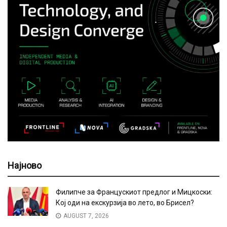
Најново
Филипче за Францускиот предлог и Мицкоски:
Кој оди на екскурзија во лето, во Брисел?
AUGUST 7, 2026