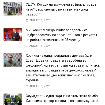
СДСМ: Кој оди на екскурзија во Брисел среде
лето? Само оној што има таен план „под
радарот“
AUGUST 6, 2026
Мицкоски: Македонските аеродроми се
најбрзорастечки во регионот – тоа е резултат
на работата изминатите 25 месеци
AUGUST 6, 2026
Хроника на една пропадната држава (јули
2026): Додека правдата е заробена во
„реформи“, луѓето се трујат од вода и политика,
а владата и опозицијата се „реконструираат“ –
земјата тоне во „достоинство“ и молчи пред
Украина
AUGUST 6, 2026
Осумдесет и една година по атомската бомба,
Хирошима повторно повика на разоружување