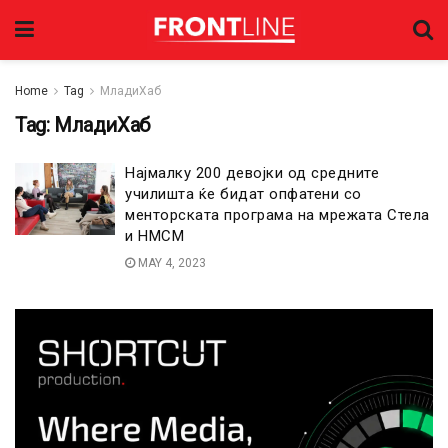
Home
Tag
МладиХаб
Tag:
МладиХаб
Најмалку 200 девојки од средните
училишта ќе бидат опфатени со
менторската програма на мрежата Стела
и НМСМ
MAY 4, 2023