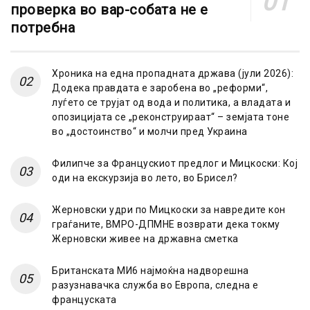
проверка во вар-собата не е
потребна
Хроника на една пропадната држава (јули 2026):
Додека правдата е заробена во „реформи“,
луѓето се трујат од вода и политика, а владата и
опозицијата се „реконструираат“ – земјата тоне
во „достоинство“ и молчи пред Украина
Филипче за Францускиот предлог и Мицкоски: Кој
оди на екскурзија во лето, во Брисел?
Жерновски удри по Мицкоски за навредите кон
граѓаните, ВМРО-ДПМНЕ возврати дека токму
Жерновски живее на државна сметка
Британската МИ6 најмоќна надворешна
разузнавачка служба во Европа, следна е
француската