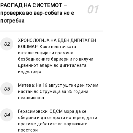
РАСПАД НА СИСТЕМОТ –
проверка во вар-собата не е
потребна
ХРОНОЛОГИЈА НА ЕДЕН ДИГИТАЛЕН
КОШМАР: Како вештачката
интелигенција ги премина
безбедносните бариери и го вклучи
црвениот аларм во дигиталната
индустрија
Митева: На 16 август уште еден голем
настан во Струмица за 35 години
независност
Герасимовски: СДСМ мора да се
обедини и да се врати на терен, да ги
вратиме дебатите во партиските
простори