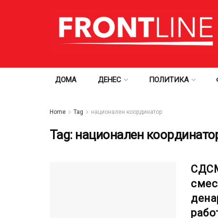
ДОМА
ДЕНЕС
ПОЛИТИКА
Home
Tag
национален координатор
Tag:
национален координато
СДСМ
смес
дена
рабо