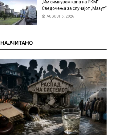
„Им симнувам капа на РКМ“:
Сведочења за случајот „Мазут“
AUGUST 6, 2026
НАЈЧИТАНО