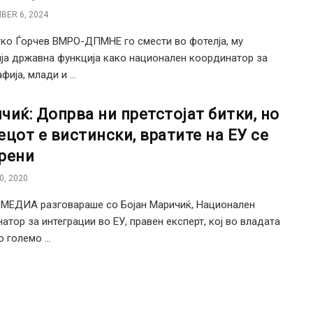
BER 6, 2024
тко Ѓорчев ВМРО-ДПМНЕ го смести во фотелја, му
ја државна функција како национален координатор за
ија, млади и ...
чиќ: Допрва ни претстојат битки, но
ецот е вистински, вратите на ЕУ се
рени
0, 2020
МЕДИА разговараше со Бојан Маричиќ, Национален
атор за интеграции во ЕУ, правен експерт, кој во владата
 големо ...