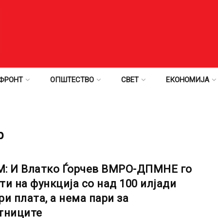
ФРОНТ
ОПШТЕСТВО
СВЕТ
ЕКОНОМИЈА
р
: И Влатко Ѓорчев ВМРО-ДПМНЕ го
ти на функција со над 100 илјади
ри плата, а нема пари за
тниците