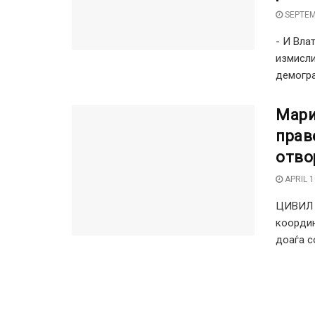
SEPTEM
- И Вла
измисли
демограф
Мари
прав
отво
APRIL 1
ЦИВИЛ 
координ
доаѓа со