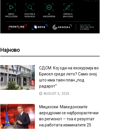
Најново
СДСМ: Кој оди на екскурзија во
Брисел среде лето? Само оној
што има таен план „под
радарот“
AUGUST 6, 2026
Мицкоски: Македонските
аеродроми се најбрзорастечки
во регионот – тоа е резултат
на работата изминатите 25