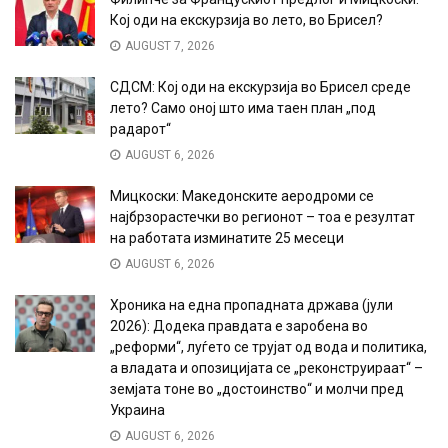
Кој оди на екскурзија во лето, во Брисел?
AUGUST 7, 2026
СДСМ: Кој оди на екскурзија во Брисел среде
лето? Само оној што има таен план „под
радарот“
AUGUST 6, 2026
Мицкоски: Македонските аеродроми се
најбрзорастечки во регионот – тоа е резултат
на работата изминатите 25 месеци
AUGUST 6, 2026
Хроника на една пропадната држава (јули
2026): Додека правдата е заробена во
„реформи“, луѓето се трујат од вода и политика,
а владата и опозицијата се „реконструираат“ –
земјата тоне во „достоинство“ и молчи пред
Украина
AUGUST 6, 2026