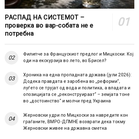
РАСПАД НА СИСТЕМОТ –
проверка во вар-собата не е
потребна
Филипче за Францускиот предлог и Мицкоски: Кој
оди на екскурзија во лето, во Брисел?
Хроника на една пропадната држава (јули 2026):
Додека правдата е заробена во „реформи“,
луѓето се трујат од вода и политика, а владата и
опозицијата се „реконструираат“ – земјата тоне
во „достоинство“ и молчи пред Украина
Жерновски удри по Мицкоски за навредите кон
граѓаните, ВМРО-ДПМНЕ возврати дека токму
Жерновски живее на државна сметка