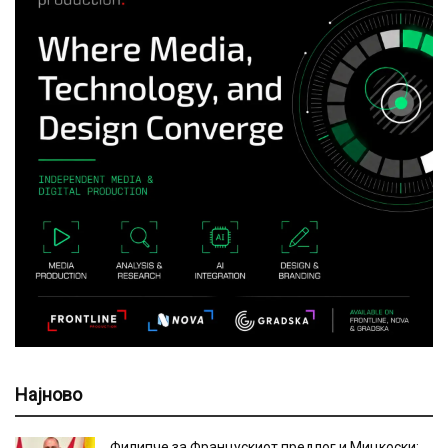
Најново
Филипче за Францускиот предлог и Мицкоски: