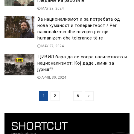
гледање на работите
MAY 29, 2024
За национализмот и за потребата од
нова хуманост и толерантност / Për
nacionalizmin dhe nevojën për një
humanizëm dhe tolerancë të re
MAY 27, 2024
ЦИВИЛ бара да се сопре насилството и
национализмот: Кој даде „амин за
јуриш“?
APRIL 30, 2024
1
2
…
6