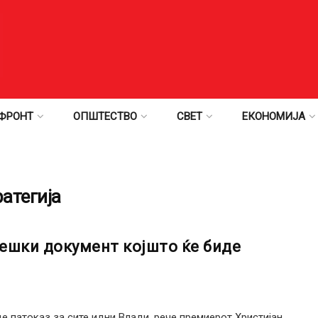
ФРОНТ
ОПШТЕСТВО
СВЕТ
ЕКОНОМИЈА
атегија
ешки документ којшто ќе биде
 патоказ за сите идни Влади, рече премиерот Христијан