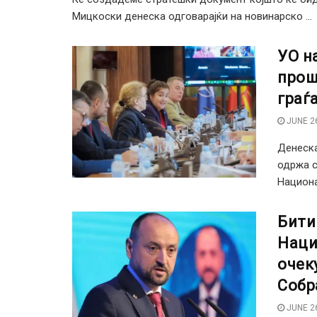
Мицкоски денеска одговарајќи на новинарско ...
УО н
прош
граѓ
JUNE 26
Денеска
одржа с
Национал
Бити
Наци
очек
Собр
JUNE 26