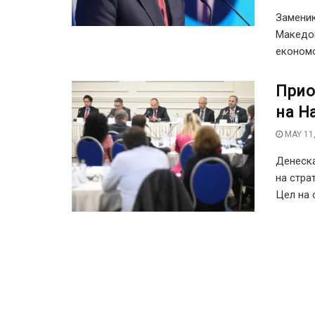
Заменик
Македон
економс
Прио
на Н
MAY 11,
Денеска
на стра
Цел на 