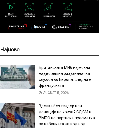
Најново
Британската МИ6 најмоќна
надворешна разузнавачка
служба во Европа, следна е
француската
AUGUST 5, 2026
Зделка без тендер или
донација во криза? СДСМ и
ВМРО во партиска пресметка
за набавката на вода од