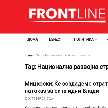
ДОМА
ДЕНЕС
ПОЛИТИКА
Home
Tag
Национална развојна стратегија
Tag:
Национална развојна стр
Мицкоски: Ќе создадеме страт
патоказ за сите идни Влади
OCTOBER 29, 2024
Ќе создадеме стратешки документ којшто ќе биде