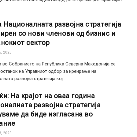
а Националната развојна стратегија
ирен со нови членови од бизнис и
анскиот сектор
, 2023
 во Собранието на Република Северна Македонија се
останок на Управниот одбор за креирање на
ната развојна стратегија кој ...
ќи: На крајот на оваа година
оналната развојна стратегија
уваме да биде изгласана во
ание
, 2023