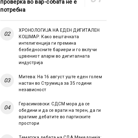
проверка во вар-собата не е
потребна
ХРОНОЛОГИЈА НА ЕДЕН ДИГИТАЛЕН
КОШМАР: Како вештачката
интелигенција ги премина
безбедносните бариери и го вклучи
црвениот аларм во дигиталната
индустрија
Митева: На 16 август уште еден голем
настан во Струмица за 35 години
независност
Герасимовски: СДСМ мора да се
обедини и да се врати на терен, да ги
вратиме дебатите во партиските
простори
Тематска дебата на СДА Македонија: